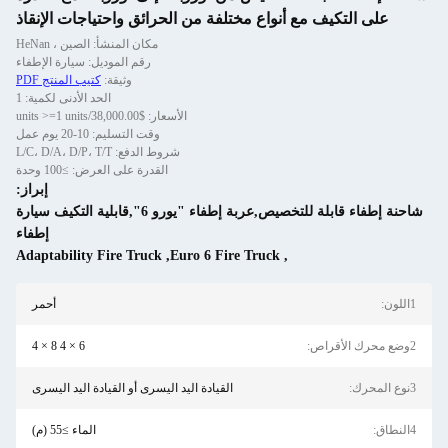
على التكيف مع أنواع مختلفة من الحرائق واحتياجات الإنقاذ
مكان المنشأ: الصين ، HeNan
رقم الموديل: سيارة الإطفاء
وثيقة:
كتيب المنتج PDF
الحد الأدنى لكمية: 1
الأسعار: $38,000.00/units >=1 units
وقت التسليم: 10-20 يوم عمل
شروط الدفع: L/C، D/A، D/P، T/T
القدرة على العرض: ≥100 وحدة
إبراز:
شاحنة إطفاء قابلة للتخصيص,عربة إطفاء "يورو 6",قابلية التكيف سيارة
إطفاء
Adaptability Fire Truck
,
Euro 6 Fire Truck
,
1اللون:
أحمر
2وضع محرك الأقراص:
6 × 4 8 × 4
3نوع المحرك:
القيادة اليد اليسرى أو القيادة اليد اليسرى
4النطاق:
الماء ≥55 (م)