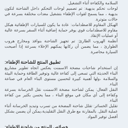
السلامة والكفاءة أثناء التشغيل.
لوحات تحكم بديهية: تم تصميم لوحات التحكم داخل الشاحنة لتكون
بديهية ، مما يسمح لقوات الإطفاء بتشغيل معدات مختلفة بسرعة في
حالات متوترة.
الهيكل المقاوم للاصطدامات: عادة ما يكون للسيارات الإطفائية هيكل
مقاوم للاصطدامات قوي يوفر حماية إضافية أثناء السفر بسرعة عالية
أو عمليات الإنقاذ.
أنظمة الهروب الطارئ: تم تجهيز الشاحنة بنوافذ ومخارج هروب
الطوارئ ، مما يضمن أن ركابها يمكنهم الإخلاء بسرعة إذا أصبحت
السيارة محاصرة.
تطبيق المنتج للشاحنة الإطفاء:
إن استخدام شاحنات مضخة الاسمنت يعكس اتجاه تطوير مشاريع
البناء الحديثة التي تسعى إلى كفاءة عالية وتوفير الطاقة وحماية البيئة
والسلامة ،ولها أهمية كبيرة لتحسين مستوى البناء العام في صناعة
البناء.
النقل الفعال: يمكن لشاحنة مضخة الاسمنت نقل الخرسانة بسرعة
وكفاءة إلى أي مكان في موقع البناء ، مما يحسن بكثير من كفاءة
البناء.
تقليل الخسائر: تقلل شاحنة المضخة من تسرب وتبديد الخرسانة أثناء
عملية النقل. بالمقارنة مع طرق النقل التقليدية،يمكن أن يضمن بشكل
أفضل توفير المواد.
خصائص المنتج من شاحنة الإطفاء: