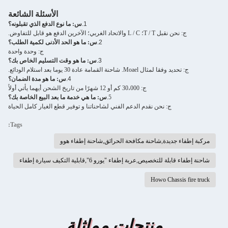
الأسئلة الشائعة
1.
س: ما نوع الدفع الذي تقبلونه؟
ج: نحن نقبل T / T؛ L / C والاتحاد الغربي؛ الآخرين الدفع هو قابل للتفاوض.
2.
س: ما هو الحد الأدنى لكمية الطلب؟
ج: وحدة واحدة
3.
س: ما هو وقت التسليم الخاص بك؟
ج: تحديد وفقا لمثال Moael. شاحنة القمامة عادة 30 يوما بعد استلام الودائع.
4.
س: ما هو مدة الضمان؟
ج: 30،000 كم أو 12 شهرًا من تاريخ الشحن أيهما يأتي أولاً
5.
س: ما هي خدمة ما بعد البيع الخاصة بك؟
ج: نحن نقدم الدعم الفني لشاحناتنا و توفير قطع الغيار كامل الحياة
Tags:
مركبة إطفاء جديدة,شاحنة مكافحة الحرائق,شاحنة إطفاء هوو
شاحنة إطفاء قابلة للتخصيص,عربة إطفاء "يورو 6",قابلية التكيف سيارة إطفاء
Howo Chassis fire truck
منتجات مماثلة