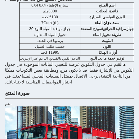
اسم المنتج
سيارة الإطفاء 6X4 8X4
قاعدة العجلات
3800ملم
الوزن القياسي للسيارة
5130 كجم
سعة خزان الماء
7Curb ((L)
جهاز مراقبة الحرائق/نموذج المضخة
جهاز مراقبة المياه النوع 30
طريقة تحويل الماء
تحويل المياه المتداولة
التثبيت
يرتديها في الخلف
اللون
حسب طلب العميل
أوزان الهيكل
11995 كجم
توفير خدمة ما بعد البيع
الدعم الفني بالفيديو، الدعم عبر الإنترنت
القيم في جدول التكوين عرضة للتغيير. البيانات الموجودة في جدول
▲
التكوين هي للإشارة فقط. قد لا يكون مزج ومطابقة بعض التكوينات ممكنًا
من الناحية التقنية،يرجى الاتصال بممثل المبيعات المحلي لمساعدتك في
اختيار المواصفات المناسبة لاحتياجاتك.
صورة المنتج
- نعم