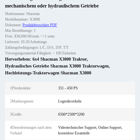
mechanischem oder hydraulischem Getriebe
Markenname: Shacman
Modellnummer: X3000
Dokument:
Produktbroschüre PDF
Min Bestellmenge: 1
Preis: $38,000.00/units >=1 units
Lieferzeit: 10-20 Arbeitstage
Zahlungsbedingungen: L/C, D/A, D/P, T/T
Versorgungsmaterial-Fähigkeit: > 100 Einheiten
Hervorheben:
6x4 Shacman X3000 Traktor
,
Hydraulisches Getriebe Shacman X3000 Traktorwagen
,
Hochleistungs-Traktorwagen Shacman X3000
1Pferdestärke:
351 - 450 PS
2Marktsegment:
Logistikverkehr
3Größe:
6500*2500*3200
4Dienstleistungen nach dem
Videotechnischer Support, Online-Support,
Verkauf:
kostenlose Ersatzteile