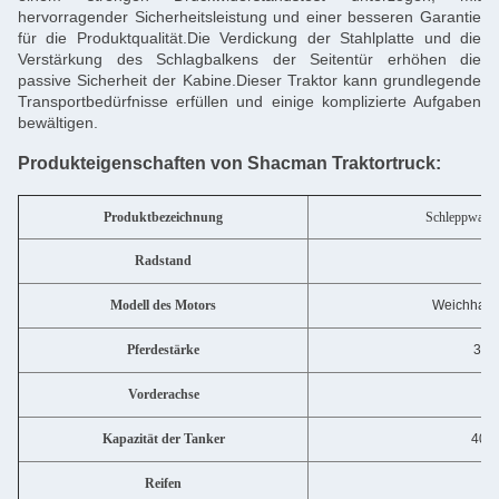
hervorragender Sicherheitsleistung und einer besseren Garantie
für die Produktqualität.Die Verdickung der Stahlplatte und die
Verstärkung des Schlagbalkens der Seitentür erhöhen die
passive Sicherheit der Kabine.Dieser Traktor kann grundlegende
Transportbedürfnisse erfüllen und einige komplizierte Aufgaben
bewältigen.
Produkteigenschaften von Shacman Traktortruck:
Produktbezeichnung
Schleppwage
Radstand
33
Modell des Motors
Weichhai 
Pferdestärke
351
Vorderachse
7
Kapazität der Tanker
400 
Reifen
12