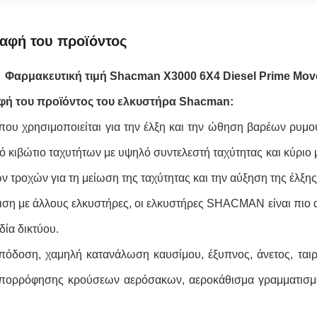
αφή του προϊόντος
Φαρμακευτική τιμή Shacman X3000 6X4 Diesel Prime Mo
φή του προϊόντος του ελκυστήρα Shacman:
που χρησιμοποιείται για την έλξη και την ώθηση βαρέων ρυμο
ό κιβώτιο ταχυτήτων με υψηλό συντελεστή ταχύτητας και κύρι
ν τροχών για τη μείωση της ταχύτητας και την αύξηση της έλξης
ιση με άλλους ελκυστήρες, οι ελκυστήρες SHACMAN είναι πιο α
ία δικτύου.
όδοση, χαμηλή κατανάλωση καυσίμου, έξυπνος, άνετος, ταιρι
πορρόφησης κρούσεων αερόσακων, αεροκάθισμα γραμματισμο
.