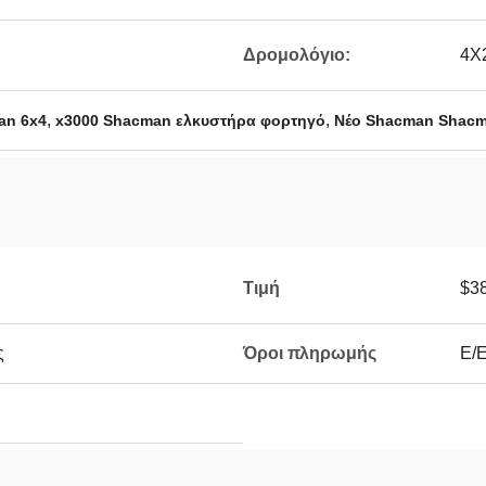
Δρομολόγιο:
4X
,
,
an 6x4
x3000 Shacman ελκυστήρα φορτηγό
Νέο Shacman Shacm
Τιμή
$38
ς
Όροι πληρωμής
Ε/Ε