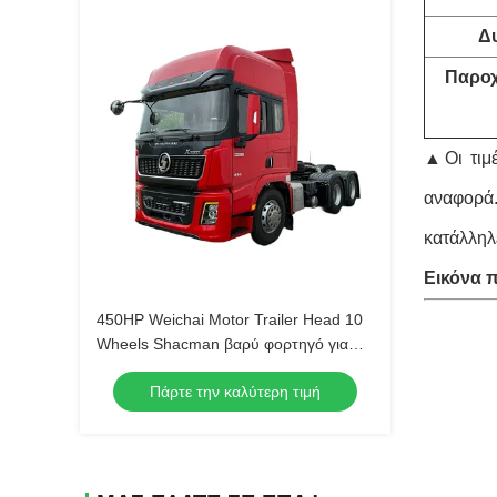
Δυ
Παροχ
▲
Οι τι
αναφορά.
κατάλληλ
Εικόνα 
450HP Weichai Motor Trailer Head 10
Wheels Shacman βαρύ φορτηγό για
χαμηλή κατανάλωση καυσίμου
Πάρτε την καλύτερη τιμή