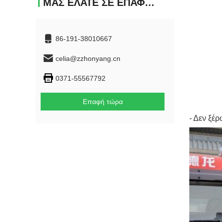
ΜΑΣ ΕΛΆΤΕ ΣΕ ΕΠΑΦΉ ΜΕ
86-191-38010667
celia@zzhonyang.cn
0371-55567792
Επαφή τώρα
- Δεν ξέρ