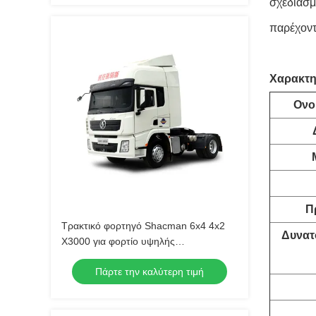
σχεδιασ
παρέχοντ
Χαρακτη
Ονο
Π
Τρακτικό φορτηγό Shacman 6x4 4x2
Δυνατ
X3000 για φορτίο υψηλής
χωρητικότητας και απαιτήσεις του
Πάρτε την καλύτερη τιμή
πελάτη