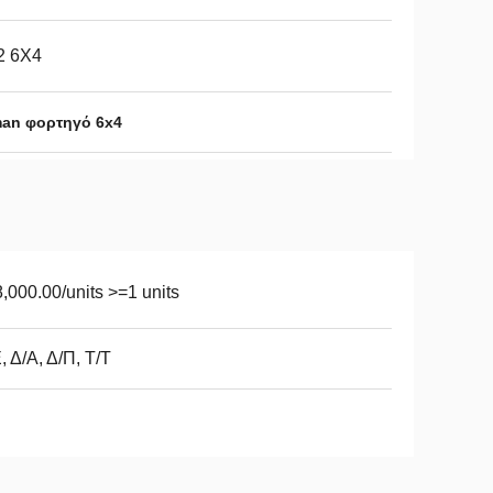
2 6X4
an φορτηγό 6x4
,000.00/units >=1 units
, Δ/Α, Δ/Π, Τ/Τ