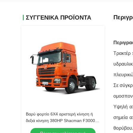
Περιγρ
ΣΥΓΓΕΝΙΚΆ ΠΡΟΪΌΝΤΑ
Περιγρα
Τρακτέρ 
υδραυλικ
πλευρικώ
Σε σύγκρ
ομοσπονδ
Υψηλή απ
Βαρύ φορτίο 6X4 αριστερή κίνηση ή
σημεία α
δεξιά κίνηση 380HP Shacman F3000
ελκυστήρα ρυμουλκούμενο
θορύβου