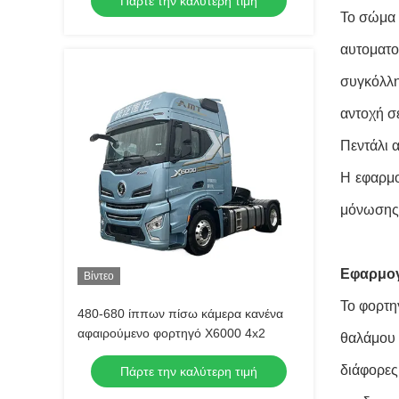
Πάρτε την καλύτερη τιμή
Το σώμα 
αυτοματ
συγκόλλη
αντοχή σ
Πεντάλι 
Η εφαρμο
μόνωσης
Εφαρμογ
Βίντεο
Το φορτη
480-680 ίππων πίσω κάμερα κανένα
αφαιρούμενο φορτηγό X6000 4x2
θαλάμου 
διάφορες
Πάρτε την καλύτερη τιμή