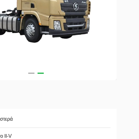
ιστερά
o II-V