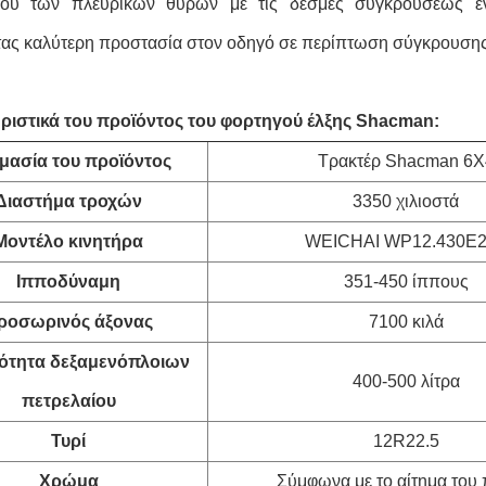
μού των πλευρικών θυρών με τις δέσμες συγκρούσεως ενι
ας καλύτερη προστασία στον οδηγό σε περίπτωση σύγκρουσης
ριστικά του προϊόντος του φορτηγού έλξης Shacman:
μασία του προϊόντος
Τρακτέρ Shacman 6X
Διαστήμα τροχών
3350 χιλιοστά
Μοντέλο κινητήρα
WEICHAI WP12.430E
Ιπποδύναμη
351-450 ίππους
ροσωρινός άξονας
7100 κιλά
ότητα δεξαμενόπλοιων
400-500 λίτρα
πετρελαίου
Τυρί
12R22.5
Χρώμα
Σύμφωνα με το αίτημα του 