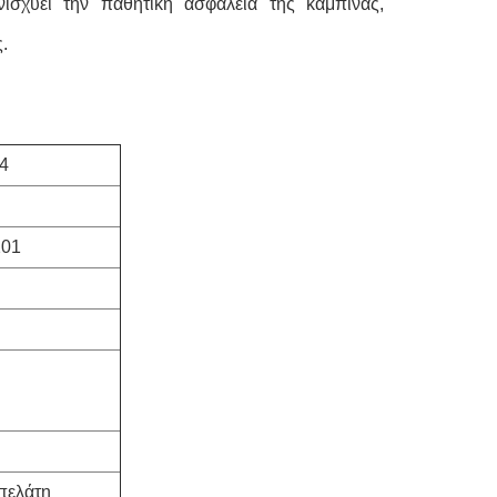
σχύει την παθητική ασφάλεια της καμπίνας,
.
4
201
πελάτη