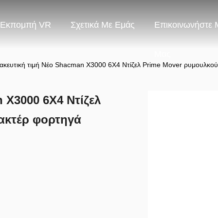
Εκπομπή VR
Σχετικά Με Εμάς
Επικοινωνήστε 
Μας
κευτική τιμή Νέο Shacman X3000 6X4 Ντίζελ Prime Mover ρυμουλκού
 X3000 6X4 Ντίζελ
ακτέρ φορτηγά