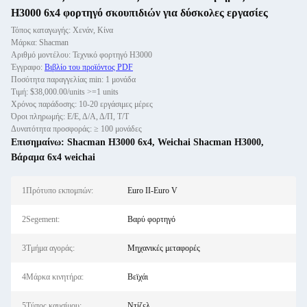
H3000 6x4 φορτηγό σκουπιδιών για δύσκολες εργασίες
Τόπος καταγωγής: Χενάν, Κίνα
Μάρκα: Shacman
Αριθμό μοντέλου: Τεχνικό φορτηγό H3000
Έγγραφο:
Βιβλίο του προϊόντος PDF
Ποσότητα παραγγελίας min: 1 μονάδα
Τιμή: $38,000.00/units >=1 units
Χρόνος παράδοσης: 10-20 εργάσιμες μέρες
Όροι πληρωμής: Ε/Ε, Δ/Α, Δ/Π, Τ/Τ
Δυνατότητα προσφοράς: ≥ 100 μονάδες
Επισημαίνω:
Shacman H3000 6x4
,
Weichai Shacman H3000
,
Βάραμα 6x4 weichai
1Πρότυπο εκπομπών:
Euro II-Euro V
2Segement:
Βαρύ φορτηγό
3Τμήμα αγοράς:
Μηχανικές μεταφορές
4Μάρκα κινητήρα:
Βεϊχάι
5Τύπος καυσίμου:
Ντίζελ