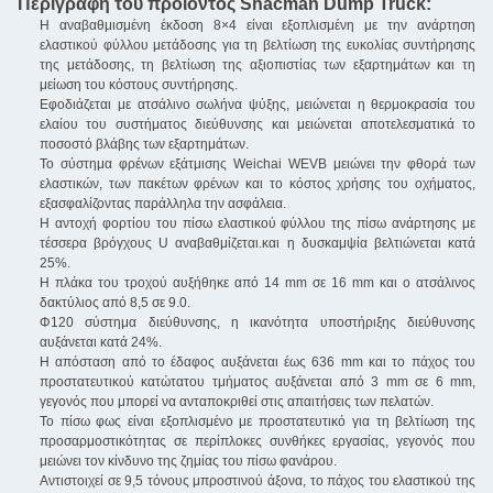
Περιγραφή του προϊόντος Shacman Dump Truck:
Η αναβαθμισμένη έκδοση 8×4 είναι εξοπλισμένη με την ανάρτηση
ελαστικού φύλλου μετάδοσης για τη βελτίωση της ευκολίας συντήρησης
της μετάδοσης, τη βελτίωση της αξιοπιστίας των εξαρτημάτων και τη
μείωση του κόστους συντήρησης.
Εφοδιάζεται με ατσάλινο σωλήνα ψύξης, μειώνεται η θερμοκρασία του
ελαίου του συστήματος διεύθυνσης και μειώνεται αποτελεσματικά το
ποσοστό βλάβης των εξαρτημάτων.
Το σύστημα φρένων εξάτμισης Weichai WEVB μειώνει την φθορά των
ελαστικών, των πακέτων φρένων και το κόστος χρήσης του οχήματος,
εξασφαλίζοντας παράλληλα την ασφάλεια.
Η αντοχή φορτίου του πίσω ελαστικού φύλλου της πίσω ανάρτησης με
τέσσερα βρόγχους U αναβαθμίζεται.και η δυσκαμψία βελτιώνεται κατά
25%.
Η πλάκα του τροχού αυξήθηκε από 14 mm σε 16 mm και ο ατσάλινος
δακτύλιος από 8,5 σε 9.0.
Φ120 σύστημα διεύθυνσης, η ικανότητα υποστήριξης διεύθυνσης
αυξάνεται κατά 24%.
Η απόσταση από το έδαφος αυξάνεται έως 636 mm και το πάχος του
προστατευτικού κατώτατου τμήματος αυξάνεται από 3 mm σε 6 mm,
γεγονός που μπορεί να ανταποκριθεί στις απαιτήσεις των πελατών.
Το πίσω φως είναι εξοπλισμένο με προστατευτικό για τη βελτίωση της
προσαρμοστικότητας σε περίπλοκες συνθήκες εργασίας, γεγονός που
μειώνει τον κίνδυνο της ζημίας του πίσω φανάρου.
Αντιστοιχεί σε 9,5 τόνους μπροστινού άξονα, το πάχος του ελαστικού της