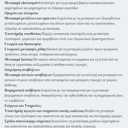
Μεταφορά εξοπλισμού:
Κατάλληλο για τη μεταφορά βαρέων κατασκευαστικών
μηχανημάτων και μηχανημάτων σε διάφορα εργοτάξια.
Ορυχεία και λατομεία:
Μεταφορά μετάλλων και ορυκτών:
Ασχολείται με τη μεταφορά των εξορυχθέντων
μεταλλευμάτων, μεταλλευμάτων και άλλων πρώτων υλών από τις εγκαταστάσεις
εξόρυξης σε εγκαταστάσεις μεταποίησης.
Υποστήριξη τοποθεσίας:
Παρέχει ουσιαστική υποστήριξη στην μετακίνηση
εξοπλισμού, εργαλείων και προμηθειών εντός των εξορυκτικών δραστηριοτήτων.
Γεωργία και δασοκομία:
Γεωργικές μεταφορές χύδην:
Ιδανικό για τη μεταφορά μεγάλων όγκων γεωργικών
προϊόντων, όπως σιτηρά, λιπάσματα και καλλιέργειες.
Μεταφορά ξυλείας:
Μεταφέρει αποτελεσματικά τα κορμάκια και τη ξυλεία από τα
δάση σε εργοστάσια επεξεργασίας ή αποθηκευτικές περιοχές.
Διαχείριση αποβλήτων:
Μεταφορά αστικών αποβλήτων:
Χρησιμοποιείται για τη συλλογή και μεταφορά των
αστικών στερεών αποβλήτων από κατοικημένες και εμπορικές περιοχές σε χώρους
διάθεσης.
Βιομηχανικά απόβλητα:
Ασχολείται με την απομάκρυνση και τη μεταφορά
βιομηχανικών αποβλήτων, διασφαλίζοντας την ορθή διάθεση και τη συμμόρφωση προς
το περιβάλλον.
Ενέργεια και Υπηρεσίες:
Υποστήριξη αγωγών και υπηρεσιών κοινής ωφέλειας:
Βοηθά στη μεταφορά
υλικών και εξοπλισμού που απαιτούνται για έργα κατασκευής και συντήρησης αγωγών.
Σχέδια ανανεώσιμης ενέργειας:
Διευκολύνει τη μετακίνηση μεγάλων εξαρτημάτων
που απαιτούνται για εγκαταστάσεις αιολικής και ηλιακής ενέργειας.