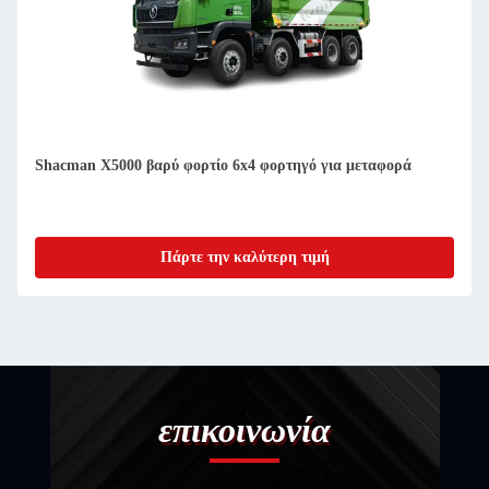
ια μεταφορά
15M3 χωρητικότητα Sachman F3000 Tipper 4X
Truck με 6X4 Dump Truck
Πάρτε την καλύτερη τιμή
επικοινωνία