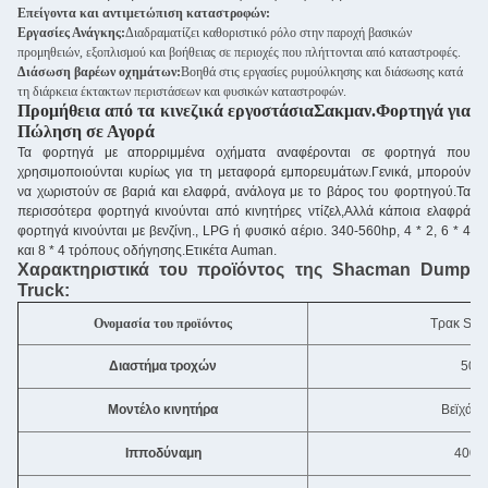
Επείγοντα και αντιμετώπιση καταστροφών:
Εργασίες Ανάγκης:
Διαδραματίζει καθοριστικό ρόλο στην παροχή βασικών
προμηθειών, εξοπλισμού και βοήθειας σε περιοχές που πλήττονται από καταστροφές.
Διάσωση βαρέων οχημάτων:
Βοηθά στις εργασίες ρυμούλκησης και διάσωσης κατά
τη διάρκεια έκτακτων περιστάσεων και φυσικών καταστροφών.
Προμήθεια από τα κινεζικά εργοστάσια
Σακμαν.
Φορτηγά για
Πώληση σε Αγορά
Τα φορτηγά με απορριμμένα οχήματα αναφέρονται σε φορτηγά που
χρησιμοποιούνται κυρίως για τη μεταφορά εμπορευμάτων.Γενικά, μπορούν
να χωριστούν σε βαριά και ελαφρά, ανάλογα με το βάρος του φορτηγού.Τα
περισσότερα φορτηγά κινούνται από κινητήρες ντίζελ,Αλλά κάποια ελαφρά
φορτηγά κινούνται με βενζίνη., LPG ή φυσικό αέριο. 340-560hp, 4 * 2, 6 * 4
και 8 * 4 τρόπους οδήγησης.Ετικέτα Auman.
Χαρακτηριστικά του προϊόντος της Shacman Dump
Truck:
Ονομασία του προϊόντος
Τρακ Sha
Διαστήμα τροχών
5000
Μοντέλο κινητήρα
Βεϊχάι
W
Ιπποδύναμη
400-5