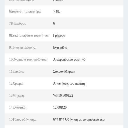
6Δυνατότητα κινητήρα:
> 8L
7Κύλινδροι:
6
8Ετικέτα κιβώτιο ταχυτήτων:
Γρήγορα
9Τύπος μετάδοσης:
Εγχειρίδιο
10Ονομασία του προϊόντος:
Ανατρεπόμενο φορτηγό
11Ετικέτα:
Σάκμαν Μπραντ
12Χρώμα:
Απαιτήσεις του πελάτη
13Μηχανή:
WP10.300E22
14Ελαστικό:
12.00R20
15Τύπος οδήγησης:
6*4 8*4 Οδήγηση με το αριστερό χέρι