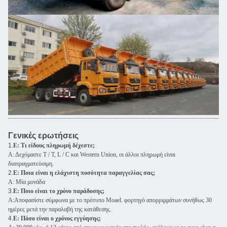
Γενικές ερωτήσεις
1.
Ε: Τι είδους πληρωμή δέχεστε;
Α: Δεχόμαστε T / T, L / C και Western Union, οι άλλοι πληρωμή είναι
διαπραγματεύσιμη.
2.
Ε: Ποια είναι η ελάχιστη ποσότητα παραγγελίας σας;
Α: Μία μονάδα
3.
Ε: Ποιο είναι το χρόνο παράδοσης;
Α:Αποφασίστε σύμφωνα με το πρότυπο Moael. φορτηγό απορριμμάτων συνήθως 30
ημέρες μετά την παραλαβή της κατάθεσης.
4.
Ε: Πόσο είναι ο χρόνος εγγύησης;