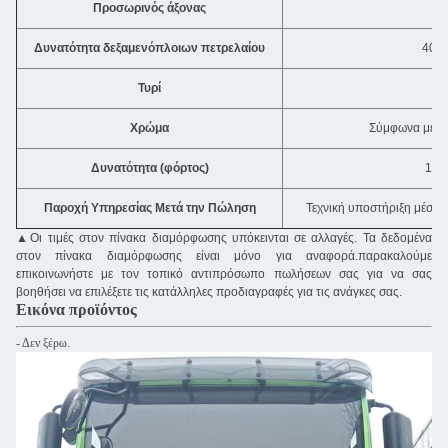
Προσωρινός άξονας
MA
Δυνατότητα δεξαμενόπλοιων πετρελαίου
400-
Τυρί
12
Χρώμα
Σύμφωνα με το
Δυνατότητα (φόρτος)
11-
Παροχή Υπηρεσίας Μετά την Πώληση
Τεχνική υποστήριξη μέσω 
▲
Οι τιμές στον πίνακα διαμόρφωσης υπόκεινται σε αλλαγές. Τα δεδομένα
στον πίνακα διαμόρφωσης είναι μόνο για αναφορά.παρακαλούμε
επικοινωνήστε με τον τοπικό αντιπρόσωπο πωλήσεων σας για να σας
βοηθήσει να επιλέξετε τις κατάλληλες προδιαγραφές για τις ανάγκες σας.
Εικόνα προϊόντος
- Δεν ξέρω.