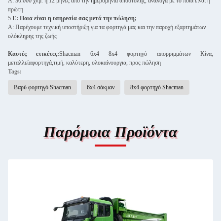
Α: 30.000 χλμ. ή 12 μήνες από την ημερομηνία αποστολής, ανάλογα με το ποια είναι η
πρώτη
5.
Ε: Ποια είναι η υπηρεσία σας μετά την πώληση;
Α: Παρέχουμε τεχνική υποστήριξη για τα φορτηγά μας και την παροχή εξαρτημάτων
ολόκληρης της ζωής
Καυτές ετικέτες:
Shacman 6x4 8x4 φορτηγό απορριμμάτων Κίνα,
μεταλλεία
φορτηγά,
τιμή, καλύτερη, ολοκαίνουργια, προς πώληση
Tags:
Βαρύ φορτηγό Shacman
6x4 σάκμαν
8x4 φορτηγό Shacman
Παρόμοια Προϊόντα