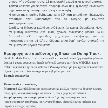
μπροστινής ανάρτησης είναι 18 mm, υψηλή ακαμψία και ισχυρή αντοχή.
Τρίπλα δοκάρια για φορτηγά απορριμμάτων 8×4, η αντοχή βελτιώνεται
σημαντικά και η αντοχή στην κάμψη είναι υψηλή.
Η χρήση της επίπεδης δεξαμενής και η βέλτιστη τοποθέτηση βελτιώνουν
περαιτέρω την καθαρότητα από το έδαφος με καλύτερη
κυκλοφοριακότητα.
Διατίθενται διάφοροι κυλίνδροι ανύψωσης (εγχώριοι, DeppKaler, Hyva),
ανυψωτική ικανότητα έως 100T, χρόνος ανύψωσης μεταξύ 14-45
δευτερολέπτων.Ο εμπρόσθιος μηχανισμός ανύψωσης έχει τα
πλεονεκτήματα της υψηλής απόδοσης, απλή δομή, μεγάλη σταθερότητα
ανύψωσης και μεγάλη ανύψωση.
Εφαρμογή του προϊόντος της Shacman Dump Truck:
Το SHACMAN Dump Truck είναι ένα ευέλικτο και ανθεκτικό όχημα σχεδιασμένο για
ένα ευρύ φάσμα εφαρμογών βαριάς χρήσης.Ο ισχυρός κινητήρας WEICHAI και η
ανθεκτική κατασκευή του το καθιστούν ιδανική επιλογή για βιομηχανίες που απαιτούν
αξιόπιστη και αποτελεσματική μεταφορά βαρέων φορτίων.
Βασικές εφαρμογές:
Κατασκευές και υποδομές:
Μεταφορά υλικού:
Μεταφέρει αποτελεσματικά μεγάλες ποσότητες δομικών υλικών,
όπως άμμο, χαλίκι, σκυρόδεμα και άσφαλτο, στους χώρους κατασκευής.
Απομάκρυνση των απορριμμάτων:
Ιδανικό για την απομάκρυνση των
κατασκευαστικών αποβλήτων και των αποβλήτων, εξασφαλίζοντας καθαρές και
ασφαλείς περιοχές εργασίας.