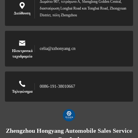
Δωμάτιο 907, τετράγωνο Α, Shenglong Golden Central,
διασταύρωση Longhai Road και Tongbai Road, Zhongyuan
Διεύθυνση
District, πόλη Zhengzhou
celia@zzhonyang.cn
Ηλεκτρονικό
ταχυδρομείο
0086-191-38010667
Τηλεφώνημα
Zhengzhou Hongyang Automobile Sales Service