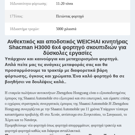
16Δυνατότητα φόρτωσης:
11-20 τόνοι
17Τύπος:
Πετώντας φορτηγό
18Διαστήμα τροχών:
5000 χιλιοστά
Ανθεκτικός και αποδοτικός WEICHAI κινητήρας
Shacman H3000 6x4 φορτηγό σκουπιδιών για
δύσκολες εργασίες
Υπάρχουν και καινούργια και μεταχειρισμένα φορτηγά.
Απλά πείτε μας τις ανάγκες μεταφοράς σας και θα
προσαρμόσουμε τα τρακτέρ με διαφορετικά βάρη
φόρτωσης, όγκους και χρώματα.Ένα καλό φορτηγό θα σε
βοηθήσει να δουλέψεις καλά..
Η εταιρεία πωλήσεων αυτοκινήτων Zhengzhou Hongyang είναι ο εξουσιοδοτημένος
έμπορος της Shaanxi Automobile στο εξωτερικό και στο εσωτερικό, και είμαστε επίσης
ο εγχώριος στρατηγικός συνεργατικός έμπορος της Shaanxi Automobile.Η Zhengzhou
Hongyang συνεργάζεται με την Shaanxi Automobile για 11 χρόνια.Υπάρχουν τέσσερα
καταστήματα προβολής 4S στο Χενάν, αντίστοιχα στο Ζενγκτσόου, το Σανγκκιού, το
Χέμπι και το Νανάνγκ.
Προμηθεύουμε νέα φορτηγά όπως φορτηγά απορριμμάτων, φορτηγά τρακτέρ και
φορτηγά φορτηγά καθώς και διάφορα ανταλλακτικά.