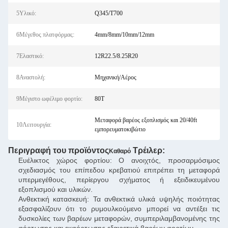
5Υλικό:
Q345/T700
6Μέγεθος πλατφόρμας:
4mm/8mm/10mm/12mm
7Ελαστικό:
12R22.5/8.25R20
8Αναστολή:
Μηχανική/Αέρος
9Μέγιστο ωφέλιμο φορτίο:
80T
Μεταφορά βαρέος εξοπλισμός και 20/40ft
10Λειτουργία:
εμπορευματοκιβώτιο
Περιγραφή του προϊόντος
Τρέιλερ:
Καθαρό
Ευέλικτος χώρος φορτίου: Ο ανοιχτός, προσαρμόσιμος
σχεδιασμός του επίπεδου κρεβατιού επιτρέπει τη μεταφορά
υπερμεγέθους, περίεργου σχήματος ή εξειδικευμένου
εξοπλισμού και υλικών.
Ανθεκτική κατασκευή: Τα ανθεκτικά υλικά υψηλής ποιότητας
εξασφαλίζουν ότι το ρυμουλκούμενο μπορεί να αντέξει τις
δυσκολίες των βαρέων μεταφορών, συμπεριλαμβανομένης της