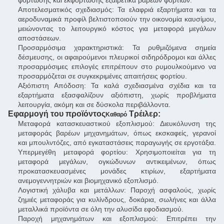
φόρτωσης και εκφόρτωσης εξαιρετικά βαρέων φορτίων.
Αποτελεσματικός σχεδιασμός: Τα ελαφριά εξαρτήματα και τα
αεροδυναμικά προφίλ βελτιστοποιούν την οικονομία καυσίμου,
μειώνοντας το λειτουργικό κόστος για μεταφορά μεγάλων
αποστάσεων.
Προσαρμόσιμα χαρακτηριστικά: Τα ρυθμιζόμενα σημεία
δέσμευσης, οι αφαιρούμενοι πλευρικοί σιδηρόδρομοι και άλλες
προσαρμόσιμες επιλογές επιτρέπουν στο ρυμουλκούμενο να
προσαρμόζεται σε συγκεκριμένες απαιτήσεις φορτίου.
Αξιόπιστη Απόδοση: Τα καλά σχεδιασμένα σχέδια και τα
εξαρτήματα εξασφαλίζουν αξιόπιστη, χωρίς προβλήματα
λειτουργία, ακόμη και σε δύσκολα περιβάλλοντα.
Εφαρμογή του προϊόντος
Τρέιλερ
:
Καθαρό
Μεταφορά κατασκευαστικού εξοπλισμού: Διευκόλυνση της
μεταφοράς βαρέων μηχανημάτων, όπως εκσκαφείς, γερανοί
και μπουλντόζες, από εγκαταστάσεις παραγωγής σε εργοτάξια.
Υπερμεγέθη μεταφορά φορτίου: Χρησιμοποιείται για τη
μεταφορά μεγάλων, ογκώδυνων αντικειμένων, όπως
προκατασκευασμένες μονάδες κτιρίων, εξαρτήματα
ανεμογεννητριών και βιομηχανικό εξοπλισμό.
Λογιστική χάλυβα και μετάλλων: Παροχή ασφαλούς, χωρίς
ζημιές μεταφοράς για κυλίνδρους, δοκάρια, σωλήνες και άλλα
μεταλλικά προϊόντα σε όλη την αλυσίδα εφοδιασμού.
Παροχή μηχανημάτων και εξοπλισμού: Επιτρέπει την