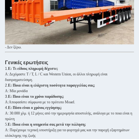
- Δεν ξέρω.
Γενικές ερωτήσεις
1.
Ε: Τι είδους πληρωμή δέχεστε;
Α: Δεχόμαστε T / T, L / C και Western Union, οι άλλοι πληρωμή είναι
διαπραγματεύσιμη.
2.
Ε: Ποια είναι η ελάχιστη ποσότητα παραγγελίας σας;
Α: Μία μονάδα
3.
Ε: Ποιο είναι το χρόνο παράδοσης;
Α:Αποφασίστε σύμφωνα με το πρότυπο Moael.
4.
Ε: Πόσο είναι ο χρόνος εγγύησης;
Α: 30.000 χλμ. ή 12 μήνες από την ημερομηνία αποστολής, ανάλογα με το ποια είναι η
πρώτη
5.
Ε: Ποια είναι η υπηρεσία σας μετά την πώληση;
Α: Παρέχουμε τεχνική υποστήριξη για τα φορτηγά μας και την παροχή εξαρτημάτων
ολόκληρης της ζωής