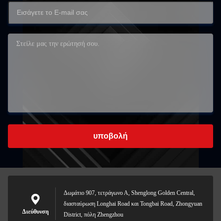
υποβολή
Δωμάτιο 907, τετράγωνο Α, Shenglong Golden Central,
διασταύρωση Longhai Road και Tongbai Road, Zhongyuan
Διεύθυνση
District, πόλη Zhengzhou