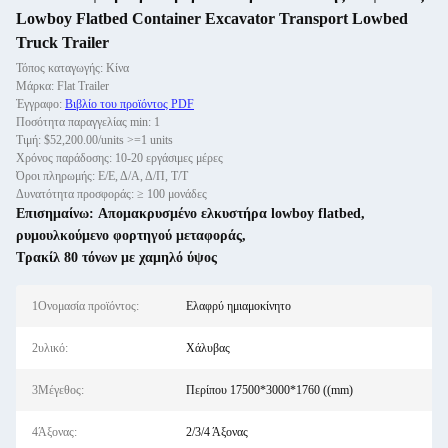
Lowboy Flatbed Container Excavator Transport Lowbed
Truck Trailer
Τόπος καταγωγής: Κίνα
Μάρκα: Flat Trailer
Έγγραφο:
Βιβλίο του προϊόντος PDF
Ποσότητα παραγγελίας min: 1
Τιμή: $52,200.00/units >=1 units
Χρόνος παράδοσης: 10-20 εργάσιμες μέρες
Όροι πληρωμής: Ε/Ε, Δ/Α, Δ/Π, Τ/Τ
Δυνατότητα προσφοράς: ≥ 100 μονάδες
Επισημαίνω:
Απομακρυσμένο ελκυστήρα lowboy flatbed
,
ρυμουλκούμενο φορτηγού μεταφοράς
,
Τρακίλ 80 τόνων με χαμηλό ύψος
1Ονομασία προϊόντος:
Ελαφρύ ημιαμοκίνητο
2υλικό:
Χάλυβας
3Μέγεθος:
Περίπου 17500*3000*1760 ((mm)
4Άξονας:
2/3/4 Άξονας