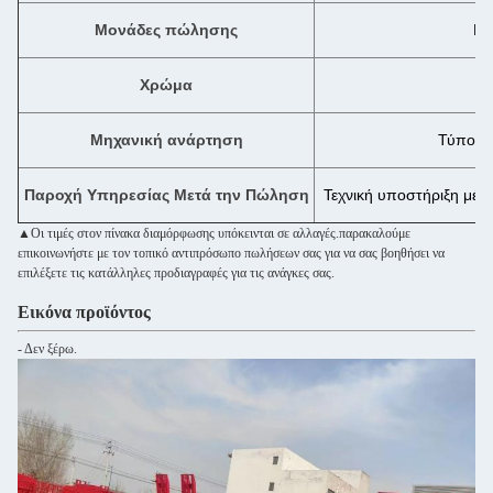
Μονάδες πώλησης
Ενι
Χρώμα
ω
Μηχανική ανάρτηση
Τύπος 
Παροχή Υπηρεσίας Μετά την Πώληση
Τεχνική υποστήριξη μέσ
▲Οι τιμές στον πίνακα διαμόρφωσης υπόκεινται σε αλλαγές.παρακαλούμε
επικοινωνήστε με τον τοπικό αντιπρόσωπο πωλήσεων σας για να σας βοηθήσει να
επιλέξετε τις κατάλληλες προδιαγραφές για τις ανάγκες σας.
Εικόνα προϊόντος
- Δεν ξέρω.