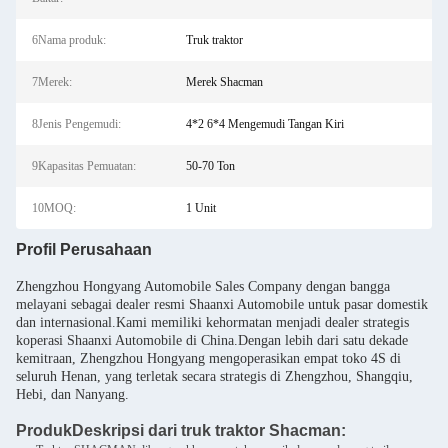
6Nama produk:
Truk traktor
7Merek:
Merek Shacman
8Jenis Pengemudi:
4*2 6*4 Mengemudi Tangan Kiri
9Kapasitas Pemuatan:
50-70 Ton
10MOQ:
1 Unit
Profil Perusahaan
Zhengzhou Hongyang Automobile Sales Company dengan bangga
melayani sebagai dealer resmi Shaanxi Automobile untuk pasar domestik
dan internasional.Kami memiliki kehormatan menjadi dealer strategis
koperasi Shaanxi Automobile di China.Dengan lebih dari satu dekade
kemitraan, Zhengzhou Hongyang mengoperasikan empat toko 4S di
seluruh Henan, yang terletak secara strategis di Zhengzhou, Shangqiu,
Hebi, dan Nanyang.
Produk
Deskripsi dari truk traktor Shacman: