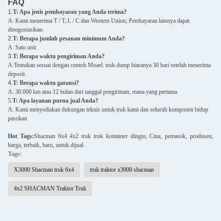
FAQ
1.
T: Apa jenis pembayaran yang Anda terima?
A: Kami menerima T / T; L / C dan Western Union; Pembayaran lainnya dapat
dinegosiasikan.
2.
T: Berapa jumlah pesanan minimum Anda?
A: Satu unit
3.
T: Berapa waktu pengiriman Anda?
A:Tentukan sesuai dengan contoh Moael. truk dump biasanya 30 hari setelah menerima
deposit.
4.
T: Berapa waktu garansi?
A: 30.000 km atau 12 bulan dari tanggal pengiriman, mana yang pertama
5.
T: Apa layanan purna jual Anda?
A: Kami menyediakan dukungan teknis untuk truk kami dan seluruh komponen hidup
pasokan
Hot Tags:
S
hacman 6x4 4x2 truk truk kontainer dingin, Cina, pemasok, produsen,
harga, terbaik, baru, untuk dijual
Tags:
X3000 Shacman truk 6x4
truk traktor x3000 shacman
4x2 SHACMAN Traktor Truk