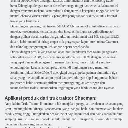
Traktor SHACMAN dibangun khusus untuk menarik dan mendorong trailer
berat,Dilengkapi dengan mesin diesel bertenaga tinggi dan tersedia dalam model
dengan transmisi mekanik atau hidrolik dengan rasio kecepatan tinggi dan reduksi
utamaBeberapa varian termasuk perangkat pengurangan sisi roda untuk kontrol
traksi yang lebih baik.
Dibandingkan pesaingnya, traktor SHACMAN menonjol untuk efisiensi superior
mereka, keselamatan, kenyamanan, dan integrasi jaringan canggih.dilengkapi
dengan pilihan desain cerdas dengan ukuran mesin mulai dari 10L sampai 13LDi
dalam, kabin memiliki airbag empat titik penyerapan kejut, kursi udara Grammer,
dan teknologi pengurangan kebisingan seperti segel ganda.
Dibuat dengan presisi yang sangat ketat, bodi kendaraan mengalami pengelasan
robot oleh sistem ABB, mencapai tingkat otomatisasi 100% dengan pengelasan
yang tepat dan sendi seragam.Ini memastikan integritas struktural yang tak
tertandingi dan ketahanan dampak, bahkan di lingkungan yang menuntut.
Selain itu, traktor SHACMAN dilengkapi dengan pedal paduan aluminium tiga
tahap yang menampilkan lampu pedal dan perlindungan slip.Penggunaan bahan
poliester di kabin secara signifikan mengurangi tingkat kebisingan dan
meningkatkan isolasi, memberikan lingkungan yang lebih tenang dan nyaman.
Aplikasi produk dari truk traktor Shacman:
Atap kabin Truk Traktor Kontainer telah menjalani pengujian ketahanan tekanan yang
ketat, menunjukkan kinerja keselamatan yang sangat baik dan memastikan kualitas
produk yang tinggi.Ditingkatkan dengan pelet baja kabin tebal dan balok tabrakan pintu
sampingTruk ini sangat cocok untuk kebutuhan transportasi dasar dan mampu
menangani tugas yang menantang.