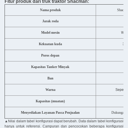
Fitur produk dari truk traktor Shacman:
Nama produk
Shacma
Jarak roda
Model mesin
Wei
Kekuatan kuda
351
Poros depan
Kapasitas Tanker Minyak
Ban
Warna
Seperti
Kapasitas (muatan)
Menyediakan Layanan Pasca Penjualan
Dukungan te
▲
Nilai dalam tabel konfigurasi dapat berubah. Data dalam tabel konfigurasi
hanya untuk referensi. Campuran dan pencocokan beberapa konfigurasi