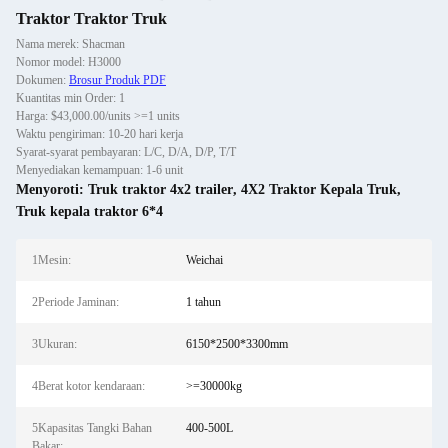
Traktor Traktor Truk
Nama merek: Shacman
Nomor model: H3000
Dokumen:
Brosur Produk PDF
Kuantitas min Order: 1
Harga: $43,000.00/units >=1 units
Waktu pengiriman: 10-20 hari kerja
Syarat-syarat pembayaran: L/C, D/A, D/P, T/T
Menyediakan kemampuan: 1-6 unit
Menyoroti:
Truk traktor 4x2 trailer
,
4X2 Traktor Kepala Truk
,
Truk kepala traktor 6*4
1Mesin:
Weichai
2Periode Jaminan:
1 tahun
3Ukuran:
6150*2500*3300mm
4Berat kotor kendaraan:
>=30000kg
5Kapasitas Tangki Bahan
400-500L
Bakar: