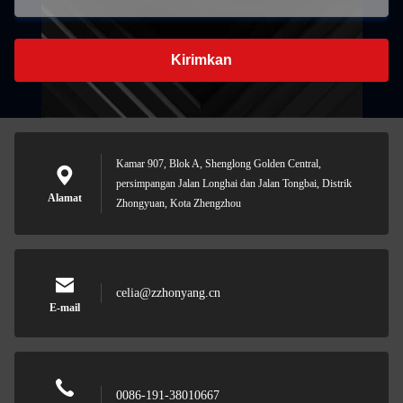
Kirimkan
Kamar 907, Blok A, Shenglong Golden Central,
persimpangan Jalan Longhai dan Jalan Tongbai, Distrik
Alamat
Zhongyuan, Kota Zhengzhou
celia@zzhonyang.cn
E-mail
0086-191-38010667