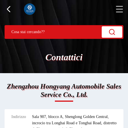
Contattici
Zhengzhou Hongyang Automobile Sales
Service Co., Ltd.
Indirizzo
Sala 907, blocco A, Shenglong Golden Central,
incrocio tra Longhai Road e Tongbai Road, distretto