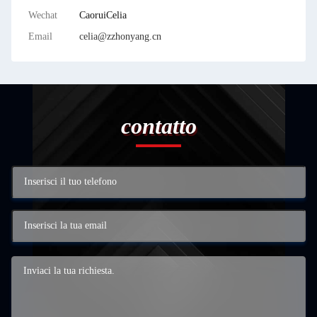
Wechat
CaoruiCelia
Email
celia@zzhonyang.cn
contatto