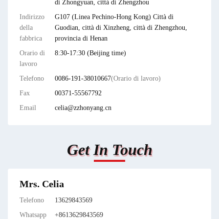
di Zhongyuan, città di Zhengzhou
Indirizzo
G107 (Linea Pechino-Hong Kong) Città di
della
Guodian, città di Xinzheng, città di Zhengzhou,
fabbrica
provincia di Henan
Orario di
8:30-17:30 (Beijing time)
lavoro
Telefono
0086-191-38010667
(Orario di lavoro)
Fax
00371-55567792
Email
celia@zzhonyang.cn
Get In Touch
Mrs. Celia
Telefono
13629843569
Whatsapp
+8613629843569