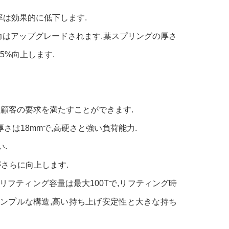
率は効果的に低下します.
力はアップグレードされます.葉スプリングの厚さ
25%向上します.
し,顧客の要求を満たすことができます.
さは18mmで,高硬さと強い負荷能力.
.
さらに向上します.
,リフティング容量は最大100Tで,リフティング時
 シンプルな構造,高い持ち上げ安定性と大きな持ち