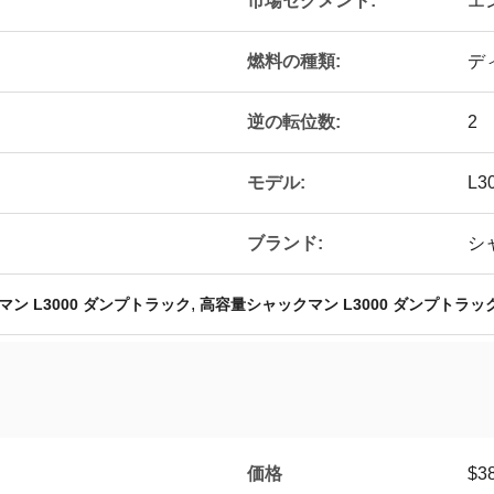
市場セグメント:
エ
燃料の種類:
デ
逆の転位数:
2
モデル:
L3
ブランド:
シ
,
ン L3000 ダンプトラック
高容量シャックマン L3000 ダンプトラッ
価格
$38