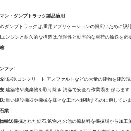
マン・ダンプトラック製品適用
MANダンプトラックは,重用アプリケーションの幅広いために設
HAIエンジンと耐久的な構造は,信頼性と効率的な重荷の輸送を
途:
ンフラ:
:
砂,砂砂,コンクリート,アスファルトなどの大量の建物を建設現
去:
建築物や廃棄物を取り除き 清潔で安全な作業場を 保ちます
送:
重い建設機器や機械を様々な工地へ移動するのに適してい
石業:
物輸送
採掘された鉱石,鉱物,その他の原材料を採掘場から加工