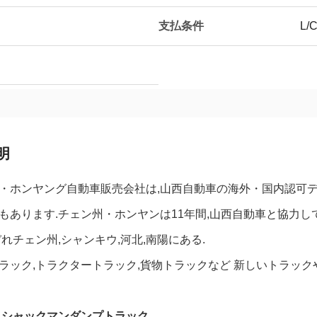
支払条件
L/C
明
・ホンヤング自動車販売会社は,山西自動車の海外・国内認可デ
もあります.チェン州・ホンヤンは11年間,山西自動車と協力し
ぞれチェン州,シャンキウ,河北,南陽にある.
ラック,トラクタートラック,貨物トラックなど 新しいトラック
 シャックマンダンプトラック