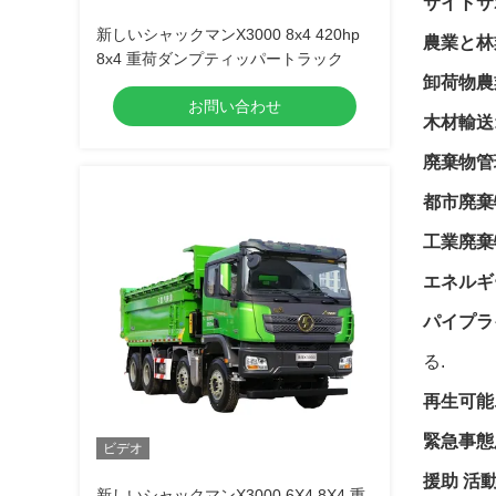
サイトサ
新しいシャックマンX3000 8x4 420hp
農業と林
8x4 重荷ダンプティッパートラック
卸荷物農
お問い合わせ
木材輸送
廃棄物管
都市廃棄
工業廃棄
エネルギ
パイプラ
る.
再生可能
緊急事態
ビデオ
援助 活
新しいシャックマンX3000 6X4 8X4 重