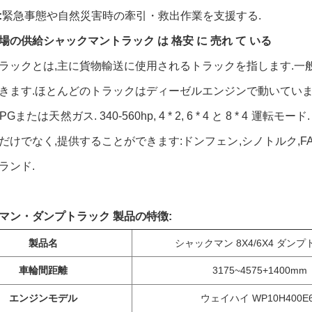
:
緊急事態や自然災害時の牽引・救出作業を支援する.
場の供給
シャックマン
トラック は 格安 に 売れ て いる
ラックとは,主に貨物輸送に使用されるトラックを指します.一
きます.ほとんどのトラックはディーゼルエンジンで動いていま
PGまたは天然ガス. 340-560hp, 4 * 2, 6 * 4 と 8 * 4
だけでなく,提供することができます:ドンフェン,シノトルク,FAW
ランド.
マン・ダンプトラック 製品の特徴:
製品名
シャックマン 8X4/6X4 ダン
車輪間距離
3175~4575+1400mm
エンジンモデル
ウェイハイ WP10H400E