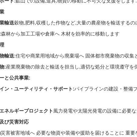
ポート:
鉱山での設備,道具,物資の移動に不可欠な支援をします.
業
業輸送
穀物,肥料,収穫した作物など,大量の農産物を輸送するの
:
森林から加工工場や倉庫へ 木材を効率的に移動します
理
物輸送:
住宅や商業用地域から廃棄場へ 固体都市廃棄物の収集
物:
産業廃棄物の除去と輸送を担当し,適切な処分と環境遵守を保
ーと公共事業:
イン・ユーティリティ・サポート:
パイプラインの建設・整備
エネルギープロジェクト
風力発電や太陽光発電の設備に必要な
及び災害対応
動
災害被害地域へ 必要な物資や装備や援助を届けることに 重