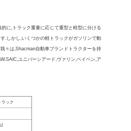
般的に,トラック重量に応じて重型と軽型に分ける
す.しかし,いくつかの軽トラックがガソリンで動
 運転モード. 我々は,Shacman自動車ブランドトラクターを持
.SAIC,ユニバーシアード,ヴァリン,ベイベン,ア
プトラック
62