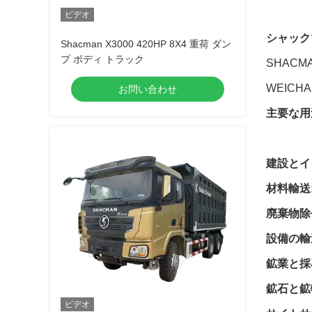
ビデオ
シャック
Shacman X3000 420HP 8X4 重荷 ダン
プ ボディ トラック
SHAC
WEIC
お問い合わせ
主要な用
建設とイ
材料輸送
廃棄物除
設備の輸
鉱業と採
鉱石と鉱
ビデオ