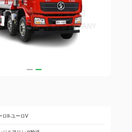
ロII-ユーロV