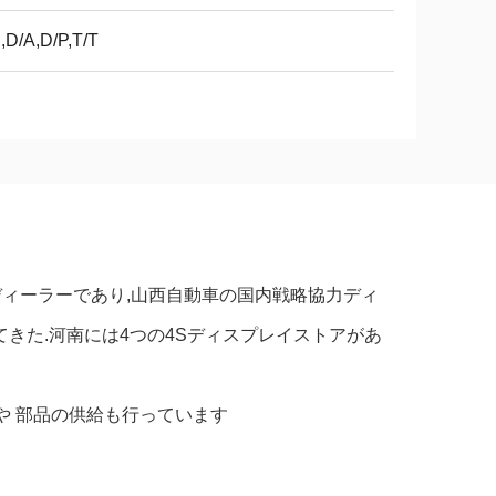
,D/A,D/P,T/T
ィーラーであり,山西自動車の国内戦略協力ディ
てきた.河南には4つの4Sディスプレイストアがあ
や 部品の供給も行っています