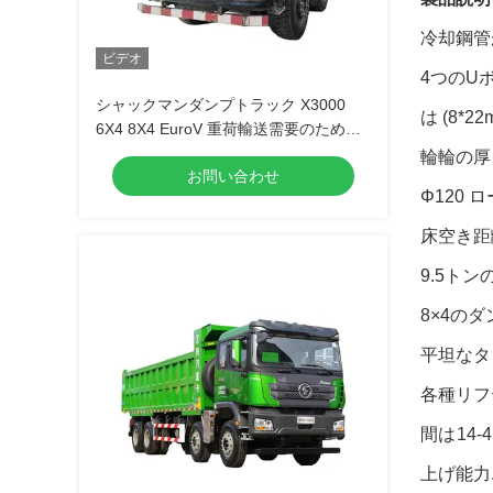
冷却鋼管
ビデオ
4つのU
シャックマンダンプトラック X3000
は (8*
6X4 8X4 EuroV 重荷輸送需要のための
トップ選択
輪輪の厚さ
お問い合わせ
Φ120
床空き距
9.5ト
8×4の
平坦なタ
各種リフ
間は14
上げ能力