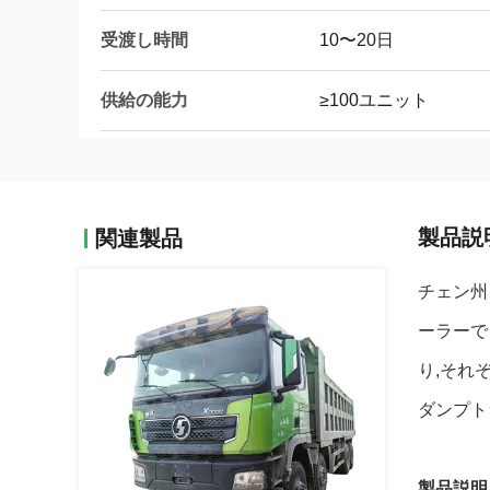
受渡し時間
10〜20日
供給の能力
≥100ユニット
製品説
関連製品
チェン州
ーラーで
り,それ
ダンプト
製品説明