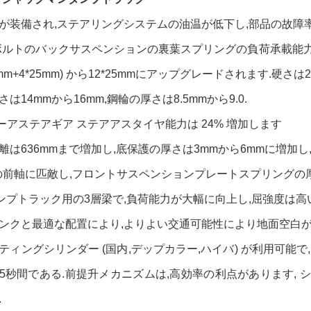
が装備され,ステアリングシステムの油温が低下し,部品の故障
ボルトのバックサスペンションの裏葉スプリングの負荷承載能
22mm+4*25mm) から12*25mmにアップグレードされます.硬さは
は14mmから16mm,鋼輪の厚さは8.5mmから9.0.
 ローアステアギア ステアアスタイヤ能力は 24% 増加します
離は636mmまで増加し,底保護の厚さは3mmから6mmに増加
ンの前軸に匹敵し,フロントサスペンションプレートスプリングの厚
ダンプトラック用の3層梁で,負荷能力が大幅に向上し,屈強度は高い
ンクと最適な配置により,よりよい交通可能性により地面空白が
ティングシリンダー (国内,デップカラー,ハイバ) が利用可能で
-45秒間である.前提升メカニズムは,高効率の利点があります,
.