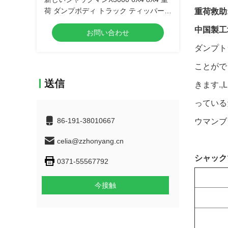
荷 ダンプボディ トラック ティッパート
重荷救助
ラック
中国製工
お問い合わせ
ダンプト
ことがで
送信
きます.,L
っている
86-191-38010667
ウマンブ
celia@zzhonyang.cn
シャック
0371-55567792
今接触