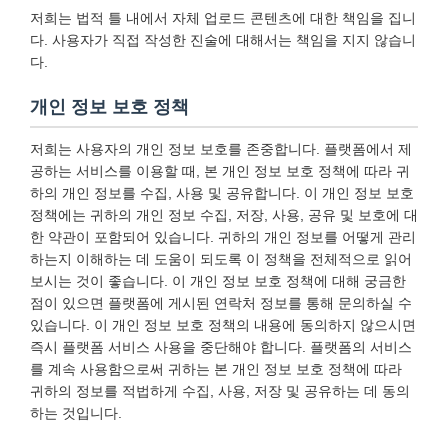
저희는 법적 틀 내에서 자체 업로드 콘텐츠에 대한 책임을 집니
다. 사용자가 직접 작성한 진술에 대해서는 책임을 지지 않습니
다.
개인 정보 보호 정책
저희는 사용자의 개인 정보 보호를 존중합니다. 플랫폼에서 제
공하는 서비스를 이용할 때, 본 개인 정보 보호 정책에 따라 귀
하의 개인 정보를 수집, 사용 및 공유합니다. 이 개인 정보 보호
정책에는 귀하의 개인 정보 수집, 저장, 사용, 공유 및 보호에 대
한 약관이 포함되어 있습니다. 귀하의 개인 정보를 어떻게 관리
하는지 이해하는 데 도움이 되도록 이 정책을 전체적으로 읽어
보시는 것이 좋습니다. 이 개인 정보 보호 정책에 대해 궁금한
점이 있으면 플랫폼에 게시된 연락처 정보를 통해 문의하실 수
있습니다. 이 개인 정보 보호 정책의 내용에 동의하지 않으시면
즉시 플랫폼 서비스 사용을 중단해야 합니다. 플랫폼의 서비스
를 계속 사용함으로써 귀하는 본 개인 정보 보호 정책에 따라
귀하의 정보를 적법하게 수집, 사용, 저장 및 공유하는 데 동의
하는 것입니다.