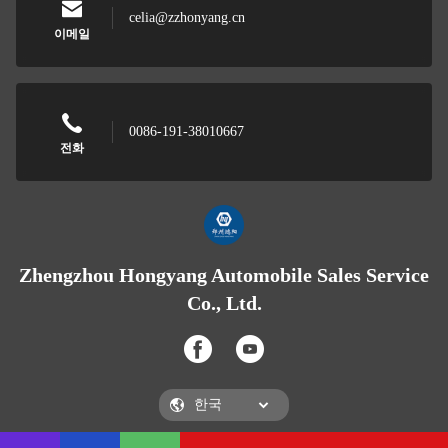
celia@zzhonyang.cn
이메일
0086-191-38010667
전화
Zhengzhou Hongyang Automobile Sales Service
Co., Ltd.