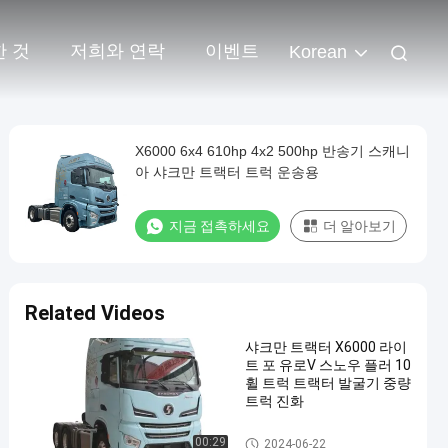
한 것
저희와 연락
이벤트
Korean
X6000 6x4 610hp 4x2 500hp 반송기 스캐니
아 샤크만 트랙터 트럭 운송용
지금 접촉하세요
더 알아보기
Related Videos
샤크만 트랙터 X6000 라이
트 포 유로V 스노우 플러 10
휠 트럭 트랙터 발굴기 중량
트럭 진화
셰크만 트랙터 트럭
00:29
2024-06-22