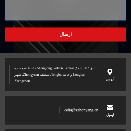
ارسال
اتاق 907، بلوک A، Shenglong Golden Central، تقاطع جاده
Longhai و جاده Tongbai، منطقه Zhongyuan، شهر
آدرس
Zhengzhou
celia@zzhonyang.cn
ایمیل