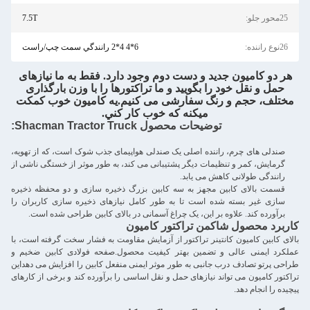
حور جلو:
7.5T
ع راننده:
6*4 4*2 رانندگي سمت چپ/راست
 دو کامیون جدید و دست دوم وجود دارد. فقط به ما نیازهای
حمل و نقل خود را بگویید و ما تراکتورها را با وزن بارگذاری
تلف، حجم و رنگ سفارشی می کنیم.يه کاميون خوب کمکت
ميکنه که خوب کار کني.
توضیحات محصول Shacman Tractor Truck:
صندلی های چرم، راننده اصلی یک صندلی هواپیمای جذب شوک است، که از تهویه،
گرمایش، کمر و تنظیمات دیگر پشتیبانی می کند، به طور موثر از خستگی ناشی از
رانندگی طولانی کاهش می یابد.
قسمت بالای کابین مجهز به سه کابین بزرگ ذخیره سازی و دو محفظه ذخیره
سازی غیر بسته شده است تا به طور کامل نیازهای ذخیره سازی کاربران را
برآورده کند. علاوه بر این، یک چراغ آسمانی در بالای کابین طراحی شده است.
برد محصول شاکمن تراکتور کامیون
ی کابین کامیون کانتینر تراکتور از آزمایش مقاومت به فشار سخت گرفته است، با
رد ایمنی عالی و تضمین بهتر کیفیت محصول.صفحه فولادی کابین ضخیم و
ی پرتو تصادف درب جانبی به طور موثر ایمنی منفعل کابین را افزایش می دهداین
تور کامیون می تواند نیازهای حمل و نقل اساسی را برآورده کند و برخی از کارهای
ه را انجام دهد.