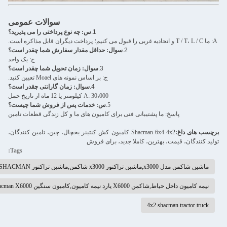
سوالات عمومی
1.
س: چه نوع پرداختی را می پذیرید؟
2.
سوال: حداقل مقدار سفارش شما چقدر است؟
ج: یک واحد
3.
سوال: زمان تحویل شما چقدر است؟
ج: بر اساس نمونه های Moael تعیین کنید.
4.
سوال: زمان گارانتی چقدر است؟
A: 30،000 کیلومتر یا 12 ماه از تاریخ حمل
5.
س: خدمات پس از فروش شما چیست؟
پاسخ: ما پشتیبانی فنی برای کامیون های ما و کل زندگی قطعات تامین
ب های داغ:
S
hacman 6x4 4x2 کامیون کش کنتینر یخچال، چین، تامین کنندگان،
د کنندگان، قیمت، بهترین، کاملا جدید، برای فروش
Tags:
ماشين شاکمن مدل x3000,ماشين تراکتور x3000 شاکمن,ماشين تراکتور 4x2 SHACMAN
نيمه کامیون داخل حیاط,شاکمن X6000 یارد نیمه کامیون,کامیون سنگین Shacman X6000
4x2 shacman tractor truck