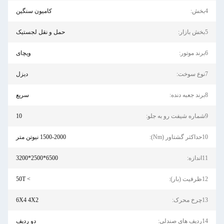
ش:
کامیون سنگین
ازار:
حمل و نقل لجستیک
موتور:
ویچای
سوخت:
دیزل
به دنده:
سریع
 رو به جلو:
10
ثر گشتاور (Nm):
1500-2000 نیوتن متر
ندازه:
6500*2500*3200
فیت (بار):
> 50T
رخ محرک:
6X4 4X2
ف های صندلی:
دو ردیف