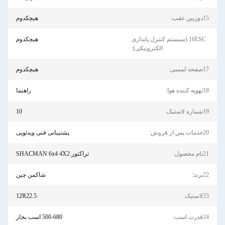
ربین عقب:
هيچکدوم
16ESC (سیستم کنترل پایداری
هيچکدوم
الکترونیکی):
فحه لمسی:
هيچکدوم
یه کننده هوا:
راهنما
اره لاستیک:
10
ات پس از فروش:
پشتیبانی فنی ویدئویی
ام محصول:
تراکتور SHACMAN 6x4 4X2
برند:
شاکمن چین
استیک:
12R22.5
درت اسب:
500-680 اسب بخار