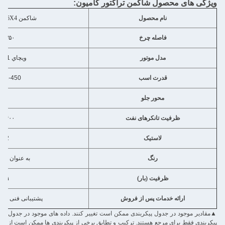
گی های محصول شاکمن تراکتور کامیون:
نام محصول
شاکمن 4X2/6X4 تراکتور کامیون
فاصله چرخ
۳۳۵۰ میلی متر
مدل موتور
ويچاي WP12.430E201
قدرت اسب
351-450 اسب بخار
محور جلو
7100kg
ظرفیت تانکرهای نفت
۴۰۰ تا ۵۰۰ لیتر
لاستیک
12 آر 225
رنگ
به عنوان درخواست
ظرفیت (بار)
۳۱ تا ۴۰ تن
ارائه خدمات پس از فروش
پشتیبانی فنی ویدئویی، پشت
ادیر موجود در جدول پیکربندی ممکن است تغییر کنند. داده های موجود در جدول
بندی فقط برای مرجع هستند. ترکیب و تطابق برخی از پیکربندی ها ممکن است از