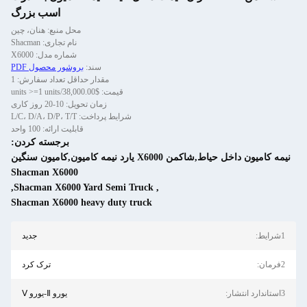
اسب بزرگ
محل منبع: هنان، چین
نام تجاری: Shacman
شماره مدل: X6000
سند:
بروشور محصول PDF
مقدار حداقل تعداد سفارش: 1
قیمت: $38,000.00/units >=1 units
زمان تحویل: 10-20 روز کاری
شرایط پرداخت: L/C، D/A، D/P، T/T
قابلیت ارائه: 100 واحد
برجسته کردن:
نيمه کامیون داخل حیاط,شاکمن X6000 یارد نیمه کامیون,کامیون سنگین
Shacman X6000
,
Shacman X6000 Yard Semi Truck
,
Shacman X6000 heavy duty truck
یط:
جدید
ان:
ترک کرد
د انتشار:
یورو Ⅱ-یورو Ⅴ