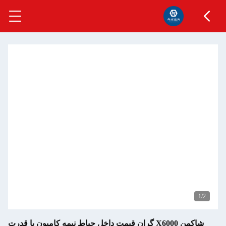
1
/2
شاکمن X6000 گران قیمت داخل حیاط نیمه کامیون با قدرت