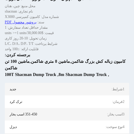
محل منبع: چین، هنان
نام تجاری: shacman
شماره مدل: کامیون کمپرسی X3000
سند:
بروشور محصول PDF
مقدار حداقل تعداد سفارش: 1
قیمت: $38,000.00/units >=1 units
زمان تحویل: 10-20 روز کاری
شرایط پرداخت: L/C، D/A، D/P، T/T
قابلیت ارائه: ≥100 واحد
برجسته کردن:
کامیون زباله کش بزرگ شاکمن,ماشين 8 متري شاکمن,ماشين 100 تن
شاکمن
100T Shacman Dump Truck
,
8m Shacman Dump Truck
,
1شرایط:
جدید
2فرمان:
ترک کرد
3اسب بخار:
351-450 اسب بخار
4نوع سوخت:
دیزل