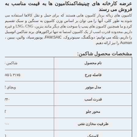
عرضه کارخانه های چینی
شاکمن
کامیون ها به قیمت مناسب به
فروش می رسند
کامیون های زباله بردار کامیون هایی هستند که برای حمل و نقل کالاها استفاده می
شوند.
به طور کلی، آنها را می توان بر اساس وزن کامیون به سنگین و سبک تقسیم
کرد.
و ما همچنین کامیون های پمپ با سوخت های دیگر مانند بنزین، LNG، CNG و غیره
داریم.
.
محدوده قدرت اسب از یک کامیون است
ما نه تنها تراکتورهای برند شاکمن اتومبیل
را داریم، بلکه می توانیم: دونگفنگ، سینوتروک، FAW.SAIC، یونیورسیاد، والین، بیبین ،
Auman را نیز ارائه دهیم.
مشخصات محصول شاکمن:
نام محصول
شاکمن 8X4/6X4 کامپران
فاصله چرخ
۳۱۷۵ تا ۴۵۷۵ + ۱۴۰۰ میلی متر
مدل موتور
ويچاي WP10H400E62
قدرت اسب
۳۴۰ تا ۵۶۰ اسب
محور جلو
.5T
ظرفیت مخازن نفتی
۴۰۰ تا ۵۰۰ لیتر
لاستیک
R20