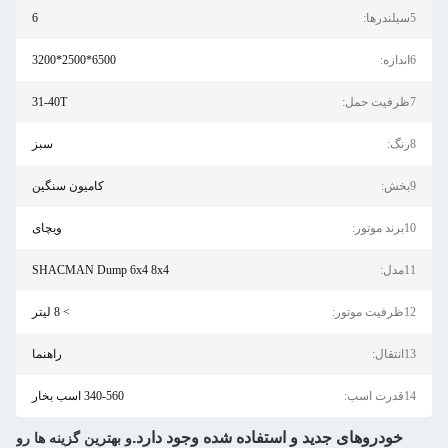
5سیلندرها:
6
6اندازه:
6500*2500*3200
7ظرفیت حمل:
31-40T
8رنگ:
سبز
9بخش:
کامیون سنگین
10برند موتور:
ویچای
11مدل:
SHACMAN Dump 6x4 8x4
12ظرفیت موتور:
> 8 لیتر
13انتقال:
راهنما
14قدرت اسب:
340-560 اسب بخار
خودروهای جدید و استفاده شده وجود دارد.
و بهترین گزینه ها رو