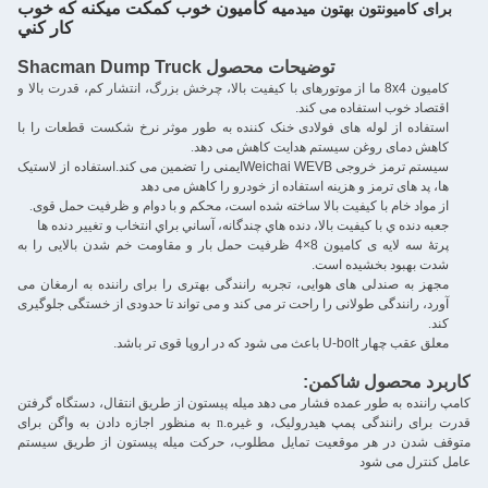
يه کاميون خوب کمکت ميکنه که خوب
برای کامیونتون بهتون میدم
کار کني
توضیحات محصول Shacman Dump Truck
کامیون 8x4 ما از موتورهای با کیفیت بالا، چرخش بزرگ، انتشار کم، قدرت بالا و
اقتصاد خوب استفاده می کند.
استفاده از لوله های فولادی خنک کننده به طور موثر نرخ شکست قطعات را با
کاهش دمای روغن سیستم هدایت کاهش می دهد.
سیستم ترمز خروجی Weichai WEVB
ایمنی را تضمین می کند.
استفاده از لاستیک
ها، پد های ترمز و هزینه استفاده از خودرو را کاهش می دهد
از مواد خام با کیفیت بالا ساخته شده است، محکم و با دوام و ظرفیت حمل قوی.
جعبه دنده ي با کيفيت بالا، دنده هاي چندگانه، آساني براي انتخاب و تغيير دنده ها
پرتۀ سه لایه ی کامیون 8×4 ظرفیت حمل بار و مقاومت خم شدن بالایی را به
شدت بهبود بخشیده است.
مجهز به صندلی های هوایی، تجربه رانندگی بهتری را برای راننده به ارمغان می
آورد، رانندگی طولانی را راحت تر می کند و می تواند تا حدودی از خستگی جلوگیری
کند.
معلق عقب چهار U-bolt باعث می شود که در اروپا قوی تر باشد.
کاربرد محصول شاکمن:
کامپ راننده به طور عمده فشار می دهد میله پیستون از طریق انتقال، دستگاه گرفتن
قدرت برای رانندگی پمپ هیدرولیک، و غیره.
n به منظور اجازه دادن به واگن برای
متوقف شدن در هر موقعیت تمایل مطلوب، حرکت میله پیستون از طریق سیستم
عامل کنترل می شود