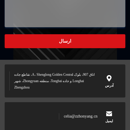
ارسال
اتاق 907، بلوک A، Shenglong Golden Central، تقاطع جاده
Longhai و جاده Tongbai، منطقه Zhongyuan، شهر
آدرس
Zhengzhou
celia@zzhonyang.cn
ایمیل