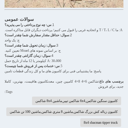
سوالات عمومی
1.
س: چه نوع پرداختی را می پذیرید؟
A: ما T / T، L / C و اتحادیه غربی را قبول می کنیم؛ پرداخت دیگران قابل مذاکره است.
2.
سوال: حداقل مقدار سفارش شما چقدر است؟
ج: یک واحد
3.
سوال: زمان تحویل شما چقدر است؟
ج: بر اساس نمونه های Moael تعیین کنید.
4.
سوال: زمان گارانتی چقدر است؟
A: 30،000 کیلومتر یا 12 ماه از تاریخ حمل
5.
س: خدمات پس از فروش شما چیست؟
پاسخ: ما پشتیبانی فنی برای کامیون های ما و کل زندگی قطعات تامین
برچسب های داغ:
شاکمن 6×4 8×4 کامپين چين، معدن
کامیون ها
قیمت، بهترین، کاملا
جدید، برای فروش
Tags:
کامیون سنگین شاکمن,6x4 شاکمن تپپر,ماشين 8x4 شاکمن
کامیون زباله کش بزرگ شاکمن,ماشين 8 متري شاکمن,ماشين 100 تن شاکمن
8x4 shacman tipper truck