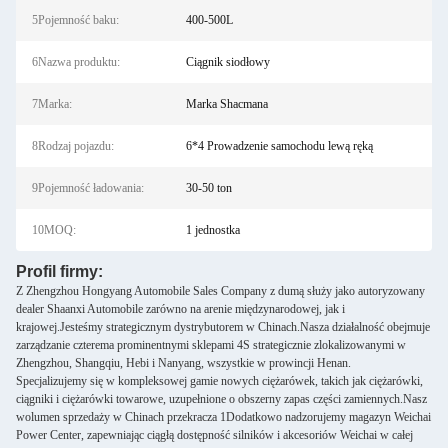
5Pojemność baku:
400-500L
6Nazwa produktu:
Ciągnik siodłowy
7Marka:
Marka Shacmana
8Rodzaj pojazdu:
6*4 Prowadzenie samochodu lewą ręką
9Pojemność ładowania:
30-50 ton
10MOQ:
1 jednostka
Profil firmy:
Z Zhengzhou Hongyang Automobile Sales Company z dumą służy jako autoryzowany
dealer Shaanxi Automobile zarówno na arenie międzynarodowej, jak i
krajowej.Jesteśmy strategicznym dystrybutorem w Chinach.Nasza działalność obejmuje
zarządzanie czterema prominentnymi sklepami 4S strategicznie zlokalizowanymi w
Zhengzhou, Shangqiu, Hebi i Nanyang, wszystkie w prowincji Henan.
Specjalizujemy się w kompleksowej gamie nowych ciężarówek, takich jak ciężarówki,
ciągniki i ciężarówki towarowe, uzupełnione o obszerny zapas części zamiennych.Nasz
wolumen sprzedaży w Chinach przekracza 1Dodatkowo nadzorujemy magazyn Weichai
Power Center, zapewniając ciągłą dostępność silników i akcesoriów Weichai w całej