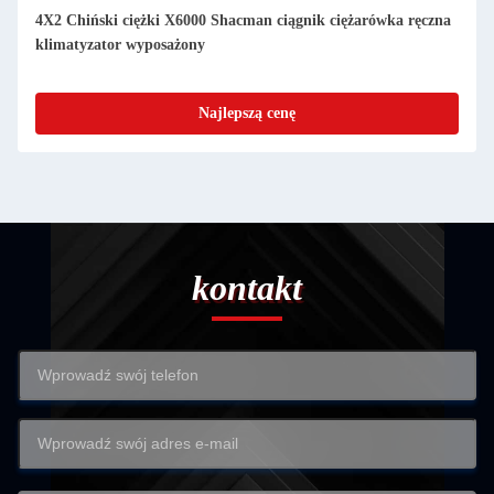
Chiński ciężki X6000 Shacman ciągnik ciężarówka ręczna
Wytrzymał
atyzator wyposażony
4X2 ciągn
Najlepszą cenę
kontakt