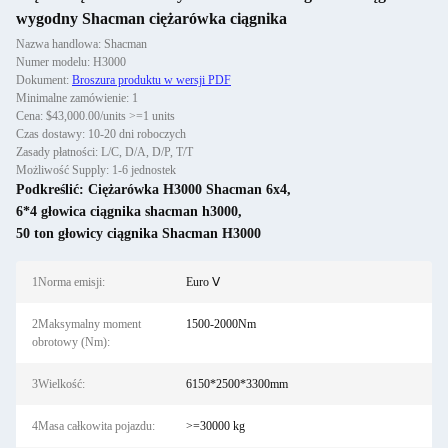
wygodny Shacman ciężarówka ciągnika
Nazwa handlowa: Shacman
Numer modelu: H3000
Dokument:
Broszura produktu w wersji PDF
Minimalne zamówienie: 1
Cena: $43,000.00/units >=1 units
Czas dostawy: 10-20 dni roboczych
Zasady płatności: L/C, D/A, D/P, T/T
Możliwość Supply: 1-6 jednostek
Podkreślić:
Ciężarówka H3000 Shacman 6x4
,
6*4 głowica ciągnika shacman h3000
,
50 ton głowicy ciągnika Shacman H3000
1Norma emisji:
Euro Ⅴ
2Maksymalny moment
1500-2000Nm
obrotowy (Nm):
3Wielkość:
6150*2500*3300mm
4Masa całkowita pojazdu:
>=30000 kg