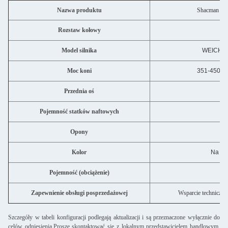
Nazwa produktu
Shacman 6*
Rozstaw kołowy
Model silnika
WEICHAI
Moc koni
351-450 k
Przednia oś
Pojemność statków naftowych
4
Opony
Kolor
Na życ
Pojemność (obciążenie)
3
Zapewnienie obsługi posprzedażowej
Wsparcie techniczne
Szczegóły w tabeli konfiguracji podlegają aktualizacji i są przeznaczone wyłącznie do
celów odniesienia.Proszę skontaktować się z lokalnym przedstawicielem handlowym,