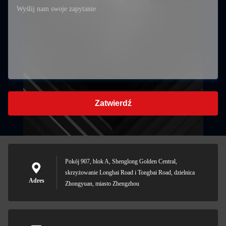
Zatwierdź
Pokój 907, blok A, Shenglong Golden Central,
skrzyżowanie Longhai Road i Tongbai Road, dzielnica
Adres
Zhongyuan, miasto Zhengzhou