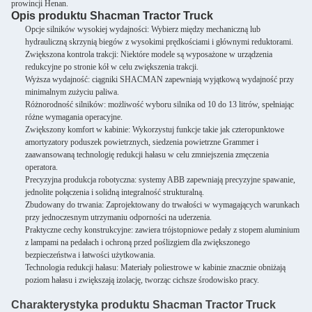
prowincji Henan.
Opis produktu Shacman Tractor Truck
Opcje silników wysokiej wydajności: Wybierz między mechaniczną lub
hydrauliczną skrzynią biegów z wysokimi prędkościami i głównymi reduktorami.
Zwiększona kontrola trakcji: Niektóre modele są wyposażone w urządzenia
redukcyjne po stronie kół w celu zwiększenia trakcji.
Wyższa wydajność: ciągniki SHACMAN zapewniają wyjątkową wydajność przy
minimalnym zużyciu paliwa.
Różnorodność silników: możliwość wyboru silnika od 10 do 13 litrów, spełniając
różne wymagania operacyjne.
Zwiększony komfort w kabinie: Wykorzystuj funkcje takie jak czteropunktowe
amortyzatory poduszek powietrznych, siedzenia powietrzne Grammer i
zaawansowaną technologię redukcji hałasu w celu zmniejszenia zmęczenia
operatora.
Precyzyjna produkcja robotyczna: systemy ABB zapewniają precyzyjne spawanie,
jednolite połączenia i solidną integralność strukturalną.
Zbudowany do trwania: Zaprojektowany do trwałości w wymagających warunkach
przy jednoczesnym utrzymaniu odporności na uderzenia.
Praktyczne cechy konstrukcyjne: zawiera trójstopniowe pedały z stopem aluminium
z lampami na pedałach i ochroną przed poślizgiem dla zwiększonego
bezpieczeństwa i łatwości użytkowania.
Technologia redukcji hałasu: Materiały poliestrowe w kabinie znacznie obniżają
poziom hałasu i zwiększają izolację, tworząc cichsze środowisko pracy.
Charakterystyka produktu Shacman Tractor Truck