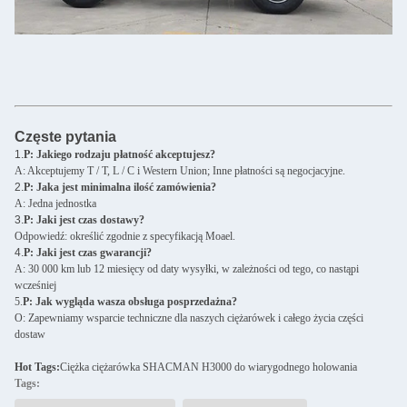
Częste pytania
1.
P: Jakiego rodzaju płatność akceptujesz?
A: Akceptujemy T / T, L / C i Western Union; Inne płatności są negocjacyjne.
2.
P: Jaka jest minimalna ilość zamówienia?
A: Jedna jednostka
3.
P: Jaki jest czas dostawy?
Odpowiedź: określić zgodnie z specyfikacją Moael.
4.
P: Jaki jest czas gwarancji?
A: 30 000 km lub 12 miesięcy od daty wysyłki, w zależności od tego, co nastąpi
wcześniej
5.
P: Jak wygląda wasza obsługa posprzedażna?
O: Zapewniamy wsparcie techniczne dla naszych ciężarówek i całego życia części
dostaw
Hot Tags:
Ciężka ciężarówka SHACMAN H3000 do wiarygodnego holowania
Tags: