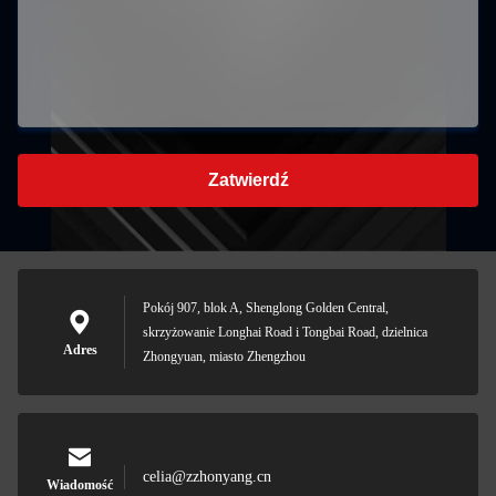
Zatwierdź
Pokój 907, blok A, Shenglong Golden Central,
skrzyżowanie Longhai Road i Tongbai Road, dzielnica
Adres
Zhongyuan, miasto Zhengzhou
celia@zzhonyang.cn
Wiadomość