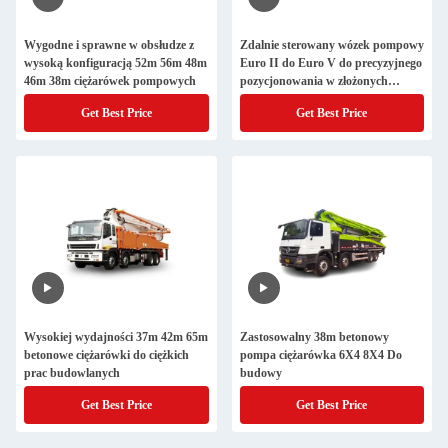
Wygodne i sprawne w obsłudze z
Zdalnie sterowany wózek pompowy
wysoką konfiguracją 52m 56m 48m
Euro II do Euro V do precyzyjnego
46m 38m ciężarówek pompowych
pozycjonowania w złożonych
środowiskach
Get Best Price
Get Best Price
Wysokiej wydajności 37m 42m 65m
Zastosowalny 38m betonowy
betonowe ciężarówki do ciężkich
pompa ciężarówka 6X4 8X4 Do
prac budowlanych
budowy
Get Best Price
Get Best Price