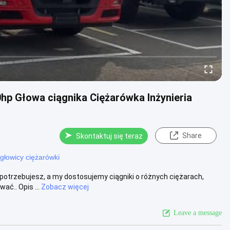
hp Głowa ciągnika Ciężarówka Inżynieria
Share
Skontaktuj się teraz
 głowicy ciężarówki
otrzebujesz, a my dostosujemy ciągniki o różnych ciężarach,
ć.. Opis ...
Zobacz więcej
Leave a message