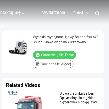
ntaktuj Się Z
Wydarzenia
Polish
mi
Wysokiej wydajności Nowy Beiben 6x4 4x2
380hp Głowa ciągnika Ciężarówka
Inżynieria Transport
Skontaktuj Się Teraz
Dowiedz Się Więcej
Related Videos
Głowa ciągnika Beiben
Optymalny dla ciężkich
ciężarówek Pociąg lewy