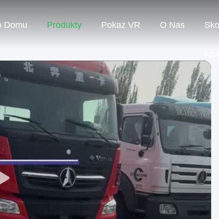
o Domu
Produkty
Pokaz VR
O Nas
Sko
Na