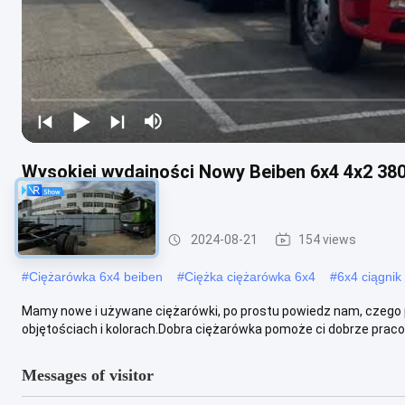
Wysokiej wydajności Nowy Beiben 6x4 4x2 380
Transport
Ciężarówka Beiben
2024-08-21
154 views
#
Ciężarówka 6x4 beiben
#
Ciężka ciężarówka 6x4
#
6x4 ciągnik
Mamy nowe i używane ciężarówki, po prostu powiedz nam, czego p
objętościach i kolorach.Dobra ciężarówka pomoże ci dobrze pracowa
Messages of visitor