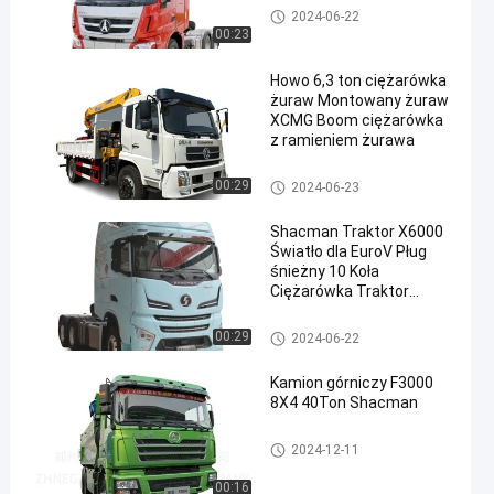
Ciężarówka Beiben
2024-06-22
00:23
Howo 6,3 ton ciężarówka
żuraw Montowany żuraw
XCMG Boom ciężarówka
z ramieniem żurawa
Dźwig
00:29
2024-06-23
Shacman Traktor X6000
Światło dla EuroV Pług
śnieżny 10 Koła
Ciężarówka Traktor
Bagator Ciężarówka
Ewolucja
Pociąg ciągnikowy Shacman
00:29
2024-06-22
Kamion górniczy F3000
8X4 40Ton Shacman
Wywrotka SHACMAN
2024-12-11
00:16