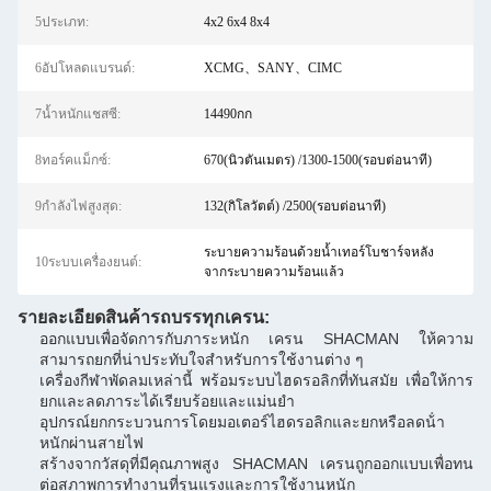
5ประเภท:
4x2 6x4 8x4
6อัปโหลดแบรนด์:
XCMG、SANY、CIMC
7น้ำหนักแชสซี:
14490กก
8ทอร์คแม็กซ์:
670(นิวตันเมตร) /1300-1500(รอบต่อนาที)
9กำลังไฟสูงสุด:
132(กิโลวัตต์) /2500(รอบต่อนาที)
ระบายความร้อนด้วยน้ำเทอร์โบชาร์จหลัง
10ระบบเครื่องยนต์:
จากระบายความร้อนแล้ว
รายละเอียดสินค้า
รถบรรทุกเครน
:
ออกแบบเพื่อจัดการกับภาระหนัก เครน SHACMAN ให้ความ
สามารถยกที่น่าประทับใจสําหรับการใช้งานต่าง ๆ
เครื่องกีฬาพัดลมเหล่านี้ พร้อมระบบไฮดรอลิกที่ทันสมัย เพื่อให้การ
ยกและลดภาระได้เรียบร้อยและแม่นยํา
อุปกรณ์ยกกระบวนการโดยมอเตอร์ไฮดรอลิกและยกหรือลดน้ํา
หนักผ่านสายไฟ
สร้างจากวัสดุที่มีคุณภาพสูง SHACMAN เครนถูกออกแบบเพื่อทน
ต่อสภาพการทํางานที่รุนแรงและการใช้งานหนัก