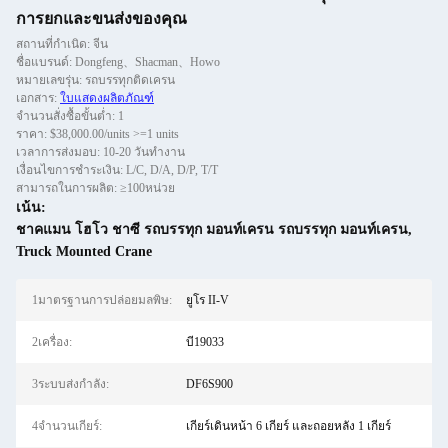
การยกและขนส่งของคุณ
สถานที่กำเนิด: จีน
ชื่อแบรนด์: Dongfeng、Shacman、Howo
หมายเลขรุ่น: รถบรรทุกติดเครน
เอกสาร:
ใบแสดงผลิตภัณฑ์
จำนวนสั่งซื้อขั้นต่ำ: 1
ราคา: $38,000.00/units >=1 units
เวลาการส่งมอบ: 10-20 วันทำงาน
เงื่อนไขการชำระเงิน: L/C, D/A, D/P, T/T
สามารถในการผลิต: ≥100หน่วย
เน้น:
ชาคแมน โฮโว ชาซี รถบรรทุก มอนท์เครน รถบรรทุก มอนท์เครน
,
Truck Mounted Crane
1มาตรฐานการปล่อยมลพิษ:
ยูโร II-V
2เครื่อง:
บี19033
3ระบบส่งกำลัง:
DF6S900
4จำนวนเกียร์:
เกียร์เดินหน้า 6 เกียร์ และถอยหลัง 1 เกียร์