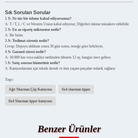
Sık Sorulan Sorular
1.
S: Ne tür bir ödeme kabul ediyorsunuz?
A: T / T, L / C ve Western Union kabul ediyoruz; Diğerleri ödeme müzakere edilebilir.
2.
S: En az sipariş miktarınız nedir?
A: Bir birim
3.
S: Teslimat süreniz nedir?
Cevap: Depoyu aldıktan sonra 30 gün sonra, örneğe göre belirleyin.
4.
S: Garanti süresi nedir?
A: 30.000 km veya nakliye tarihinden itibaren 12 ay, hangisi önce gelirse.
5.
S: Satış sonrası hizmetiniz nedir?
A: Kamyonlarımız için teknik destek ve tüm yaşam parçaları tedarik sağlarız
Tags:
Ağır Shacman Çöp Kamyonu
6x4 shacman tipper
8x4 Shacman tipper kamyonu
Benzer Ürünler