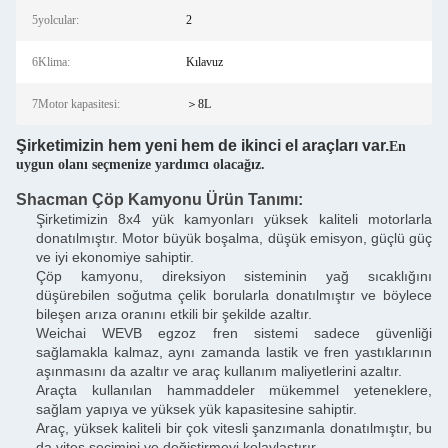
5yolcular:
2
6Klima:
Kılavuz
7Motor kapasitesi:
＞8L
Şirketimizin hem yeni hem de ikinci el araçları var.
En
uygun olanı seçmenize yardımcı olacağız.
Shacman Çöp Kamyonu Ürün Tanımı:
Şirketimizin 8x4 yük kamyonları yüksek kaliteli motorlarla
donatılmıştır. Motor büyük boşalma, düşük emisyon, güçlü güç
ve iyi ekonomiye sahiptir.
Çöp kamyonu, direksiyon sisteminin yağ sıcaklığını
düşürebilen soğutma çelik borularla donatılmıştır ve böylece
bileşen arıza oranını etkili bir şekilde azaltır.
Weichai WEVB egzoz fren sistemi sadece güvenliği
sağlamakla kalmaz, aynı zamanda lastik ve fren yastıklarının
aşınmasını da azaltır ve araç kullanım maliyetlerini azaltır.
Araçta kullanılan hammaddeler mükemmel yeteneklere,
sağlam yapıya ve yüksek yük kapasitesine sahiptir.
Araç, yüksek kaliteli bir çok vitesli şanzımanla donatılmıştır, bu
da vites seçimini ve değiştirmeyi kolaylaştırır.