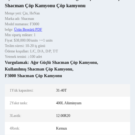
Shacman Çöp Kamyonu Çöp kamyonu
Menşe yeri: Çin, HeNan
Marka adı: Shacman
Model numarası: F3000
belge:
Ürün Broşürü PDF
Min sipariş miktarı: 1
Fiyat: $38,000.00/units >=1 units
Teslim süresi: 10-20 iş günü
Ödeme koşulları: L/C, D/A, D/P, T/T
Yetenek temini: ≥100 adet
Vurgulamak:
Ağır Güçlü Shacman Çöp Kamyonu
,
Kullanılmış Shacman Çöp Kamyonu
,
F3000 Shacman Çöp Kamyonu
1Yük kapasitesi:
31-40T
2Yakıt tankı:
400L Alüminyum
3Lastik:
12.00R20
4Renk:
Kırmızı