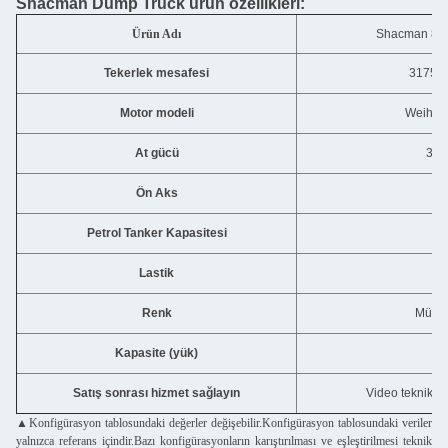
Shacman Dump Truck ürün özellikleri:
Ürün Adı
Shacman 8X
Tekerlek mesafesi
3175~
Motor modeli
Weihai
At gücü
340
Ön Aks
M
Petrol Tanker Kapasitesi
4
Lastik
1
Renk
Müşter
Kapasite (yük)
3
Satış sonrası hizmet sağlayın
Video teknik de
▲Konfigürasyon tablosundaki değerler değişebilir.Konfigürasyon tablosundaki veriler
yalnızca referans içindir.Bazı konfigürasyonların karıştırılması ve eşleştirilmesi teknik