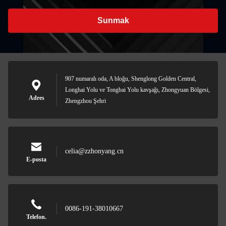
Sunmak
907 numaralı oda, A bloğu, Shenglong Golden Central,
Longhai Yolu ve Tongbai Yolu kavşağı, Zhongyuan Bölgesi,
Adres
Zhengzhou Şehri
celia@zzhonyang.cn
E-posta
0086-191-38010667
Telefon.