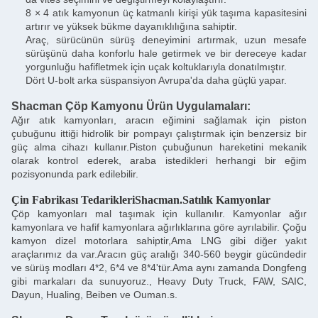
8 × 4 atık kamyonun üç katmanlı kirişi yük taşıma kapasitesini
artırır ve yüksek bükme dayanıklılığına sahiptir.
Araç, sürücünün sürüş deneyimini artırmak, uzun mesafe
sürüşünü daha konforlu hale getirmek ve bir dereceye kadar
yorgunluğu hafifletmek için uçak koltuklarıyla donatılmıştır.
Dört U-bolt arka süspansiyon Avrupa'da daha güçlü yapar.
Shacman Çöp Kamyonu Ürün Uygulamaları:
Ağır atık kamyonları, aracın eğimini sağlamak için piston
çubuğunu ittiği hidrolik bir pompayı çalıştırmak için benzersiz bir
güç alma cihazı kullanır.Piston çubuğunun hareketini mekanik
olarak kontrol ederek, araba istedikleri herhangi bir eğim
pozisyonunda park edilebilir.
Çin Fabrikası Tedarikleri
Shacman.
Satılık Kamyonlar
Çöp kamyonları mal taşımak için kullanılır. Kamyonlar ağır
kamyonlara ve hafif kamyonlara ağırlıklarına göre ayrılabilir. Çoğu
kamyon dizel motorlara sahiptir,Ama LNG gibi diğer yakıt
araçlarımız da var.Aracın güç aralığı 340-560 beygir gücündedir
ve sürüş modları 4*2, 6*4 ve 8*4'tür.Ama aynı zamanda Dongfeng
gibi markaları da sunuyoruz., Heavy Duty Truck, FAW, SAIC,
Dayun, Hualing, Beiben ve Ouman.s.