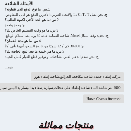
الأسئلة الشائعة
1.
س: ما نوع الدفع الذي تقبلونه؟
؛ L / C والاتحاد الغربي؛ الآخرين الدفع هو قابل للتفاوض.
2.
س: ما هو الحد الأدنى لكمية الطلب؟
ج: وحدة واحدة
3.
س: ما هو وقت التسليم الخاص بك؟
لمثال Moael. شاحنة القمامة عادة 30 يوما بعد استلام الودائع.
4.
س: ما هو مدة الضمان؟
ج: 30،000 كم أو 12 شهرًا من تاريخ الشحن أيهما يأتي أولاً
5.
س: ما هي خدمة ما بعد البيع الخاصة بك؟
ج: نحن نقدم الدعم الفني لشاحناتنا و توفير قطع الغيار كامل الحياة
Tags:
 جديدة,شاحنة مكافحة الحرائق,شاحنة إطفاء هوو
Howo Chassi
منتجات مماثلة