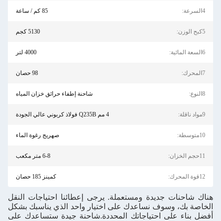
85 كم / ساعة
5130 كجم
4000 لتر
98 حصان
شاحنة إطفاء حرائق خزان المياه
4 مم Q235B فولاذ كربوني عالي الجودة
صهريج رغوة الماء
6-8 متر مكعب
كمينز 185 حصان
 جديدة ومستعملة. يرجى إعطائنا احتياجات النقل
وسوف نساعدك على اختيار واحد الذي يناسبك بشكل
لى احتياجاتك المحددة.شاحنة جيدة ستساعدك على