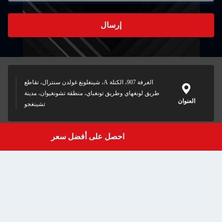
إرسال
الغرفة 907، الكتلة A، شينغلونغ غولدن سنترال، تقاطع
طريق لونغهاي وطريق تونغباي، منطقة تشونغيوان، مدينة
تشينغجو
احصل على أفضل سعر
Get a Quote
celia@zzhonyang.cn
0086-191-38010667