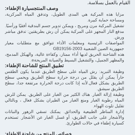
ل بسلاسة.
وصف المنتج
سيارة الإطفاء
:
 المركبة هي المدى الطويل، وتدفق المياه المركزية،
ية كبيرة.
كبة مرن ومريح ، ويمكن تدوير جسم البندقية أفقيًا ورأسيًا.
 المجهز على المركبة يمكن أن رش بطريقتين: تدفق مباشر
 الرئيسية ومعلمات الأداء تتوافق مع متطلبات معيار
لشعبية GB19156-2003
ة الحريق لديها أداء ممتاز، وكفاءة عالية، والهيكل المدمج،
جميل، والتشغيل البسيط والصيانة المريحة
e.
تطبيق المنتج للشاحنة الإطفاء:
بريد: رش المياه على سطح الطريق عندما يكون الطقس
كن أن يقلل من درجة حرارة سطح الطريق ويحمي سطح
كل فعال.لأنه إذا كانت درجة الحرارة مرتفعة جدا، سطح
يشق.
ة الغبار. هناك الكثير من الغبار على الطريق. يمكن للرش
بة الغبار ومنع الغبار من الطيران بشكل فعال ، وبالتالي
الهواء.
ناظر الطبيعية والحدائق. يمكنك تسقي الزهور والنباتات
على جانب الطريق، أو غسل الغبار عن الأشجار. تستخدم
اء في حالات الطوارئ.
خصائص المنتج من شاحنة الإطفاء: