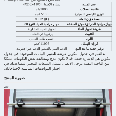
المنتج
سيارة الإطفاء 4X2 6X4 8X4
العجلات
3800ملم
اسي للسيارة
5130 كجم
ان الماء
7Curb ((L)
رائق/نموذج المضخة
جهاز مراقبة المياه النوع 30
ويل الماء
تحويل المياه المتداولة
تثبيت
يرتديها في الخلف
للون
حسب طلب العميل
 الهيكل
11995 كجم
 ما بعد البيع
الدعم الفني بالفيديو، الدعم عبر الإنترنت
ي جدول التكوين عرضة للتغيير. البيانات الموجودة في جدول
إشارة فقط. قد لا يكون مزج ومطابقة بعض التكوينات ممكنًا
لتقنية،يرجى الاتصال بممثل المبيعات المحلي لمساعدتك في
اختيار المواصفات المناسبة لاحتياجاتك.
صورة المنتج
- نعم