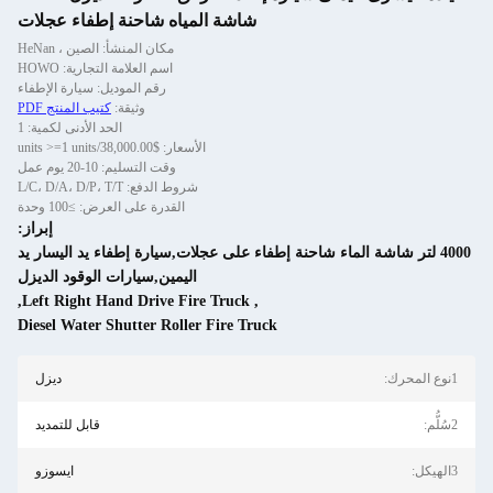
شاشة المياه شاحنة إطفاء عجلات
مكان المنشأ: الصين ، HeNan
اسم العلامة التجارية: HOWO
رقم الموديل: سيارة الإطفاء
وثيقة:
كتيب المنتج PDF
الحد الأدنى لكمية: 1
الأسعار: $38,000.00/units >=1 units
وقت التسليم: 10-20 يوم عمل
شروط الدفع: L/C، D/A، D/P، T/T
القدرة على العرض: ≥100 وحدة
إبراز:
شاشة الماء شاحنة إطفاء على عجلات,سيارة إطفاء يد اليسار يد
اليمين,سيارات الوقود الديزل
,
Left Right Hand Drive Fire Truck
,
Diesel Water Shutter Roller Fire Truck
ديزل
قابل للتمديد
ايسوزو