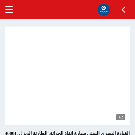
القيادة اليسرى اليمنى سيارة إنقاذ الحرائق الطارئة الديزل 4000L