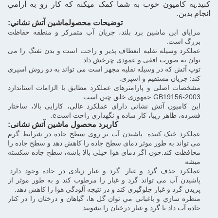
يون خوب به شما کمک ميکنه که کار رو به آرامي
توضیحات محصول
ماشين آتش نشاني
:
ن ماشين برد بلند، جريان آب متمرکز و منطقه حفاظت
.
له نقلیه انعطاف پذیر و راحت است و بدن تفنگ را می
ورت افقی و عمودی چرخش داد.
 در وسیله نقلیه مجهز است می تواند به دو روش اسپری
 مستقیم و اسپری.
ی و پارامترهای عملکرد مطابق با الزامات استاندارد
لق چین است.
 آتش نشانی دارای عملکرد عالی، کارایی بالا، ساختار
ر زیبا، کار ساده و نگهداری راحت است
e.
کاربرد محصول ماشین آتش نشانی:
ک کننده: پاشیدن آب بر روی سطح جاده در شرایط گرم
ه طور موثر دمای سطح جاده را کاهش دهد و سطح جاده را
.چون اگر دمای هوا خیلی بالا باشه، سطح جاده شکسته
 گرد و غبار. گرد و غبار زیادی در جاده وجود دارد.
می تواند گرد و غبار را مرطوب کند و به طور موثر از
 غبار جلوگیری کند و در نتیجه آلودگی هوا را کاهش دهد.
 و باغباني مي توان گل ها، گياهان و درختان را در كنار
 يا گرد و غبار درختان را بشوييد