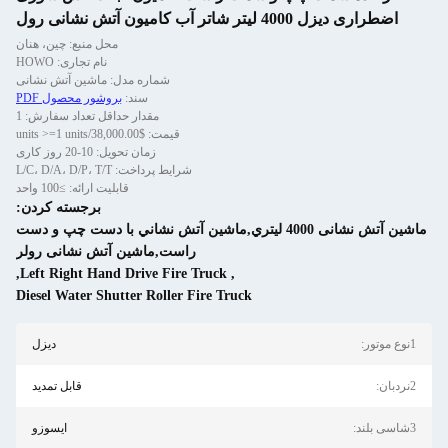
اتر آب کامیون آتش نشانی رول
محل منبع: چین، هنان
نام تجاری: HOWO
شماره مدل: ماشین آتش نشانی
سند:
بروشور محصول PDF
مقدار حداقل تعداد سفارش: 1
قیمت: $38,000.00/units >=1 units
زمان تحویل: 10-20 روز کاری
شرایط پرداخت: L/C، D/A، D/P، T/T
قابلیت ارائه: ≥100 واحد
برجسته کردن:
ماشين آتش نشانی 4000 ليتري,ماشين آتش نشاني با دست چپ و دست
راست,ماشين آتش نشانی رولر
,
Left Right Hand Drive Fire Truck
,
Diesel Water Shutter Roller Fire Truck
دیزل
قابل تمدید
ایسوزو