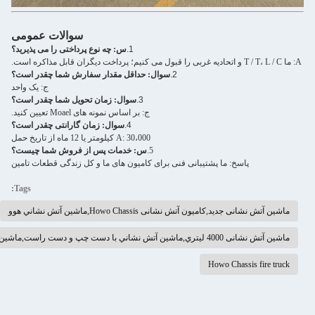
سوالات عمومی
1.
س: چه نوع پرداختی را می پذیرید؟
2.
سوال: حداقل مقدار سفارش شما چقدر است؟
ج: یک واحد
3.
سوال: زمان تحویل شما چقدر است؟
ج: بر اساس نمونه های Moael تعیین کنید.
4.
سوال: زمان گارانتی چقدر است؟
A: 30،000 کیلومتر یا 12 ماه از تاریخ حمل
5.
س: خدمات پس از فروش شما چیست؟
اسخ: ما پشتیبانی فنی برای کامیون های ما و کل زندگی قطعات تامین
Tags:
کامیون آتش نشانی Howo Chassis,ماشين آتش نشاني هوو
ست راست,ماشين آتش نشانی رولر
Howo Chass