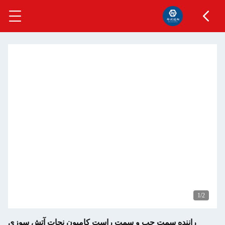
ه سمت چپ و سمت راست کامیون نجات آتش سوزی