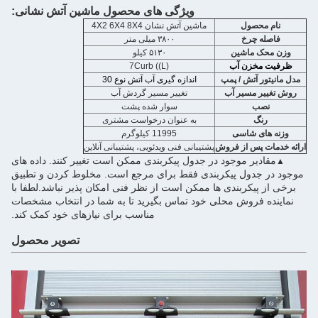
ویژگی های محصول ماشین آتش نشانی:
ل
ماشين آتش نشان 4X2 6X4 8X4
خ
۳۸۰۰ میلی متر
شین
۵۱۳۰ کیلو
ن آب
7Curb ((L)
ش / پمپ
اندازه گیری آب آتش نوع 30
یر آب
تغییر مسیر گردش آب
سوار شده پشت
به عنوان درخواست مشتری
اسی
11995 کیلوگرم
 از فروش
پشتیبانی فنی ویدئویی، پشتیبانی آنلاین
موجود در جدول پیکربندی ممکن است تغییر کنند. داده های
ل پیکربندی فقط برای مرجع است. مخلوط کردن و تطبیق
ربندی ها ممکن است از نظر فنی امکان پذیر نباشد.لطفا با
وش محلی خود تماس بگیرید تا به شما در انتخاب مشخصات
مناسب برای نیازهای خود کمک کند.
تصویر محصول