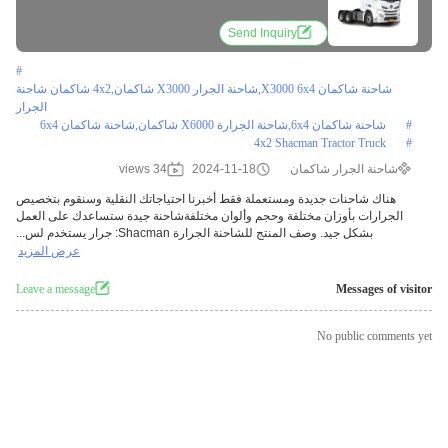
Send Inquiry
#
شاحنة شاكمان X3000 6x4,شاحنة الجرار X3000 شاكمان,4x2 شاكمان شاحنة
الجرار
#
شاحنة شاكمان 6x4,شاحنة الجرارة X6000 شاكمان,شاحنة شاكمان 6x4
4x2 Shacman Tractor Truck
#
شاحنة الجرار شاكمان
2024-11-18
34 views
هناك شاحنات جديدة ومستعملة فقط أخبرنا احتياجاتك النقلية وسنقوم بتخصيص
الجرارات بأوزان مختلفة وحجم وألوان مختلفةشاحنة جيدة ستساعدك على العمل
بشكل جيد. وصف المنتج للشاحنة الجرارة Shacman: جرار يستخدم لس...
عرض المزيد
Leave a message
Messages of visitor
No public comments yet