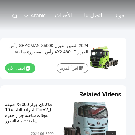
حولنا
اتصل بنا
الأحداث
Arabic
2024 الصين الديزل SHACMAN X5000 رأس
الجرار 4X2 480HP رأس المقطورة شاحنة
اقرأ المزيد
اتصل الآن
Related Videos
شاكمان جرار X6000 خفيفة
لEuroV الحراثة الثلجية 10
عجلات شاحنة جرار حفرة
شاحنة ثقيلة التطور
شاحنة الجرار شاكمان
00:29
2024-06-22