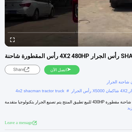
Share
اتصل الآن
4x2 shacman tractor truck
#
شاكمان X5000 شاحنة الجرار LHD/RHD شاكمان X5000 شاحنة جرار 6 * 4 شاحنة مقطورة 430HP للبيع تطبيق المنتج يتم تصنيع الجرار بتكنولوجيا متقدمة
يد
Leave a message