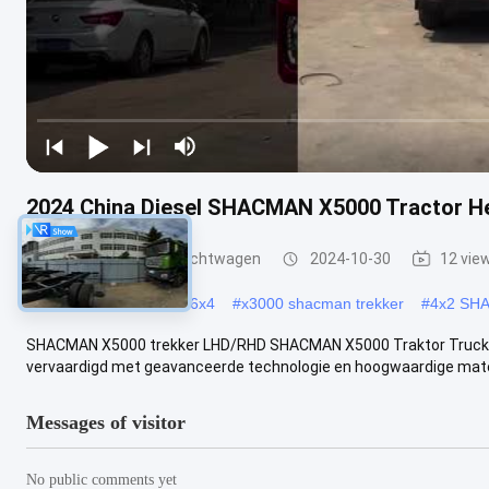
2024 China Diesel SHACMAN X5000 Tractor He
shacman tractorvrachtwagen
2024-10-30
12 vie
#
x3000 Shacman truck 6x4
#
x3000 shacman trekker
#
4x2 SHA
SHACMAN X5000 trekker LHD/RHD SHACMAN X5000 Traktor Truck 6*4
vervaardigd met geavanceerde technologie en hoogwaardige materi
Messages of visitor
No public comments yet