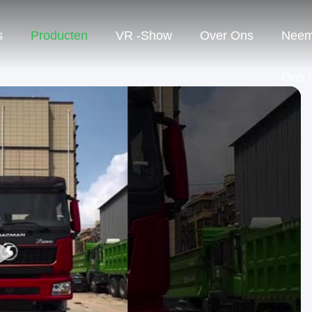
s
Producten
VR -show
Over Ons
Neem
Ons 