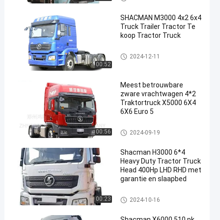
SHACMAN M3000 4x2 6x4
Truck Trailer Tractor Te
koop Tractor Truck
shacman tractorvrachtwagen
2024-12-11
00:52
Meest betrouwbare
zware vrachtwagen 4*2
Traktortruck X5000 6X4
6X6 Euro 5
shacman tractorvrachtwagen
00:56
2024-09-19
Shacman H3000 6*4
Heavy Duty Tractor Truck
Head 400Hp LHD RHD met
garantie en slaapbed
shacman tractorvrachtwagen
00:23
2024-10-16
Shacman X6000 510 pk