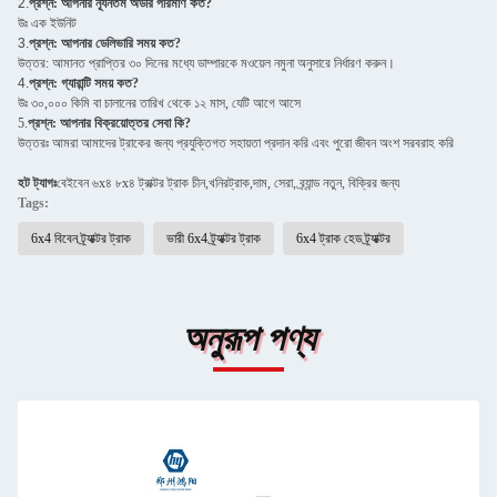
2.
প্রশ্ন: আপনার ন্যূনতম অর্ডার পরিমাণ কত?
উঃ এক ইউনিট
3.
প্রশ্ন: আপনার ডেলিভারি সময় কত?
উত্তর: আমানত প্রাপ্তির ৩০ দিনের মধ্যে ডাম্পারকে মওয়েল নমুনা অনুসারে নির্ধারণ করুন।
4.
প্রশ্ন: গ্যারান্টি সময় কত?
উঃ ৩০,০০০ কিমি বা চালানের তারিখ থেকে ১২ মাস, যেটি আগে আসে
5.
প্রশ্ন: আপনার বিক্রয়োত্তর সেবা কি?
উত্তরঃ আমরা আমাদের ট্রাকের জন্য প্রযুক্তিগত সহায়তা প্রদান করি এবং পুরো জীবন অংশ সরবরাহ করি
হট ট্যাগঃ
বেইবেন ৬x৪ ৮x৪ ট্রাক্টর ট্রাক চীন,খনির
ট্রাক,
দাম, সেরা, ব্র্যান্ড নতুন, বিক্রির জন্য
Tags:
6x4 বিবেন ট্র্যাক্টর ট্রাক
ভারী 6x4 ট্র্যাক্টর ট্রাক
6x4 ট্রাক হেড ট্র্যাক্টর
অনুরূপ পণ্য