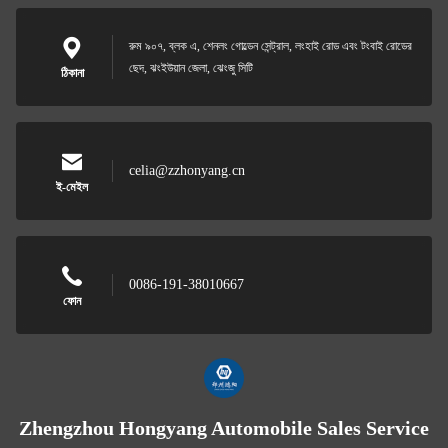
রুম ৯০৭, ব্লক এ, শেনলং গোল্ডেন সেন্ট্রাল, লংহাই রোড এবং টংবাই রোডের
ছেদ, ঝংইউয়ান জেলা, ঝেংজু সিটি
ঠিকানা
celia@zzhonyang.cn
ই-মেইল
0086-191-38010667
ফোন
Zhengzhou Hongyang Automobile Sales Service