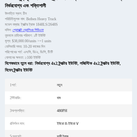
নির্ভরযোগ্য এবং শক্তিশালী
উৎপত্তি স্থল: চীন
পরিচিতিমুলক নাম: Beiben Heavy Truck
মডেল নম্বার: ট্রাক্টর ট্রাক 1848LS/2648S
দলিল:
প্রোডাক্ট ব্রোশিওর পিডিএফ
ন্যূনতম চাহিদার পরিমাণ: ১টি ইউনিট
মূল্য: $38,000.00/units >=1 units
ডেলিভারি সময়: 10-20 কাজের দিন
পরিশোধের শর্ত: এল/সি, ডি/এ, ডি/পি, টি/টি
যোগানের ক্ষমতা: ≥100 ইউনিট
বিশেষভাবে তুলে ধরা:
নির্ভরযোগ্য 4x2 ট্র্যাক্টর ইউনিট
,
লজিস্টিক 4x2 ট্র্যাক্টর ইউনিট
,
বিবেন ট্র্যাক্টর ইউনিট
1শর্ত:
নতুন
2স্টিয়ারিং:
বাম
3অশ্বশক্তি:
480PH
4নির্গমন মান:
ইউরো Ⅱ-ইউরো Ⅴ
5সেগমেন্ট:
ভারী ট্রাক