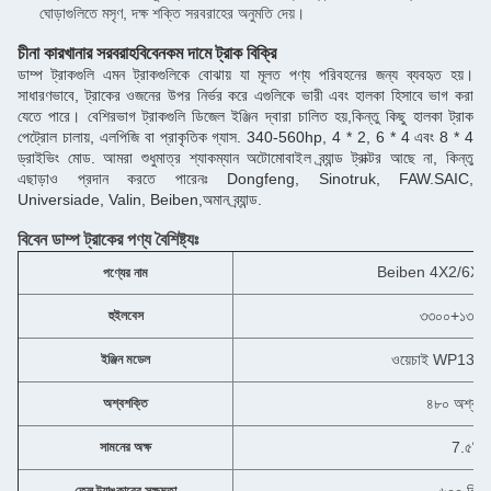
ঘোড়াগুলিতে মসৃণ, দক্ষ শক্তি সরবরাহের অনুমতি দেয়।
চীনা কারখানার সরবরাহ
বিবেন
কম দামে ট্রাক বিক্রি
ডাম্প ট্রাকগুলি এমন ট্রাকগুলিকে বোঝায় যা মূলত পণ্য পরিবহনের জন্য ব্যবহৃত হয়।
সাধারণভাবে, ট্রাকের ওজনের উপর নির্ভর করে এগুলিকে ভারী এবং হালকা হিসাবে ভাগ করা
যেতে পারে। বেশিরভাগ ট্রাকগুলি ডিজেল ইঞ্জিন দ্বারা চালিত হয়,কিন্তু কিছু হালকা ট্রাক
পেট্রোল চালায়, এলপিজি বা প্রাকৃতিক গ্যাস. 340-560hp, 4 * 2, 6 * 4 এবং 8 * 4
ড্রাইভিং মোড. আমরা শুধুমাত্র শ্যাকম্যান অটোমোবাইল ব্র্যান্ড ট্রাক্টর আছে না, কিন্তু
এছাড়াও প্রদান করতে পারেনঃ Dongfeng, Sinotruk, FAW.SAIC,
Universiade, Valin, Beiben,অমান ব্র্যান্ড.
বিবেন ডাম্প ট্রাকের পণ্য বৈশিষ্ট্যঃ
Beiben 4X2/6X4 ট্রাক
পণ্যের নাম
৩৩০০+১৩৫০ 
হুইলবেস
ওয়েচাই WP13.
ইঞ্জিন মডেল
৪৮০ অশ্বশক
অশ্বশক্তি
7.৫টি
সামনের অক্ষ