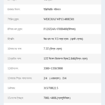
6বাজার বিভাগ:
ইঞ্জিনিয়ারিং পরিবহন
7ইঞ্জিন ব্র্যান্ড:
WEICHAI WP13.480E501
8গিয়ার বক্স ব্র্যান্ড:
F12JZ24A+FHB400(রিটাডার)
9ট্যাক্সি:
উচ্চ ছাদ সহ V3 লম্বা ক্যাব（ফ্ল্যাট ফ্লোর)
10সামনের অক্ষ:
7.5T (ডিস্ক ব্রেক)
11ড্রাইভ অক্ষ:
13T সিঙ্গেল রিডাকশন ব্রিজ/2.846(ডিস্ক ব্রেক)
12হুইলবেস:
3300+1350/3900
13পাতার স্প্রিং সাসপেনশন:
2/4 （এয়ারব্যাগ）/3/4
14টায়ার:
315/70R22.5
15তেলের ট্যাঙ্ক:
700L+400L(অ্যালুমিনিয়াম）