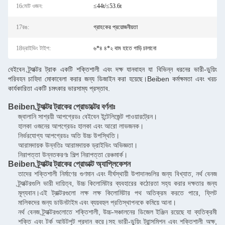
16মোট ওজন:
≤44t/≤53.6t
17রঙ:
গ্রাহকের প্রয়োজনীয়তা
18ড্রাইভিং টাইপ:
৬*৪ ৪*২ বাম হাতে গাড়ি চালানো
বেইবেন ট্র্যাক্টর ট্রাক একটি শক্তিশালী এবং দক্ষ যানবাহন যা বিভিন্ন ধরনের ভারী-ডুয়িং
পরিবহন চাহিদা মোকাবেলা করার জন্য ডিজাইন করা হয়েছে।Beiben কর্মক্ষমতা এবং খরচ
কার্যকারিতা একটি চমৎকার ভারসাম্য প্রস্তাব.
Beiben ট্র্যাক্টর ট্রাকের প্রোডাক্টের বর্ণনাঃ
জ্বালানি সাশ্রয়ী আপগ্রেডঃ বেইবেন ইন্টেলিজেন্ট পাওয়ারট্রেন।
হালকা ওজনের আপগ্রেডঃ হালকা এবং আরো লাভজনক।
নির্ভরযোগ্য আপগ্রেডঃ অতি উচ্চ উপস্থিতি।
আরামদায়ক উন্নতিঃ আরামদায়ক ড্রাইভিং অভিজ্ঞতা।
নিরাপত্তা উন্নতকরণঃ শিল্প নিরাপত্তা রেঞ্চমার্ক।
Beiben ট্র্যাক্টর ট্রাকের প্রোডাক্ট অ্যাপ্লিকেশন
তাদের শক্তিশালী নির্মাণের গুণমান এবং দীর্ঘস্থায়ী উপাদানগুলির জন্য বিখ্যাত, নর্থ বেনজ
ট্র্যাক্টরগুলি ভারী দায়িত্ব, উচ্চ কিলোমিটার ব্যবহারের কঠোরতা সহ্য করার দক্ষতার জন্য
মূল্যবান।এই ট্রাক্টরগুলো লক্ষ লক্ষ কিলোমিটার পথ অতিক্রম করতে পারে, ফ্লিট
মালিকদের জন্য ডাউনটাইম এবং ব্যয়বহুল প্রতিস্থাপনকে কমিয়ে আনা।
নর্থ বেনজ ট্র্যাক্টরগুলোতে শক্তিশালী, উচ্চ-সঞ্চালনের ডিজেল ইঞ্জিন রয়েছে যা ব্যতিক্রমী
শক্তি এবং টর্ক আউটপুট প্রদান করে।সহ ভারী-ডুয়িং ট্রান্সমিশন এবং শক্তিশালী অক্ষ,