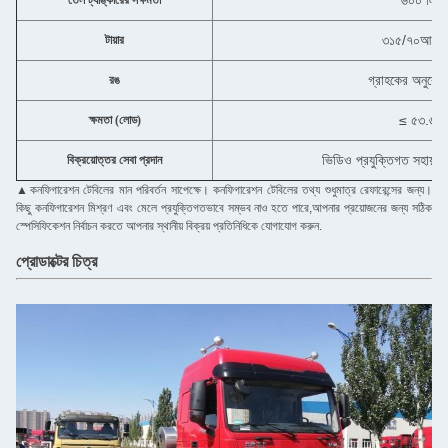
৬০০ লিটা
তেল ট্যাঙ্কারের সক্ষমতা
৩১৫/৭০আর২
টায়ার
গ্রাহকের অনুরোধ 
রঙ
≤ ৫৩.৬ ট
ক্ষমতা (লোড)
ভিডিও প্রযুক্তিগত সহায়ত
বিক্রয়োত্তর সেবা প্রদান
▲
কনফিগারেশন টেবিলের মান পরিবর্তন সাপেক্ষে। কনফিগারেশন টেবিলের তথ্য শুধুমাত্র রেফারেন্সের জন্য।
কিছু কনফিগারেশন মিশ্রণ এবং মেলে প্রযুক্তিগতভাবে সম্ভব নাও হতে পারে,আপনার প্রয়োজনের জন্য সঠিক
স্পেসিফিকেশন নির্বাচন করতে আপনার স্থানীয় বিক্রয় প্রতিনিধিকে যোগাযোগ করুন.
প্রোডাক্টের চিত্র