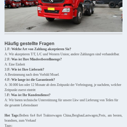
Häufig gestellte Fragen
1.
F: Welche Art von Zahlung akzeptieren Sie?
A: Wir akzeptieren T/T, L/C und Western Union; andere Zahlungen sind verhandelbar.
2.
F: Was ist Ihre Mindestbestellmenge?
A: Eine Einheit
3.
F: Wie ist Ihre Lieferzeit?
A:Bestimmung nach dem Vorbild Moael.
4.
F: Wie lange ist die Garantiezeit?
A: 30.000 km oder 12 Monate ab dem Zeitpunkt der Verbringung, je nachdem, welcher
Zeitpunkt zuerst eintritt
5.
F: Was ist Ihr Kundendienst?
A: Wir bieten technische Unterstützung für unsere Lkw und Lieferung von Teilen für
die gesamte Lebensdauer
Hot Tags:
Beiben 6x4 8x4 Traktorwagen China,Bergbau
Lastwagen,
Preis, am besten,
brandneu, zum Verkauf
Tags: