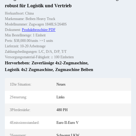
robust für Logistik und Vertrieb
Herkunftsort: China
Markenname: Beiben Heavy Truck
Modellnummer: Zugwagen 1848LS/2648S
Dokument:
Produktbroschüre PDF
Min Bestellmenge: 1 Einheit
Preis: $38,000.00/units >=1 units
Lieferzeit: 10-20 Arbeitstage
Zahlungsbedingungen: L/C, D/A, D/P, T/T
Versorgungsmaterial-Fähigkeit: ≥ 100 Einheiten
Hervorheben:
Zuverlässige 4x2-Zugmaschine
,
Logistik 4x2 Zugmaschine
,
Zugmaschine Beiben
1Die Situation:
Neues
2Steuerung:
Links
3Pferdestärke:
480 PH
4Emissionsstandard:
Euro II-Euro V
5Segement:
Schwerer LKW