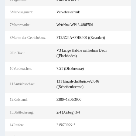
6Marktsegment:
Verkehrstechnik
7Motormarke:
Weichhai WP13.480E501
8Marke der Getriebebox:
F12JZ24A+FHB400 ((Retarder))
V3 Lange Kabine mit hohem Dach
9Ein Taxi.:
((Flachboden)
10Vorderachse:
7.5T (Diskbremse)
13T Einzelschaltbrücke/2.846
11Antriebsachse:
((Scheibenbremse)
12Radstand:
3300+1350/3900
13Blattfederung:
2/4 (Airbag) 3/4
14Reifen:
315/70R22.5