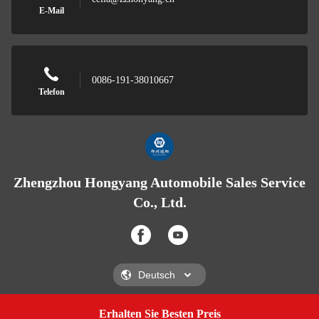
E-Mail
0086-191-38010667
Telefon
Zhengzhou Hongyang Automobile Sales Service
Co., Ltd.
Erhalten Sie Besten Preis
Get A Quote
Zhengzhou Hongyang Automobile Sales Service Co., Ltd.