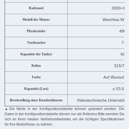
3300+13
Radstand
Weichhai WP1
Modell des Motors
480 
Pferdestärke
7.5
Vorderachse
600 
Kapazität der Tanker
315/70R
Reifen
Auf Wunsch d
Farbe
≤ 53,6 T
Kapazität (Last)
Videotechnische Unterstützu
Bereitstellung eines Kundendienstes
▲
Die Werte in der Konfigurationstabelle können geändert werden. Die
Daten in der Konfigurationstabelle dienen nur als Referenz.Bitte wenden Sie
sich an Ihren lokalen Vertriebsmitarbeiter, um die richtigen Spezifikationen
für Ihre Bedürfnisse zu wählen..