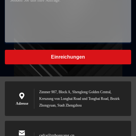
Einreichungen
Zimmer 907, Block A, Shenglong Golden Central,
Kreuzung von Longhai Road und Tongbai Road, Bezirk
Adresse
Zhongyuan, Stadt Zhengzhou
celia@zzhonyang.cn