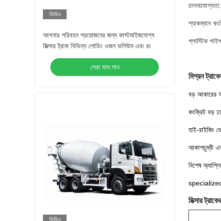
চালনাযোগ্যতা:
ভিডিও
শ্যাকম্যান কং
আপনার পরিবহন প্রয়োজনের জন্য কাস্টমাইজযোগ্য
প্লাস্টিক পাই
মিক্সার ট্রাক বিভিন্ন লোডিং ওজন ভলিউম এবং রং
সেরা দাম পান
মিশ্রন ট্রাকে
বড় আকারের অব
কংক্রিট বড় 
হাই-রাইজিং ডে
আকাশচুম্বী এব
বিশেষ অ্যা
specialize
মিক্সার ট্রাকের
ভিডিও