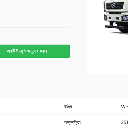
একটি উদ্ধৃতি অনুরোধ করুন
ইঞ্জিন:
WP
অশ্বশক্তি:
251