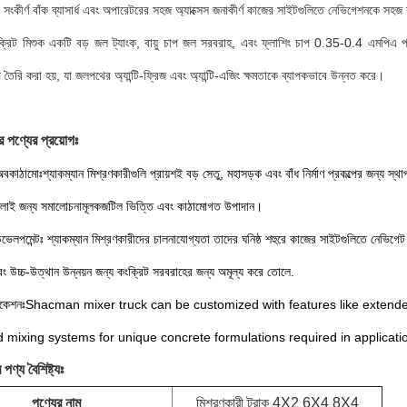
 সংকীর্ণ বাঁক ব্যাসার্ধ এবং অপারেটরের সহজ অ্যাক্সেস জনাকীর্ণ কাজের সাইটগুলিতে নেভিগেশনকে স
ক্রিট মিশুক একটি বড় জল ট্যাংক, বায়ু চাপ জল সরবরাহ, এবং ফ্লাশিং চাপ 0.35-0.4 এমপিএ পরিসী
প তৈরি করা হয়, যা জলপথের অ্যান্টি-ফ্রিজ এবং অ্যান্টি-এজিং ক্ষমতাকে ব্যাপকভাবে উন্নত করে।
র পণ্যের প্রয়োগঃ
কাঠামোঃশ্যাকম্যান মিশ্রণকারীগুলি প্রায়শই বড় সেতু, মহাসড়ক এবং বাঁধ নির্মাণ প্রকল্পের জন্য স্
ঢালাই জন্য সমালোচনামূলকজটিল ভিত্তি এবং কাঠামোগত উপাদান।
ভেলপমেন্টঃ শ্যাকম্যান মিশ্রণকারীদের চালনাযোগ্যতা তাদের ঘনিষ্ঠ শহুরে কাজের সাইটগুলিতে নেভিগেট
ং উচ্চ-উত্থান উন্নয়ন জন্য কংক্রিট সরবরাহের জন্য অমূল্য করে তোলে.
প্লিকেশনঃShacman mixer truck can be customized with features like exte
d mixing systems for unique concrete formulations required in applications
 পণ্য বৈশিষ্ট্যঃ
পণ্যের নাম
মিশ্রণকারী ট্রাক 4X2 6X4 8X4