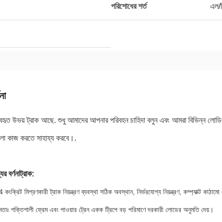
পরিশোধের শর্ত
এল/স
না
যবহৃত উভয় ট্রাক আছে. শুধু আমাদের আপনার পরিবহন চাহিদা বলুন এবং আমরা বিভিন্ন লোডিং
ো কাজ করতে সাহায্য করবে।.
ের বর্ণনা
ট্রাক
:
 কংক্রিট মিশ্রণকারী ট্রাক নিয়ন্ত্রণ ব্যবস্থা সঠিক অবস্থান, নির্ভরযোগ্য নিয়ন্ত্রণ, কম্প্যাক্ট ক
্ষমতাঃ শক্তিশালী ফ্রেম এবং পাওয়ার ট্রেন একক ট্রিপে বড় পরিমাণে দরকারী লোডের অনুমতি দেয়।