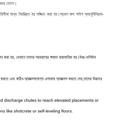
হজ করে তোলে।
মা মধ্যে নিয়ন্ত্রিত হয় সজ্জিত করা হয়।প্রধান জল পাইপ অ্যালুমিনিয়াম-
থাপন করা হয়, যেখানে তাদের সরবরাহের ক্ষমতা ধারাবাহিক হয়।উচ্চ-ভলিউম
 করতে এবং কঠিন-অ্যাক্সেসযোগ্য এলাকায় অ্যাক্সেস করতে দেয়,তাদের উচ্চতর
nded discharge chutes to reach elevated placements or
 like shotcrete or self-leveling floors.