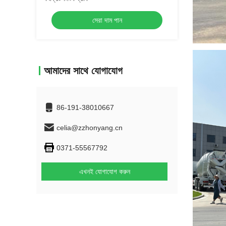
সেরা দাম পান
আমাদের সাথে যোগাযোগ
86-191-38010667
celia@zzhonyang.cn
0371-55567792
এখনই যোগাযোগ করুন