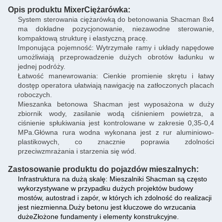
Opis produktu Mixer
Ciężarówka
:
System sterowania ciężarówką do betonowania Shacman 8x4
ma dokładne pozycjonowanie, niezawodne sterowanie,
kompaktową strukturę i elastyczną pracę.
Imponująca pojemność: Wytrzymałe ramy i układy napędowe
umożliwiają przeprowadzenie dużych obrotów ładunku w
jednej podróży.
Łatwość manewrowania: Cienkie promienie skrętu i łatwy
dostęp operatora ułatwiają nawigację na zatłoczonych placach
roboczych.
Mieszanka betonowa Shacman jest wyposażona w duży
zbiornik wody, zasilanie wodą ciśnieniem powietrza, a
ciśnienie spłukiwania jest kontrolowane w zakresie 0,35-0,4
MPa.Główna rura wodna wykonana jest z rur aluminiowo-
plastikowych, co znacznie poprawia zdolności
przeciwzmrażania i starzenia się wód.
Zastosowanie produktu do pojazdów mieszalnych:
Infrastruktura na dużą skalę: Mieszalniki Shacman są często
wykorzystywane w przypadku dużych projektów budowy
mostów, autostrad i zapór, w których ich zdolność do realizacji
jest niezmienna.Duży betonu jest kluczowe do wrzucania
dużeZłożone fundamenty i elementy konstrukcyjne.