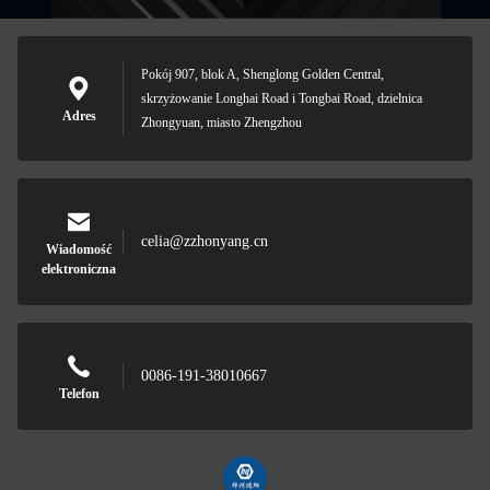
Pokój 907, blok A, Shenglong Golden Central,
skrzyżowanie Longhai Road i Tongbai Road, dzielnica
Adres
Zhongyuan, miasto Zhengzhou
celia@zzhonyang.cn
Wiadomość
elektroniczna
0086-191-38010667
Telefon