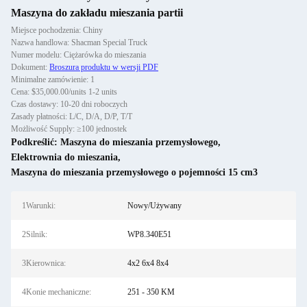
Maszyna do zakładu mieszania partii
Miejsce pochodzenia: Chiny
Nazwa handlowa: Shacman Special Truck
Numer modelu: Ciężarówka do mieszania
Dokument:
Broszura produktu w wersji PDF
Minimalne zamówienie: 1
Cena: $35,000.00/units 1-2 units
Czas dostawy: 10-20 dni roboczych
Zasady płatności: L/C, D/A, D/P, T/T
Możliwość Supply: ≥100 jednostek
Podkreślić:
Maszyna do mieszania przemysłowego
,
Elektrownia do mieszania
,
Maszyna do mieszania przemysłowego o pojemności 15 cm3
1Warunki:
Nowy/Używany
2Silnik:
WP8.340E51
3Kierownica:
4x2 6x4 8x4
4Konie mechaniczne:
251 - 350 KM