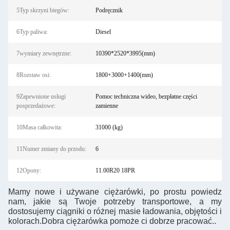
5Typ skrzyni biegów:
Podręcznik
6Typ paliwa:
Diesel
7wymiary zewnętrzne:
10390*2520*3995(mm)
8Rozstaw osi:
1800+3000+1400(mm)
9Zapewnione usługi
Pomoc techniczna wideo, bezpłatne części
posprzedażowe:
zamienne
10Masa całkowita:
31000 (kg)
11Numer zmiany do przodu:
6
12Opony:
11.00R20 18PR
Mamy nowe i używane ciężarówki, po prostu powiedz
nam, jakie są Twoje potrzeby transportowe, a my
dostosujemy ciągniki o różnej masie ładowania, objętości i
kolorach.Dobra ciężarówka pomoże ci dobrze pracować..