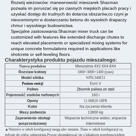
Rozwój wieżowców: manewrowość mieszarek Shacman
pozwala im poruszać się po ciasnych miejskich placach pracy i
uzyskać dostęp do trudnych do dotarcia obszarów,co czyni je
nieocenionymi w dostarczaniu betonu do wysokich drapaczy
chmur i wysokiego budownictwa.
Specjalne zastosowania:Shacman mixer truck can be
customized with features like extended discharge chutes to
reach elevated placements or specialized mixing systems for
unique concrete formulations required in applications like
shotcrete or self-leveling floors.
Charakterystyka produktu pojazdu mieszalnego:
Nazwa produktu
Mieszalnia 4X2 6X4 8X4
Rozstaw kołowy
1800+3000+1400 ((mm)
Model silnika
WP8.340E51
Poziom emisji
Euro V
Paliwo
Zbiornik paliwa ze stali
Pojemność statków naftowych
160 l
Opony
11.00R20 18PR
Kolor
Na życzenie klienta
Masy podwozia
13800 kg
Zapewnienie obsługi
Wsparcie techniczne wideo, wsparcie
posprzedażowej
internetowe
▲Wartości w tabeli konfiguracji mogą ulec zmianie. Dane w tabeli konfiguracji są
jedynie do celów odniesienia.Proszę skontaktować się z lokalnym przedstawicielem