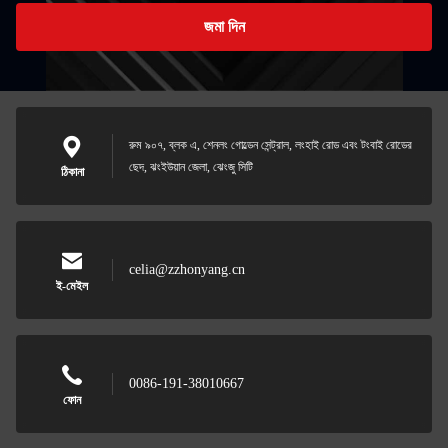
জমা দিন
রুম ৯০৭, ব্লক এ, শেনলং গোল্ডেন সেন্ট্রাল, লংহাই রোড এবং টংবাই রোডের
ছেদ, ঝংইউয়ান জেলা, ঝেংজু সিটি
ঠিকানা
celia@zzhonyang.cn
ই-মেইল
0086-191-38010667
ফোন