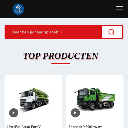
TOP PRODUCTEN
28m-65m Beton EuroV
Shacman X5000 zware