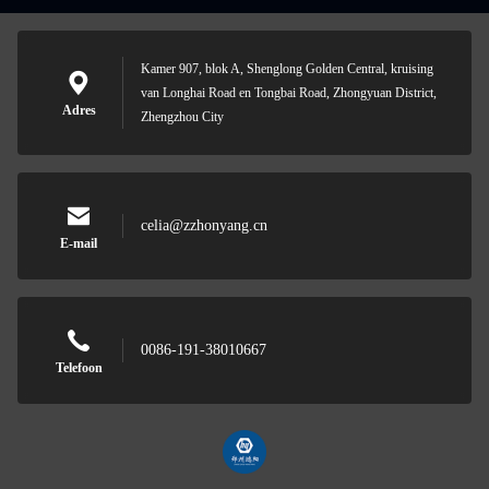
Kamer 907, blok A, Shenglong Golden Central, kruising
van Longhai Road en Tongbai Road, Zhongyuan District,
Adres
Zhengzhou City
celia@zzhonyang.cn
E-mail
0086-191-38010667
Telefoon