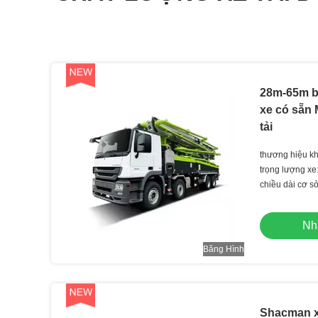
28m-65m b
xe có sẵn
tải
thương hiệu 
tải hạng nặn
trọng lượng xe
Auman
chiều dài cơ 
Nh
Băng Hình
Shacman xe