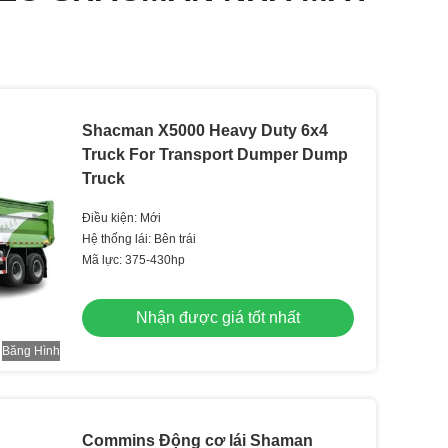
Shacman X5000 Heavy Duty 6x4
Truck For Transport Dumper Dump
Truck
Điều kiện: Mới
Hệ thống lái: Bên trái
Mã lực: 375-430hp
Nhận được giá tốt nhất
Băng Hình
Commins Động cơ lái Shaman