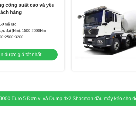
ọng công suất cao và yêu
hách hàng
450 mã lực
ực đại (Nm): 1500-2000Nm
500*2500*3200
n được giá tốt nhất
uốc nặng X6000 Shacman máy kéo xe tải điều hòa không khí t