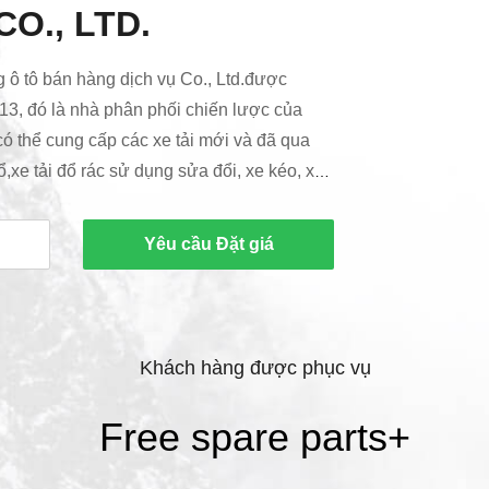
CO., LTD.
ô tô bán hàng dịch vụ Co., Ltd.được
13, đó là nhà phân phối chiến lược của
ó thể cung cấp các xe tải mới và đã qua
ổ,xe tải đổ rác sử dụng sửa đổi, xe kéo, xe
t. Hongyang bán hơn 1500 xe tải ở Trung
tôi có kho phụ tùng hợp tác với động cơ
Yêu cầu Đặt giá
 tôi có nhiều nguồn lực của các xe tải
tùng và chúng tôi có thể cung cấp 3 năm
.
Khách hàng được phục vụ
Free spare parts
+