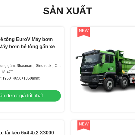
SẢN XUẤT
ê tông EuroV Máy bơm
 Máy bơm bê tông gắn xe
khung gầm: Shacman、Sinotruck、Xe
g chạy phía Bắc、Dongfeng、Isuzu、
: 18-47T
sở: 1950+4650+1350(mm)
ận được giá tốt nhất
 tải kéo 6x4 4x2 X3000