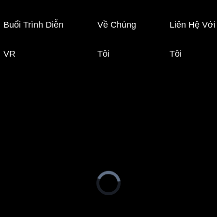
Buổi Trình Diễn
Về Chúng
Liên Hệ Vớ
VR
Tôi
Tôi
Video
Player
is
loading.