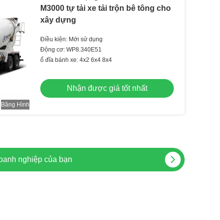
M3000 tự tải xe tải trộn bê tông cho
xây dựng
Điều kiện: Mới sử dụng
Động cơ: WP8.340E51
ổ đĩa bánh xe: 4x2 6x4 8x4
Nhận được giá tốt nhất
Băng Hình
hủ công