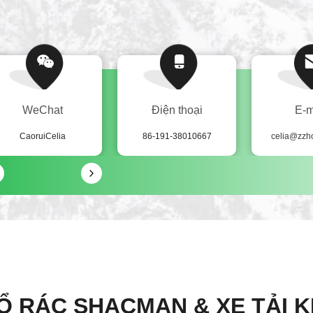
WeChat
Điện thoại
E-m
CaoruiCelia
86-191-38010667
celia@zzh
Ổ RÁC SHACMAN & XE TẢI