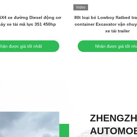
Video
X4 xe đường Diesel động cơ
80t loại bỏ Lowboy flatbed tra
áy xe tải mã lực 351 450hp
container Excavator vận ch
xe tải trailer
hận được giá tốt nhất
Nhận được giá tốt nh
ZHENGZ
AUTOMOB