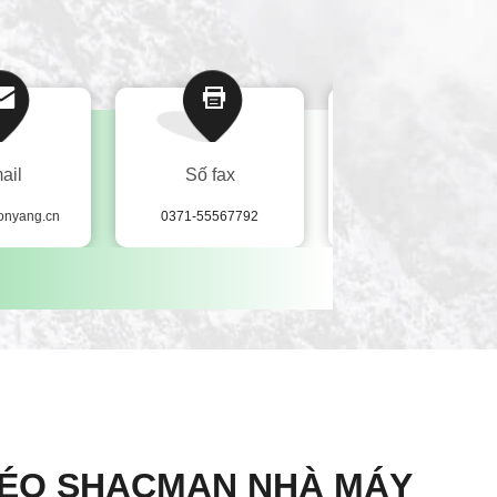
ail
Số fax
WhatsApp
onyang.cn
0371-55567792
8613629843569
 KÉO SHACMAN NHÀ MÁY