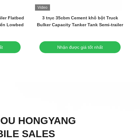
Video
V
iler Flatbed
3 trục 35cbm Cement khô bột Truck
Ch
uyển Lowbed
Bulker Capacity Tanker Tank Semi-trailer
ất
Nhận được giá tốt nhất
HOU HONGYANG
ILE SALES