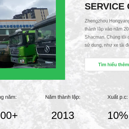
SERVICE 
Zhengzhou Hongyang 
thành lập vào năm 20
Shacman. Chúng tôi c
sử dụng, như xe tải đ
tải và xe tải đặc biệ
Quốc mỗi năm. chúng 
Tìm hiểu thêm
Weichai. vì vậy chúng
mới,xe tải cũ và phụ 
bảo hành cho xe tải ..
ng năm:
Năm thành lập:
Xuất p.c:
000
+
2013
10%