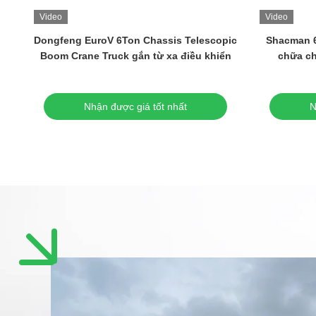
Video
Video
Dongfeng EuroV 6Ton Chassis Telescopic
Shacman 6
Boom Crane Truck gắn từ xa điều khiển
chữa ch
Nhận được giá tốt nhất
N