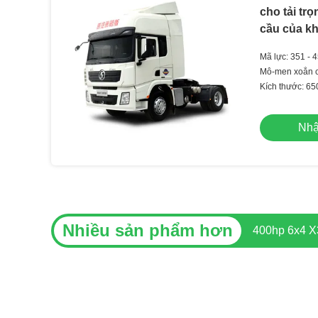
cho tải tr
cầu của k
Mã lực: 351 - 
Mô-men xoắn c
Kích thước: 6
Nhậ
Nhiều sản phẩm hơn
4X2 Trung Q