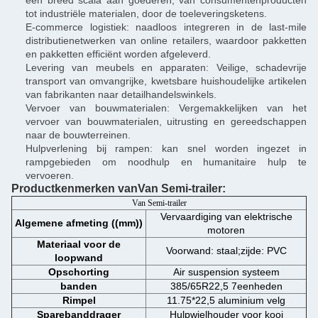
een breed scala aan goederen, van consumentenproducten
tot industriële materialen, door de toeleveringsketens.
E-commerce logistiek: naadloos integreren in de last-mile
distributienetwerken van online retailers, waardoor pakketten
en pakketten efficiënt worden afgeleverd.
Levering van meubels en apparaten: Veilige, schadevrije
transport van omvangrijke, kwetsbare huishoudelijke artikelen
van fabrikanten naar detailhandelswinkels.
Vervoer van bouwmaterialen: Vergemakkelijken van het
vervoer van bouwmaterialen, uitrusting en gereedschappen
naar de bouwterreinen.
Hulpverlening bij rampen: kan snel worden ingezet in
rampgebieden om noodhulp en humanitaire hulp te
vervoeren.
Productkenmerken van
Van Semi-trailer
:
Van Semi-trailer
Vervaardiging van elektrische
Algemene afmeting ((mm))
motoren
Materiaal voor de
Voorwand: staal;zijde: PVC
loopwand
Opschorting
Air suspension systeem
banden
385/65R22,5 7eenheden
Rimpel
11.75*22,5 aluminium velg
Sparebanddrager
Hulpwielhouder voor kooi