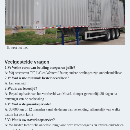
- Ik weet het niet.
Veelgestelde vragen
1.
V: Welke vorm van betaling accepteren jullie?
A: Wij accepteren T/T, L/C en Western Union; andere betalingen zijn onderhandelbaar.
2.
V: Wat is uw minimale bestelhoeveelheid?
A: Eén eenheid
3.
Wat is uw levertijd?
A: Bepaal op basis van het voorbeeld van Moael. dumper gewoonlijk 30 dagen na
ontvangst van de aanbetaling.
4.
V: Wat is de garantieperiode?
A: 30.000 km of 12 maanden vanaf de datum van verzending, afhankelijk van welke
datum het eerst komt
5.
V: Wat is uw naverkoopservice?
A: We bieden technische ondersteuning voor onze vrachtwagens en leveren onderdelen