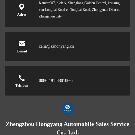
Kamer 907, blok A, Shenglong Golden Central, kruising
van Longhai Road en Tongbai Road, Zhongyuan District,
Adres
Zhengzhou City
celia@zzhonyang.cn
E-mail
0086-191-38010667
Telefoon
Zhengzhou Hongyang Automobile Sales Service
Co., Ltd.