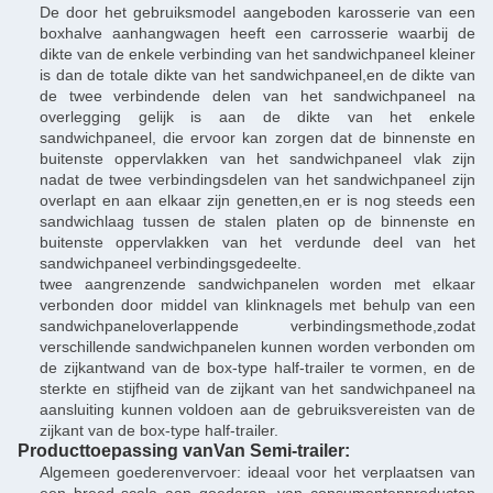
De door het gebruiksmodel aangeboden karosserie van een
boxhalve aanhangwagen heeft een carrosserie waarbij de
dikte van de enkele verbinding van het sandwichpaneel kleiner
is dan de totale dikte van het sandwichpaneel,en de dikte van
de twee verbindende delen van het sandwichpaneel na
overlegging gelijk is aan de dikte van het enkele
sandwichpaneel, die ervoor kan zorgen dat de binnenste en
buitenste oppervlakken van het sandwichpaneel vlak zijn
nadat de twee verbindingsdelen van het sandwichpaneel zijn
overlapt en aan elkaar zijn genetten,en er is nog steeds een
sandwichlaag tussen de stalen platen op de binnenste en
buitenste oppervlakken van het verdunde deel van het
sandwichpaneel verbindingsgedeelte.
twee aangrenzende sandwichpanelen worden met elkaar
verbonden door middel van klinknagels met behulp van een
sandwichpaneloverlappende verbindingsmethode,zodat
verschillende sandwichpanelen kunnen worden verbonden om
de zijkantwand van de box-type half-trailer te vormen, en de
sterkte en stijfheid van de zijkant van het sandwichpaneel na
aansluiting kunnen voldoen aan de gebruiksvereisten van de
zijkant van de box-type half-trailer.
Producttoepassing van
Van Semi-trailer
:
Algemeen goederenvervoer: ideaal voor het verplaatsen van