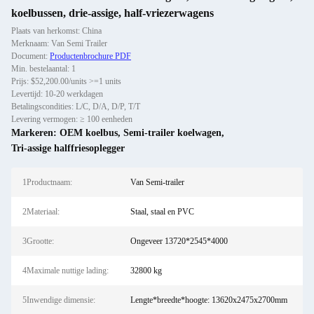
koelbussen, drie-assige, half-vriezerwagens
Plaats van herkomst: China
Merknaam: Van Semi Trailer
Document:
Productenbrochure PDF
Min. bestelaantal: 1
Prijs: $52,200.00/units >=1 units
Levertijd: 10-20 werkdagen
Betalingscondities: L/C, D/A, D/P, T/T
Levering vermogen: ≥ 100 eenheden
Markeren:
OEM koelbus
,
Semi-trailer koelwagen
,
Tri-assige halffriesoplegger
1Productnaam:
Van Semi-trailer
2Materiaal:
Staal, staal en PVC
3Grootte:
Ongeveer 13720*2545*4000
4Maximale nuttige lading:
32800 kg
5Inwendige dimensie:
Lengte*breedte*hoogte: 13620x2475x2700mm