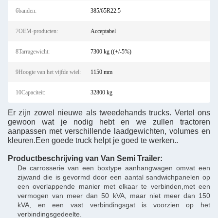
6banden:
385/65R22.5
7OEM-producten:
Acceptabel
8Tarragewicht:
7300 kg ((+/-5%)
9Hoogte van het vijfde wiel:
1150 mm
10Capaciteit:
32800 kg
Er zijn zowel nieuwe als tweedehands trucks. Vertel ons
gewoon wat je nodig hebt en we zullen tractoren
aanpassen met verschillende laadgewichten, volumes en
kleuren.Een goede truck helpt je goed te werken..
Productbeschrijving van Van Semi Trailer
:
De carrosserie van een boxtype aanhangwagen omvat een
zijwand die is gevormd door een aantal sandwichpanelen op
een overlappende manier met elkaar te verbinden,met een
vermogen van meer dan 50 kVA, maar niet meer dan 150
kVA, en een vast verbindingsgat is voorzien op het
verbindingsgedeelte.