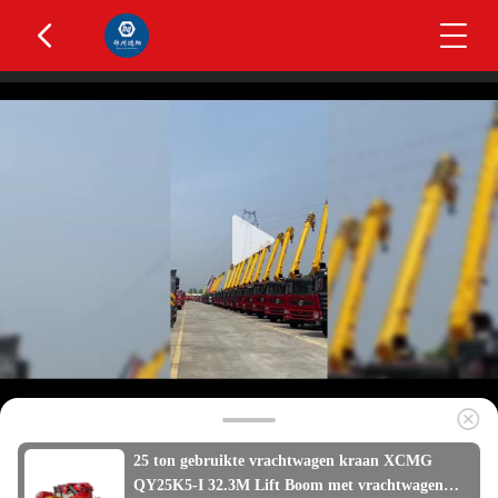
25 ton gebruikte vrachtwagen kraan XCMG
QY25K5-I 32.3M Lift Boom met vrachtwagen