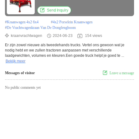
kraan
Send Inquiry
#
Kraanwagen 4x2 6x4
#
4x2 Porselein Kraanwagen
#
De Vrachtwagenkraan Van De Dongfengboom
kraanvrachtwagen
2024-06-23
154 views
Er zijn zowel nieuwe als tweedehands trucks. Vertel ons gewoon wat je
nodig hebt en we zullen tractoren aanpassen met verschillende
laadgewichten, volumes en kleuren.Een goede truck helpt je goed te ...
Bekijk meer
Messages of visitor
Leave a message
No public comments yet