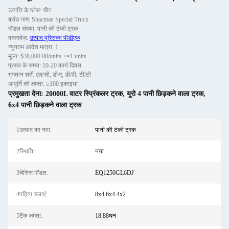
उत्पत्ति के प्लेस: चीन
ब्रांड नाम: Shacman Special Truck
मॉडल संख्या: पानी की टंकी ट्रक
दस्तावेज़:
उत्पाद पुस्तिका पीडीएफ
न्यूनतम आदेश मात्रा: 1
मूल्य: $38,000.00/units >=1 units
प्रसव के समय: 10-20 कार्य दिवस
भुगतान शर्तें: एल/सी, डी/ए, डी/पी, टी/टी
आपूर्ति की क्षमता: ≥100 इकाइयां
प्रमुखता देना:
20000L वाटर स्प्रिंकलर ट्रक
,
यूरो 4 पानी छिड़कने वाला ट्रक
,
6x4 पानी छिड़कने वाला ट्रक
1उत्पाद का नाम:
पानी की टंकी ट्रक
2स्थिति:
नया
3चेसिस मॉडल:
EQ1250GL6DJ
4पहिया चलाएं:
8x4 6x4 4x2
5टैंक क्षमता:
18.88घन