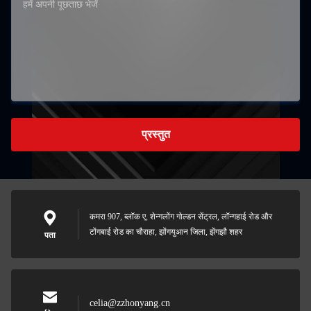
प्रस्तुत
कमरा 907, ब्लॉक ए, शेन्गलोंग गोल्डन सेंट्रल, लॉन्गहाई रोड और
टोंगबाई रोड का चौराहा, झोंगयुआन जिला, झेंगझौ शहर
पता
celia@zzhonyang.cn