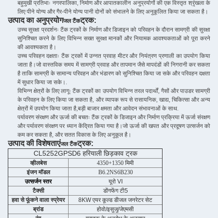
बहुमुखी प्रतिभाः नगरपालिका, निर्माण और आपातकालीन अनुप्रयोगों की एक विस्तृत श्रृंखला के
लिए पीने योग्य और गैर-पीने योग्य पानी दोनों को संभालने के लिए अनुकूलित किया जा सकता है।
उत्पाद का अनुप्रयोग
ट्रक
:
जल टैंक
उच्च सुरक्षा प्रदर्शनः टैंक ट्रकों के निर्माण और डिजाइन को परिवहन के दौरान सामग्री की सुरक्षा
सुनिश्चित करने के लिए विभिन्न सख्त सुरक्षा मानकों और नियामक आवश्यकताओं को पूरा करने
की आवश्यकता है।
उच्च परिवहन दक्षताः टैंक ट्रकों में उन्नत प्रवाह मीटर और नियंत्रण प्रणाली का उपयोग किया
जाता है।जो वास्तविक समय में सामग्री प्रवाह और तापमान जैसे मापदंडों की निगरानी कर सकता
है ताकि सामग्री के सामान्य परिवहन और भंडारण को सुनिश्चित किया जा सके और परिवहन दक्षता
में सुधार किया जा सके।.
विभिन्न क्षेत्रों के लिए लागूः टैंक ट्रकों का उपयोग विभिन्न तरल पदार्थों, गैसों और पाउडर सामग्री
के परिवहन के लिए किया जा सकता है, और व्यापक रूप से रासायनिक, खाद्य, चिकित्सा और अन्य
क्षेत्रों में उपयोग किया जाता है,बड़ी बाजार क्षमता और आवेदन संभावनाओं के साथ.
पर्यावरण संरक्षण और ऊर्जा की बचतः टैंक ट्रकों के डिजाइन और निर्माण प्रक्रिया में ऊर्जा संरक्षण
और पर्यावरण संरक्षण पर ध्यान केंद्रित किया गया है।जो ऊर्जा की खपत और प्रदूषण उत्सर्जन को
कम कर सकता है, और सतत विकास के लिए अनुकूल है।
उत्पाद की विशेषताएं
ट्रक
:
जल टैंक
CL5252GPSD6 हरियाली छिड़काव ट्रक
व्हीलबेस
4350+1350 मिमी
इंजन मॉडल
B6.2NS6B230
उत्सर्जन स्तर
यूरो VI
टैक्सी
डोंगफेंग टी5
हवा से फूंकने वाला स्प्रेयर
8KW एयर कूल्ड डीजल जनरेटर सेट
ब्रांड
होवो/इसुजु/जेएमसी