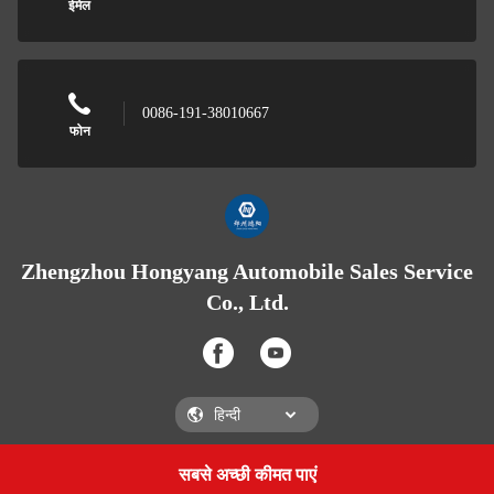
ईमेल
0086-191-38010667
फोन
Zhengzhou Hongyang Automobile Sales Service
Co., Ltd.
सबसे अच्छी कीमत पाएं
Get a Quote
Zhengzhou Hongyang Automobile Sales Service Co., Ltd.