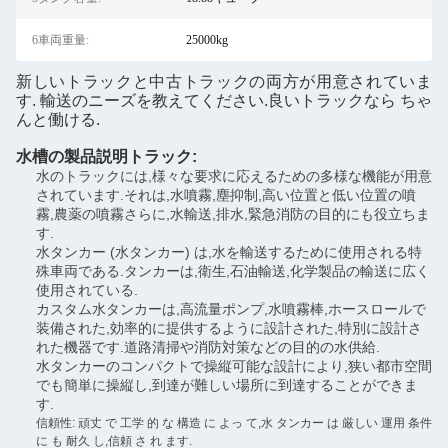
6車両重量:
25000kg
新しいトラックと中古トラックの両方が用意されていま
す. 輸送のニーズを教えてください.良いトラックなら ちゃ
んと働ける.
水槽の製品説明
トラック
:
水のトラックには,様々な要求に応えるための多様な機能が用意
されています.それは,水噴霧,塵抑制,高い位置と低い位置の噴
霧,農薬の噴霧さらに,水輸送,排水,緊急消防の目的にも役立ちま
す.
水タンカー (水タンカー) は,水を輸送するために使用される特
殊車両である.タンカーは,衛生,石油輸送,化学製品の輸送に広く
使用されている.
カスタム水タンカーは,高流量ポンプ,水噴霧棒,ホースロールで
装備された,効率的に提供するように設計された,特別に設計さ
れた機器です.道路清掃や消防対策などの目的の水供給.
水タンカーのコンパクトで操縦可能な設計により,狭い都市空間
でも簡単に操縦し,到達が難しい場所に到達することができま
す.
信頼性: 頑丈 で 工学 的 な 構造 に よっ て,水 タンカー は 厳しい 運用 条件
に も 耐久 し,信頼 さ れ ます.