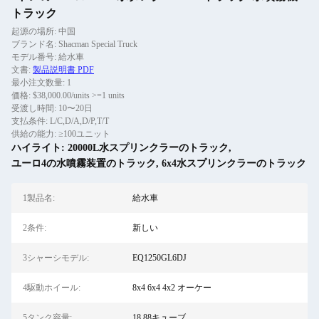
トラック
起源の場所: 中国
ブランド名: Shacman Special Truck
モデル番号: 給水車
文書:
製品説明書 PDF
最小注文数量: 1
価格: $38,000.00/units >=1 units
受渡し時間: 10〜20日
支払条件: L/C,D/A,D/P,T/T
供給の能力: ≥100ユニット
ハイライト:
20000L水スプリンクラーのトラック
,
ユーロ4の水噴霧装置のトラック
,
6x4水スプリンクラーのトラック
1製品名:
給水車
2条件:
新しい
3シャーシモデル:
EQ1250GL6DJ
4駆動ホイール:
8x4 6x4 4x2 オーケー
5タンク容量:
18.88キューブ