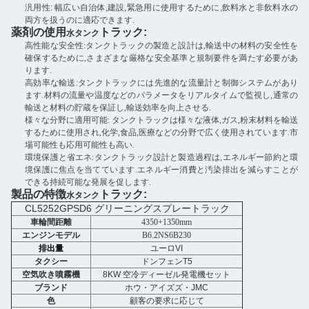
汎用性: 幅広い自治体,建設,緊急用に使用するために,飲料水と非飲料水の
両方を扱うのに適応できます.
薬剤の使用
トラック
:
水タンク
高性能な安全性:タンクトラックの製造と設計は,輸送中の材料の安全性を
確保するために,さまざまな厳格な安全基準と規制要件を満たす必要があ
ります.
高効率な輸送:タンクトラックには先進的な流量計と制御システムがあり
ます.材料の流量や温度などのパラメータをリアルタイムで監視し,通常の
輸送と材料の貯蔵を保証し,輸送効率を向上させる.
様々な分野に適用可能: タンクトラックは様々な液体,ガス,粉末材料を輸送
するために使用され,化学,食品,医療などの分野で広く使用されています.市
場可能性も応用可能性も高い.
環境保護と省エネ:タンクトラック設計と製造過程は,エネルギー節約と環
境保護に焦点を当てています.エネルギー消費と汚染排出を減らすことが
できる持続可能な発展を促します.
製品の特徴
トラック
:
水タンク
CL5252GPSD6 グリーニングスプレートラック
車輪間距離
4350+1350mm
エンジンモデル
B6.2NS6B230
排出量
ユーロVI
タクシー
ドンフェンT5
空気吹き噴霧機
8KW 空冷ディーゼル発電機セット
ブランド
ホウ・アイズズ・JMC
色
顧客の要求に応じて