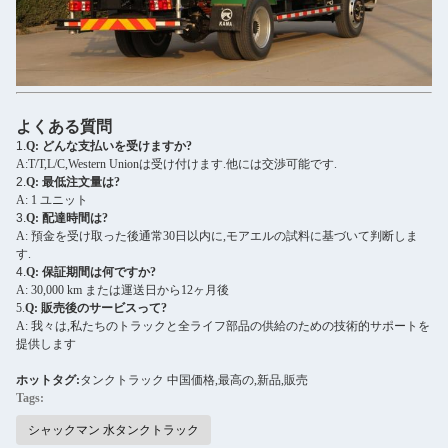
よくある質問
1.
Q: どんな支払いを受けますか?
A:T/T,L/C,Western Unionは受け付けます.他には交渉可能です.
2.
Q: 最低注文量は?
A: 1 ユニット
3.
Q: 配達時間は?
A: 預金を受け取った後通常30日以内に,モアエルの試料に基づいて判断しま
す.
4.
Q: 保証期間は何ですか?
A: 30,000 km または運送日から12ヶ月後
5.
Q: 販売後のサービスって?
A: 我々は,私たちのトラックと全ライフ部品の供給のための技術的サポートを
提供します
ホットタグ:
タンクトラック 中国
価格,最高の,新品,販売
Tags:
シャックマン 水タンクトラック