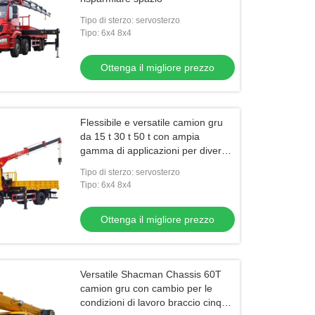
Tipo di sterzo: servosterzo
Tipo: 6x4 8x4
Ottenga il migliore prezzo
Flessibile e versatile camion gru
da 15 t 30 t 50 t con ampia
gamma di applicazioni per diversi
settori
Tipo di sterzo: servosterzo
Tipo: 6x4 8x4
Ottenga il migliore prezzo
Versatile Shacman Chassis 60T
camion gru con cambio per le
condizioni di lavoro braccio cinque