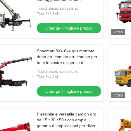
sollevamento preciso e ampia
Tipo di sterzo: servosterzo
gamma di applicazioni in vari
Tipo: 6x4 8x4
ambienti di lavoro
Ottenga il migliore prezzo
Video
Shacman 8X4 6x4 gru montata
dritta gru camion gru camion per
tutte le vostre esigenze di
trasporto
Tipo di sterzo: servosterzo
Tipo: 6x4 8x4
Ottenga il migliore prezzo
Video
Flessibile e versatile camion gru
da 15 t 30 t 50 t con ampia
gamma di applicazioni per diversi