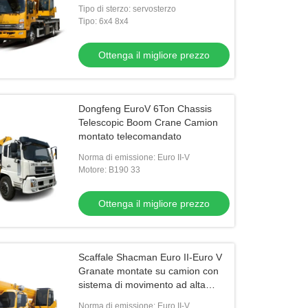
sezioni
Tipo di sterzo: servosterzo
Tipo: 6x4 8x4
Ottenga il migliore prezzo
Dongfeng EuroV 6Ton Chassis
Telescopic Boom Crane Camion
montato telecomandato
Norma di emissione: Euro II-V
Motore: B190 33
Ottenga il migliore prezzo
Scaffale Shacman Euro II-Euro V
Granate montate su camion con
sistema di movimento ad alta
velocità e pressione idraulica
Norma di emissione: Euro II-V