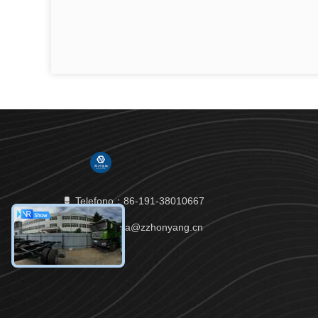
Telefono：86-191-38010667
Email：celia@zzhonyang.cn