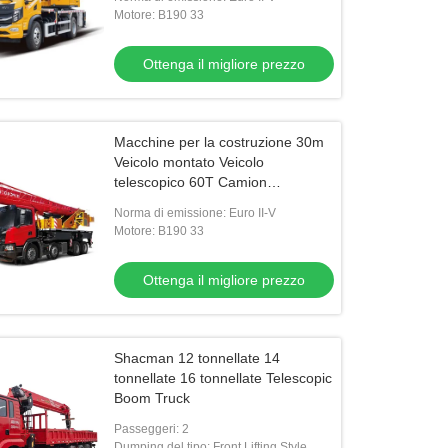
aumentata
Motore: B190 33
Ottenga il migliore prezzo
Macchine per la costruzione 30m
Veicolo montato Veicolo
telescopico 60T Camion
piattaforma di lavoro aereo
Norma di emissione: Euro II-V
Motore: B190 33
Ottenga il migliore prezzo
Shacman 12 tonnellate 14
tonnellate 16 tonnellate Telescopic
Boom Truck
Passeggeri: 2
Dumping del tipo: Front Lifting Style