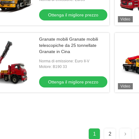
Ottenga il migliore prezzo
Video
Granate mobili Granate mobili
telescopiche da 25 tonnellate
Granate in Cina
Norma di emissione: Euro II-V
Motore: B190 33
Ottenga il migliore prezzo
Video
1
2