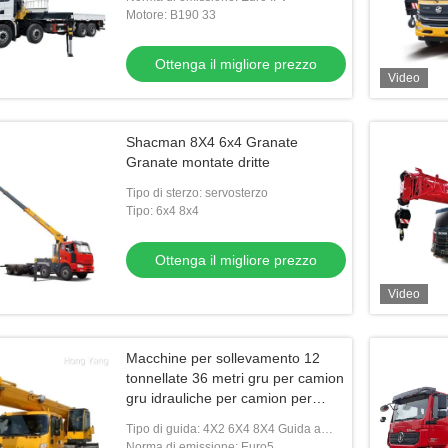
Motore: B190 33
Ottenga il migliore prezzo
Video
Shacman 8X4 6x4 Granate
Granate montate dritte
Tipo di sterzo: servosterzo
Tipo: 6x4 8x4
Ottenga il migliore prezzo
Video
Macchine per sollevamento 12
tonnellate 36 metri gru per camion
gru idrauliche per camion per
l'industria edile
Tipo di guida: 4X2 6X4 8X4 Guida a
sinistra
Norma di emissione: Euro5