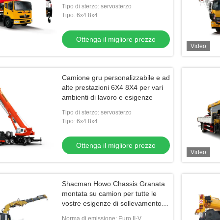
settori
Tipo di sterzo: servosterzo
Tipo: 6x4 8x4
Ottenga il migliore prezzo
Video
Camione gru personalizzabile e ad
alte prestazioni 6X4 8X4 per vari
ambienti di lavoro e esigenze
Tipo di sterzo: servosterzo
Tipo: 6x4 8x4
Ottenga il migliore prezzo
Video
Shacman Howo Chassis Granata
montata su camion per tutte le
vostre esigenze di sollevamento e
trasporto
Norma di emissione: Euro II-V