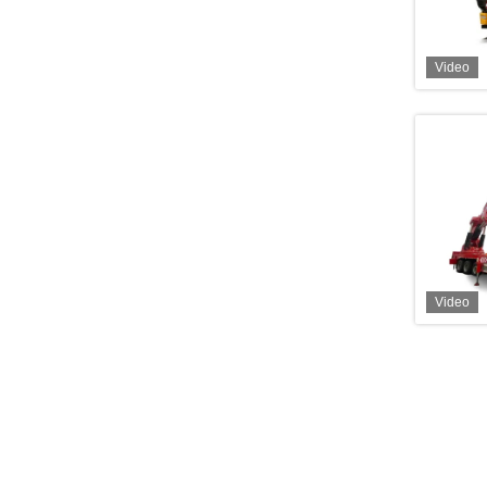
Video
Video