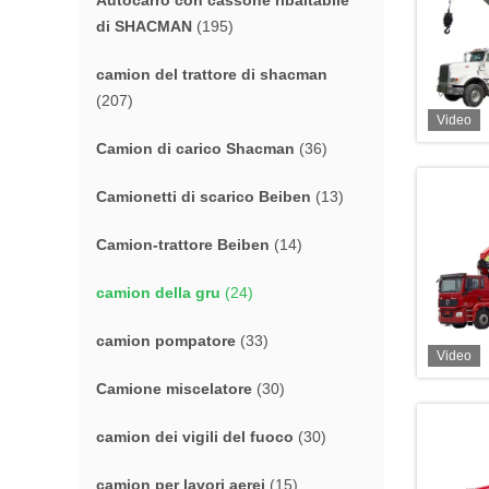
Autocarro con cassone ribaltabile
di SHACMAN
(195)
camion del trattore di shacman
(207)
Video
Camion di carico Shacman
(36)
Camionetti di scarico Beiben
(13)
Camion-trattore Beiben
(14)
camion della gru
(24)
camion pompatore
(33)
Video
Camione miscelatore
(30)
camion dei vigili del fuoco
(30)
camion per lavori aerei
(15)