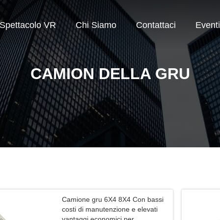
Spettacolo VR
Chi Siamo
Contattaci
Eventi
CAMION DELLA GRU
Camione gru 6X4 8X4 Con bassi
costi di manutenzione e elevati
vantaggi economici per