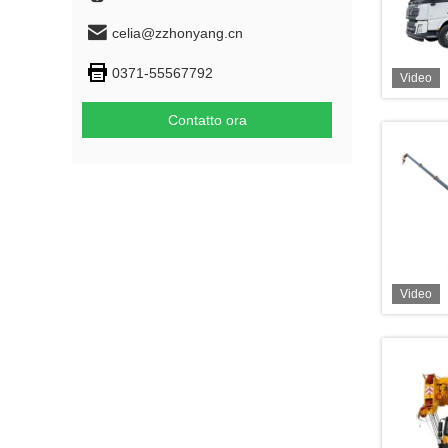
celia@zzhonyang.cn
0371-55567792
Video
Contatto ora
Video