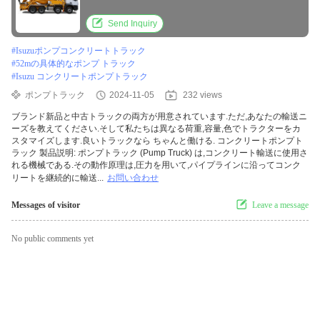
Send Inquiry
#
Isuzuポンプコンクリートトラック
#
52mの具体的なポンプ トラック
#
Isuzu コンクリートポンプトラック
ポンプトラック
2024-11-05
232 views
ブランド新品と中古トラックの両方が用意されています.ただ,あなたの輸送ニ
ーズを教えてください.そして私たちは異なる荷重,容量,色でトラクターをカ
スタマイズします.良いトラックなら ちゃんと働ける. コンクリートポンプト
ラック 製品説明: ポンプトラック (Pump Truck) は,コンクリート輸送に使用さ
れる機械である.その動作原理は,圧力を用いて,パイプラインに沿ってコンク
リートを継続的に輸送...
お問い合わせ
Messages of visitor
Leave a message
No public comments yet