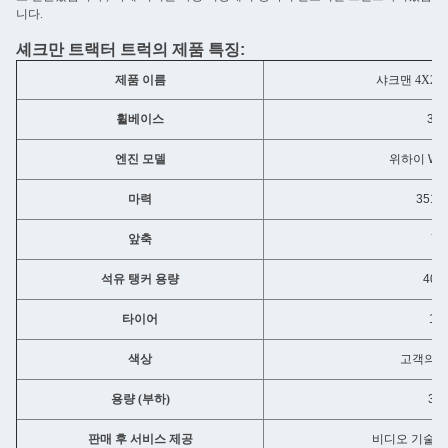
니다.
셰크만 트랙터 트럭의 제품 특징:
제품 이름
샤크맨 4X2/
휠베이스
33
엔진 모델
위하이 WP1
마력
351-
앞축
71
석유 탱커 용량
400
타이어
12
색상
고객의 
용량 (부하)
31
판매 후 서비스 제공
비디오 기술 지