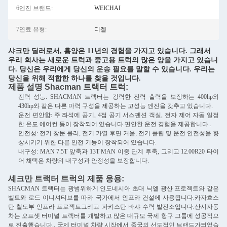
6엔진 브랜드:
WEICHAI
7연료 유형:
디젤
샤크만 딜러로서, 홍양은 11년의 경험을 가지고 있습니다. 그래서
우리 회사는 새로운 트럭과 중고용 트럭의 많은 양을 가지고 있습니
다. 당신은 우리에게 당신의 운송 필요를 말할 수 있습니다. 우리는
당신을 위해 적합한 하나를 찾을 것입니다.
제품 설명 Shacman 트랙터 트럭:
전력 성능: SHACMAN 트랙터는 강력한 전력 출력을 보장하는 400hp와
430hp와 같은 다른 마력 구성을 제공하는 고성능 엔진을 갖추고 있습니다.
운전 편안함: 주 좌석에 공기, 4점 공기 서스펜션 객실, 전자 제어 자동 일정
한 온도 에어컨 등이 장착되어 있습니다.편안한 운전 경험을 제공합니다..
안전성: 전기 창문 롤러, 전기 가열 후면 거울, 전기 플립 및 운전 안전성을 향
상시키기 위한 다른 안전 기능이 장착되어 있습니다.
내구성: MAN 7.5T 앞축과 13T MAN 이중 단계 후축, 그리고 12.00R20 타이
어 채택은 차량의 내구성과 안정성을 보장합니다.
셰크만 트랙터 트럭의 제품 응용:
SHACMAN 트랙터는 광범위하게 인도네시아 초대 닉엘 광산 프로젝트와 같은
벨트와 로드 이니셔티브를 따라 국가에서 인프라 건설에 사용됩니다.카자흐스
탄 철도부 인프라 프로젝트그리고 파키스탄 바샤 수력 발전소입니다.산시자동
차는 오프셋 터미널 트랙터를 개발하고 많은 대규모 국제 항구 그룹에 성공적으
로 진출했습니다., 국제 터미널 차량 시장에서 중국의 선도적인 브랜드가되었습