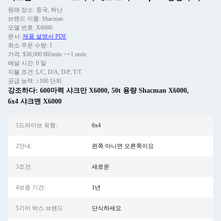
원래 장소: 중국, 허난
브랜드 이름: Shacman
모델 번호: X6000
문서:
제품 설명서 PDF
최소 주문 수량: 1
가격: $38,000.00/units >=1 units
배달 시간: 0 일
지불 조건: L/C, D/A, D/P, T/T
공급 능력: ≥100 단위
강조하다:
600마력 샤크만 X6000
,
50t 용량 Shacman X6000
,
6x4 샤크맨 X6000
1드라이브 유형:
6x4
2안내:
왼쪽 아니면 오른쪽이요
3조건:
새로운
4보증 기간:
1년
5기어 박스 브랜드:
단식하세요