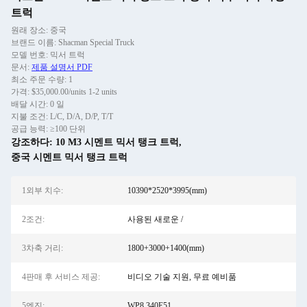
트럭
원래 장소: 중국
브랜드 이름: Shacman Special Truck
모델 번호: 믹서 트럭
문서:
제품 설명서 PDF
최소 주문 수량: 1
가격: $35,000.00/units 1-2 units
배달 시간: 0 일
지불 조건: L/C, D/A, D/P, T/T
공급 능력: ≥100 단위
강조하다:
10 M3 시멘트 믹서 탱크 트럭
,
중국 시멘트 믹서 탱크 트럭
1외부 치수:
10390*2520*3995(mm)
2조건:
사용된 새로운 /
3차축 거리:
1800+3000+1400(mm)
4판매 후 서비스 제공:
비디오 기술 지원, 무료 예비품
5엔진:
WP8.340E51