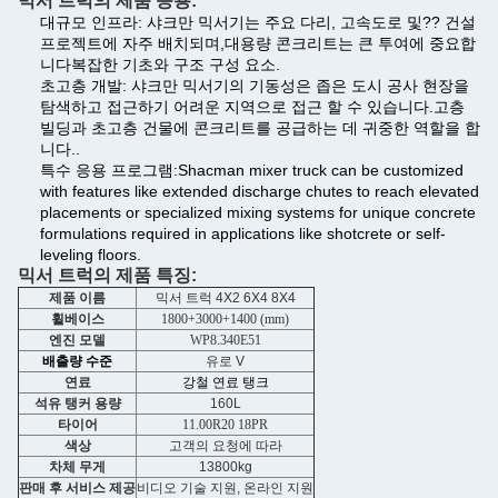
믹서 트럭의 제품 응용:
대규모 인프라: 샤크만 믹서기는 주요 다리, 고속도로 및?? 건설
프로젝트에 자주 배치되며,대용량 콘크리트는 큰 투여에 중요합
니다복잡한 기초와 구조 구성 요소.
초고층 개발: 샤크만 믹서기의 기동성은 좁은 도시 공사 현장을
탐색하고 접근하기 어려운 지역으로 접근 할 수 있습니다.고층
빌딩과 초고층 건물에 콘크리트를 공급하는 데 귀중한 역할을 합
니다..
특수 응용 프로그램:Shacman mixer truck can be customized
with features like extended discharge chutes to reach elevated
placements or specialized mixing systems for unique concrete
formulations required in applications like shotcrete or self-
leveling floors.
믹서 트럭의 제품 특징:
제품 이름
믹서 트럭 4X2 6X4 8X4
휠베이스
1800+3000+1400 (mm)
엔진 모델
WP8.340E51
배출량 수준
유로 V
연료
강철 연료 탱크
석유 탱커 용량
160L
타이어
11.00R20 18PR
색상
고객의 요청에 따라
차체 무게
13800kg
판매 후 서비스 제공
비디오 기술 지원, 온라인 지원