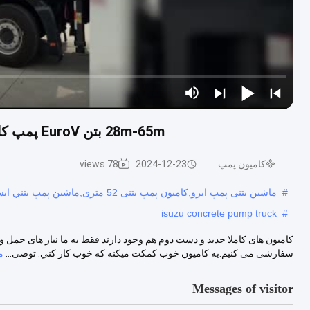
28m-65m بتن EuroV پمپ کامیون وسایل نقلیه در دسترس کامیون نصب پمپ بتن
کامیون پمپ
2024-12-23
78 views
#
ماشین بتنی پمپ ایزو,کامیون پمپ بتنی 52 متری,ماشين پمپ بتني ايسوزو
isuzu concrete pump truck
#
کامیون های کاملا جدید و دست دوم هم وجود دارند فقط به ما نیاز های حمل و ن
سفارشی می کنیم.يه کاميون خوب کمکت ميکنه که خوب کار کني. توضی...
م
Messages of visitor