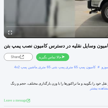
Share
حالا تماس بگیرید
#
کامیون پمپ 65 متری,پمپ بتنی 65 متری,ماشين پمپ 4x2
قل خود را بگویید و ما تراکتورها را با وزن بارگذاری مختلف، حجم و رنگ
شاهده بیشتر
Leave a message