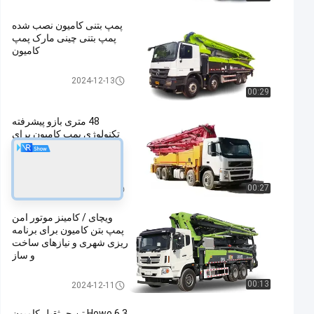
پمپ بتنی کامیون نصب شده
پمپ بتنی چینی مارک پمپ
کامیون
کامیون پمپ
2024-12-13
00:29
48 متری بازو پیشرفته
تکنولوژی پمپ کامیون برای
کار آسان و امن یورو V
350ph
کامیون پمپ
00:27
2024-12-11
ویچای / کامینز موتور امن
پمپ بتن کامیون برای برنامه
ریزی شهری و نیازهای ساخت
و ساز
کامیون پمپ
00:13
2024-12-11
Howo 6.3 تن جرثقیل کامیون