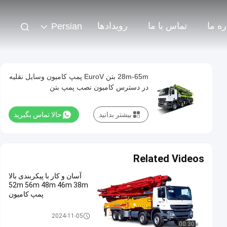
ره ما
تماس با ما
رویدادها
Persian
28m-65m بتن EuroV پمپ کامیون وسایل نقلیه
در دسترس کامیون نصب پمپ بتن
بیشتر بدانید
حالا تماس بگیرید
Related Videos
آسان و کار با پیکربندی بالا
52m 56m 48m 46m 38m
پمپ کامیون
کامیون پمپ
2024-11-05
00:30