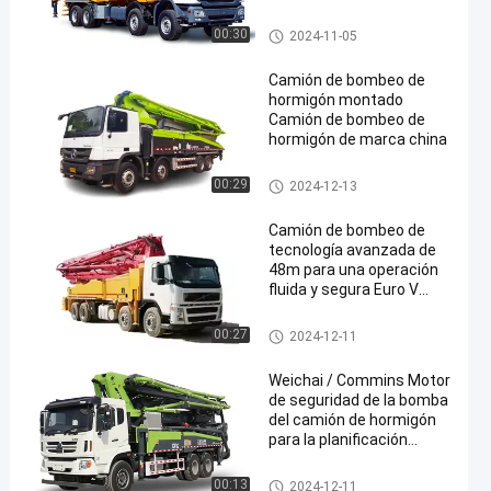
de bombeo
camión de bombeo
00:30
2024-11-05
Camión de bombeo de
hormigón montado
Camión de bombeo de
hormigón de marca china
camión de bombeo
00:29
2024-12-13
Camión de bombeo de
tecnología avanzada de
48m para una operación
fluida y segura Euro V
350ph
camión de bombeo
00:27
2024-12-11
Weichai / Commins Motor
de seguridad de la bomba
del camión de hormigón
para la planificación
urbana y las necesidades
de construcción
camión de bombeo
00:13
2024-12-11