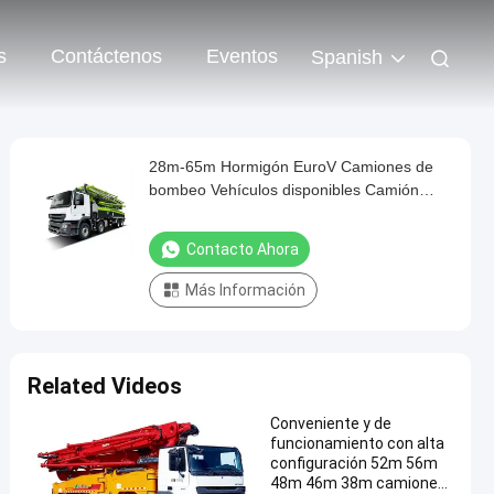
s
Contáctenos
Eventos
Spanish
28m-65m Hormigón EuroV Camiones de
bombeo Vehículos disponibles Camión
montado Camión de bombeo de hormigón
Contacto Ahora
Más Información
Related Videos
Conveniente y de
funcionamiento con alta
configuración 52m 56m
48m 46m 38m camiones