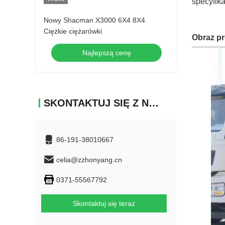
specyfika
Nowy Shacman X3000 6X4 8X4
Ciężkie ciężarówki
Obraz p
Najlepszą cenę
SKONTAKTUJ SIĘ Z NAMI
86-191-38010667
celia@zzhonyang.cn
0371-55567792
Skontaktuj się teraz