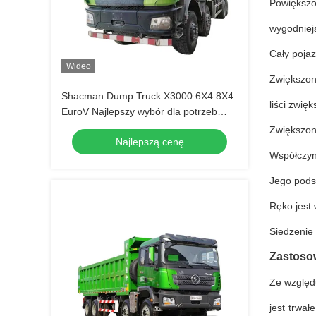
Powiększo
wygodniej
Cały poja
Wideo
Zwiększona
Shacman Dump Truck X3000 6X4 8X4
liści zwi
EuroV Najlepszy wybór dla potrzeb
transportu ciężkich
Zwiększono
Najlepszą cenę
Współczynn
Jego pods
Ręko jest
Siedzenie
Zastoso
Ze względ
jest trwał