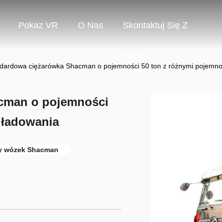
Pokaz VR
O Nas
Skontaktuj Się Z
Nami
dardowa ciężarówka Shacman o pojemności 50 ton z różnymi pojemno
cman o pojemności
 ładowania
 wózek Shacman