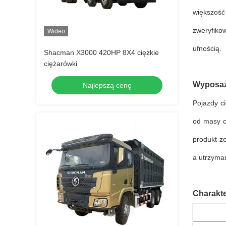
większość
zweryfiko
Wideo
ufnością.
Shacman X3000 420HP 8X4 ciężkie
ciężarówki
Wyposaż
Najlepszą cenę
Pojazdy ci
od masy c
produkt z
a utrzyman
Charakt