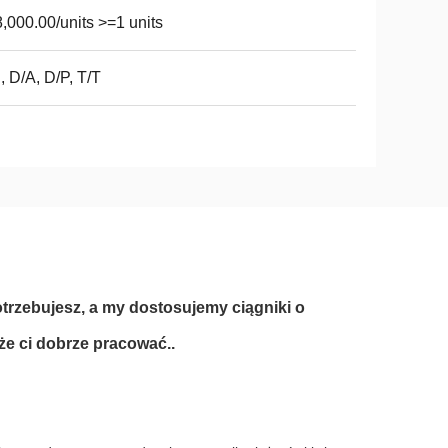
,000.00/units >=1 units
, D/A, D/P, T/T
rzebujesz, a my dostosujemy ciągniki o
że ci dobrze pracować..