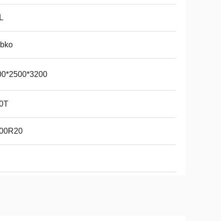
L
ybko
00*2500*3200
50T
.00R20