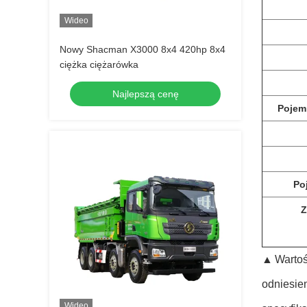
Wideo
Nowy Shacman X3000 8x4 420hp 8x4
ciężka ciężarówka
Najlepszą cenę
Pojem
Po
Z
▲
Wartoś
odniesi
Wideo