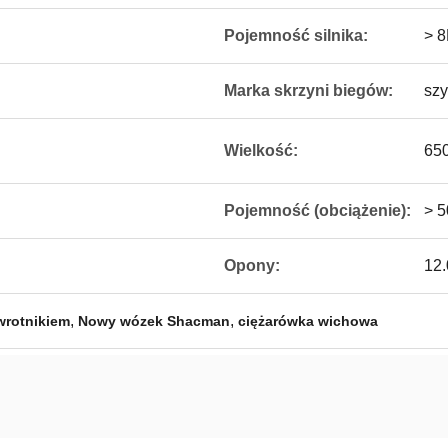
Pojemność silnika:
> 8
Marka skrzyni biegów:
sz
Wielkość:
65
Pojemność (obciążenie):
> 
Opony:
12
,
,
wrotnikiem
Nowy wózek Shacman
ciężarówka wichowa