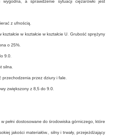
 wygodna, a sprawdzenie sytuacji ciężarówki jest
erać z ufnością.
w kształcie w kształcie w kształcie U. Grubość sprężyny
ona o 25%.
o 9.0.
 silna.
przechodzenia przez dziury i fale.
wy zwiększony z 8,5 do 9.0.
 w pełni dostosowane do środowiska górniczego, które
iej jakości materiałów., silny i trwały, przejeżdżający