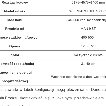
Rozstaw kołowy
3175~4575+1400 mm
Model silnika
WEICHAI WP10H400E6
Moc koni
340-560 koni mechaniczn
Przednia oś
MAN 9.5T
ność statków naftowych
400-500 l
Opony
12.00R20
Kolor
Na życzenie klienta
jemność (obciążenie)
31-40 ton
apewnienie obsługi
Wsparcie techniczne wideo, wsparci
posprzedażowej
ci zawarte w tabeli konfiguracji mogą ulec zmianie. Dane za
enia.Proszę skontaktować się z lokalnym przedstawiciel