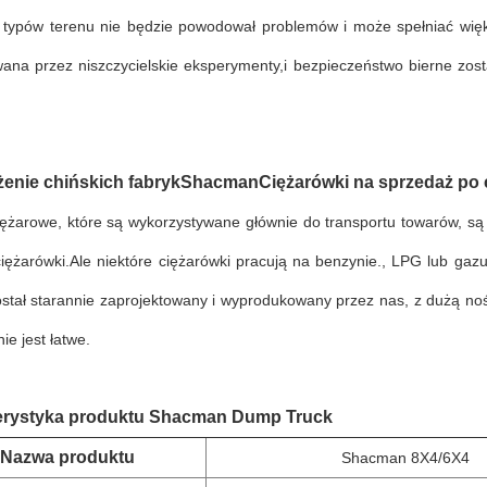
 typów terenu nie będzie powodował problemów i może spełniać więk
wana przez niszczycielskie eksperymenty,i bezpieczeństwo bierne zost
enie chińskich fabryk
Shacman
Ciężarówki na sprzedaż po 
ężarowe, które są wykorzystywane głównie do transportu towarów, są z
iężarówki.Ale niektóre ciężarówki pracują na benzynie., LPG lub gazu
ostał starannie zaprojektowany i wyprodukowany przez nas, z dużą no
ie jest łatwe.
erystyka produktu Shacman Dump Truck
Nazwa produktu
Shacman 8X4/6X4