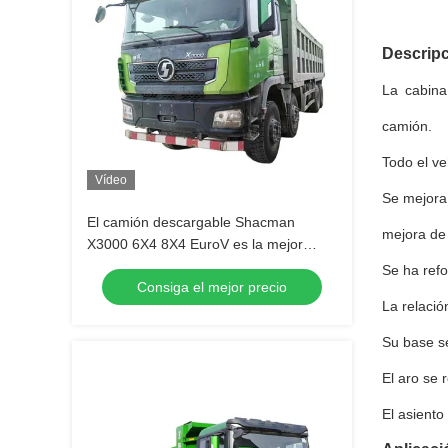
Descripc
La cabina
camión.
Todo el ve
Vídeo
Se mejora 
El camión descargable Shacman
mejora de
X3000 6X4 8X4 EuroV es la mejor
opción para las necesidades de
Se ha refo
Consiga el mejor precio
transporte pesado
La relació
Su base se
El aro se 
El asiento