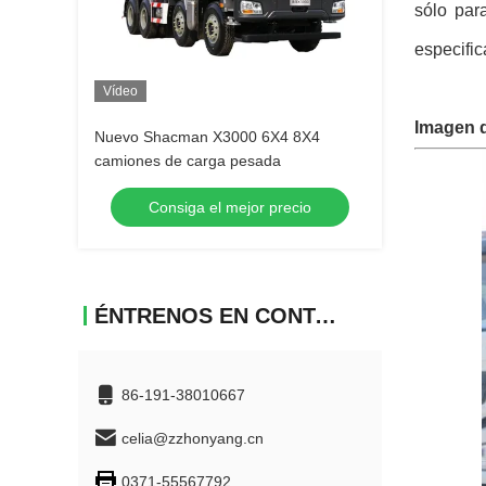
sólo par
especifi
Vídeo
Imagen 
Nuevo Shacman X3000 6X4 8X4
camiones de carga pesada
Consiga el mejor precio
ÉNTRENOS EN CONTACTO CON
86-191-38010667
celia@zzhonyang.cn
0371-55567792