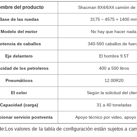
mbre del producto
Shacman 8X4/6X4 camión de 
Base de las ruedas
3175 ~ 4575 + 1400 m
Modelo del motor
No hay que hacer nada
otencia de caballos
340-560 caballos de fuer
Eje delantero
El hombre 9.5T
cidad de los petroleros
400 a 500 litros
Pneumáticos
12.00R20
El color
Según la solicitud del clie
Capacidad (carga)
31 a 40 toneladas
cionar servicio postventa
Apoyo técnico por video, apoyo 
de:
Los valores de la tabla de configuración están sujetos a ca