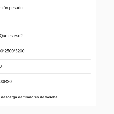
mión pesado
L
 Qué es eso?
00*2500*3200
50T
.00R20
 descarga de tiradores de weichai