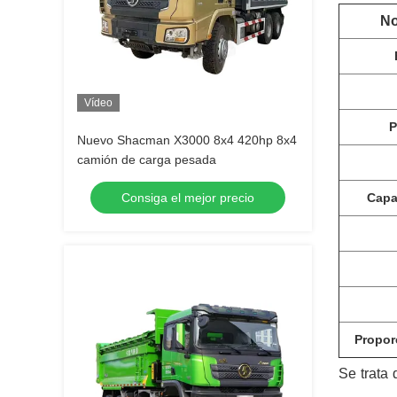
No
Vídeo
P
Nuevo Shacman X3000 8x4 420hp 8x4
camión de carga pesada
Consiga el mejor precio
Capa
Propor
Se trata 