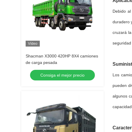
Aplicaci
Debido al
duradero y
cruzará la
seguridad 
Vídeo
Shacman X3000 420HP 8X4 camiones
de carga pesada
Suminist
Los camio
Consiga el mejor precio
pueden di
algunos c
capacidad 
Caracter