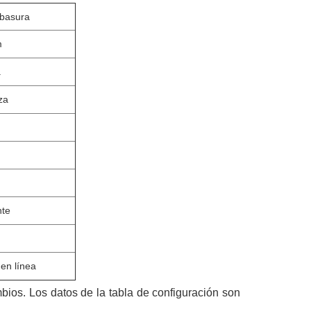
basura
m
.
za
nte
en línea
mbios. Los datos de la tabla de configuración son