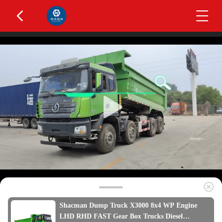
Shacman Dump Truck X3000 8x4 WP Engine
LHD RHD FAST Gear Box Trucks Diesel