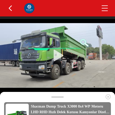
Shacman Dump Truck X3000 8x4 WP Motoru
LHD RHD Hızlı Delek Kutusu Kamyonlar Dizel