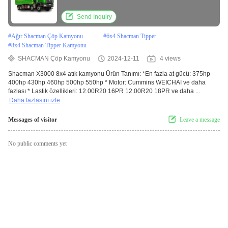
Shacman X3000 Dump Truck
Send Inquiry
#
Ağır Shacman Çöp Kamyonu
#
6x4 Shacman Tipper
#
8x4 Shacman Tipper Kamyonu
SHACMAN Çöp Kamyonu
2024-12-11
4 views
Shacman X3000 8x4 atık kamyonu Ürün Tanımı: *En fazla at gücü: 375hp
400hp 430hp 460hp 500hp 550hp * Motor: Cummins WEICHAI ve daha
fazlası * Lastik özellikleri: 12.00R20 16PR 12.00R20 18PR ve daha ...
Daha fazlasını izle
Messages of visitor
Leave a message
No public comments yet