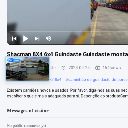
Shacman 8X4 6x4 Guindaste Guindaste montad
caminhão do guindaste
2024-09-25
154 views
#
caminhão-guindaste 4x2 6x4
#
caminhão de guindaste de porce
Existem camiões novos e usados. Por favor, diga-nos as suas nec
escolher o que é mais adequado para si. Descrição do produtoCami
Messages of visitor
No public comments yet