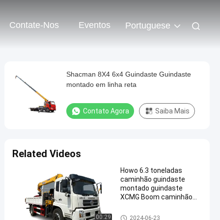
Contate-Nos
Eventos
Portuguese
Shacman 8X4 6x4 Guindaste Guindaste
montado em linha reta
Contato Agora
Saiba Mais
Related Videos
Howo 6.3 toneladas
caminhão guindaste
montado guindaste
XCMG Boom caminhão
com braço de guindaste
caminhão do guindaste
00:29
2024-06-23