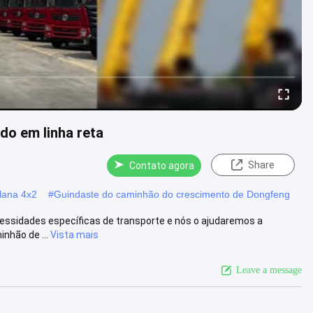
o em linha reta
Share
Contato agora
lana 4x2
#
Guindaste do caminhão do crescimento de Dongfeng
essidades específicas de transporte e nós o ajudaremos a
nhão de ...
Vista mais
Leave a message