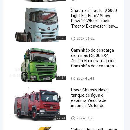
Shacman Tractor X6000
Light For EuroV Snow
Plow 10 Wheel Truck
Tractor Excavator Heavy
Truck Evolução
caminhão do trator do shacm
00:29
2024-06-22
an
Caminhão de descarga
de minas F3000 8X4
40Ton Shacman Tipper
Caminhão de descarga
de minas
Caminhão basculante de SHA
00:16
2024-12-11
CMAN
Howo Chassis Novo
tanque de água e
espuma Veículo de
incêndio Motor de
incêndio Caminhão de
combate a incêndio Para
carro de bombeiros
00:28
2024-06-23
venda
Veículo de trabalho aéreo