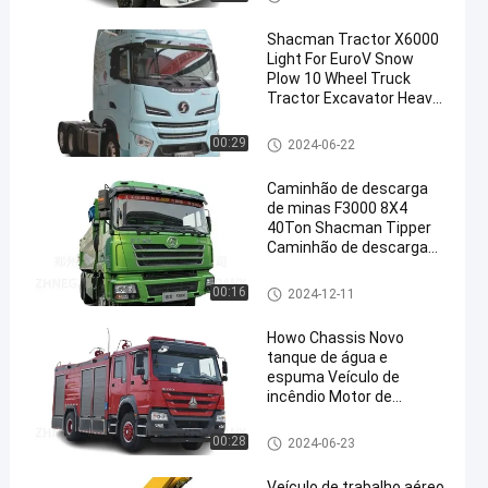
Shacman Tractor X6000
Light For EuroV Snow
Plow 10 Wheel Truck
Tractor Excavator Heavy
Truck Evolução
caminhão do trator do shacm
00:29
2024-06-22
an
Caminhão de descarga
de minas F3000 8X4
40Ton Shacman Tipper
Caminhão de descarga
de minas
Caminhão basculante de SHA
00:16
2024-12-11
CMAN
Howo Chassis Novo
tanque de água e
espuma Veículo de
incêndio Motor de
incêndio Caminhão de
combate a incêndio Para
carro de bombeiros
00:28
2024-06-23
venda
Veículo de trabalho aéreo