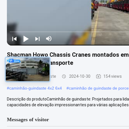
Shacman Howo Chassis Cranes montados em 
de elevação e transporte
caminhão do guindaste
2024-10-30
154 views
#
caminhão-guindaste 4x2 6x4
#
caminhão de guindaste de porce
Descrição do produtoCaminhão de guindaste: Projetados para l
capacidades de elevação impressionantes para várias aplicações.
Messages of visitor