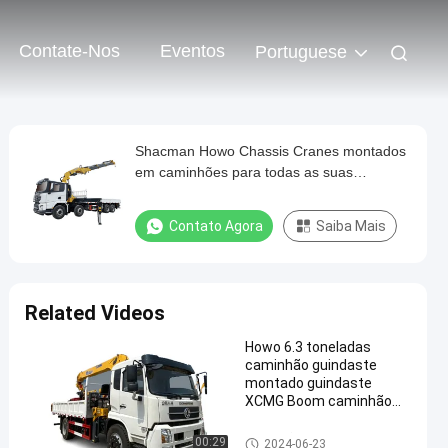
Contate-Nos
Eventos
Portuguese
Shacman Howo Chassis Cranes montados
em caminhões para todas as suas
necessidades de elevação e transporte
Contato Agora
Saiba Mais
Related Videos
Howo 6.3 toneladas
caminhão guindaste
montado guindaste
XCMG Boom caminhão
com braço de guindaste
caminhão do guindaste
00:29
2024-06-23