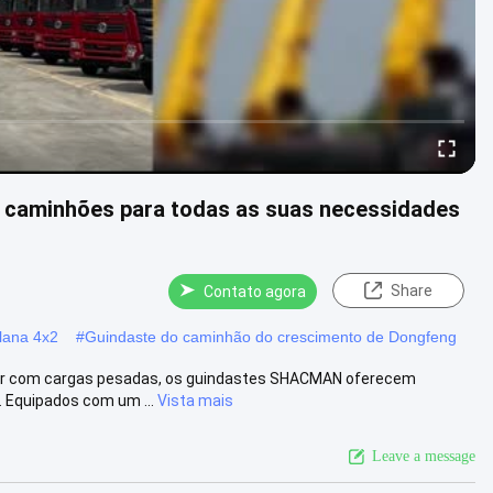
caminhões para todas as suas necessidades
Share
Contato agora
lana 4x2
#
Guindaste do caminhão do crescimento de Dongfeng
idar com cargas pesadas, os guindastes SHACMAN oferecem
 Equipados com um ...
Vista mais
Leave a message