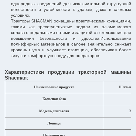
однородных соединений для исключительной структурной
целостности и устойчивости к ударам, даже в сложных
условиях.
Тракторы SHACMAN оснащены практическими функциями,
такими как трехступенчатые педали из алюминиевого
сплава с педальными огнями и защитой от скольжения для
повышения безопасности и удобства.Использование
полиэфирных материалов в салоне значительно снижает
уровень шума и улучшает изоляцию, обеспечивая более
тихую и комфортную среду для операторов.
Характеристики продукции тракторной машины
Shacman:
Наименование продукта
Шакман 4х
Колесная база
Модель двигателя
Вэй
Лошади
43
Передняя ось