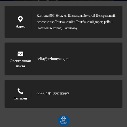
Комната 907, блок А, Шэньлунь Золотой Центральный,
пересечение Лонгхайской и Тонгбайской дорог, район
Адрес
Чжунюань, город Чжэнчжоу
celia@zzhonyang.cn
Электронная
почта
0086-191-38010667
Телефон