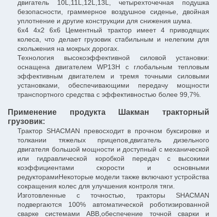
двигатель 10L,11L,12L,13L, четырехточечная подушка
безопасности, граммерное воздушное сиденье, двойная
уплотнение и другие конструкции для снижения шума.
6х4 4х2 6х6 Цементный трактор имеет 4 приводящих
колеса, что делает грузовик стабильным и нелегким для
скольжения на мокрых дорогах.
Технология высокоэффективной силовой установки:
оснащена двигателем WP13H с глобальным тепловым
эффективным двигателем и тремя точными силовыми
установками, обеспечивающими передачу мощности
транспортного средства с эффективностью более 99,7%.
Применение продукта Шакман тракторный
грузовик:
Трактор SHACMAN превосходит в прочном буксировке и
толкании тяжелых прицепов,двигатель дизельного
двигателя большой мощности и доступный с механической
или гидравлической коробкой передач с высокими
коэффициентами скорости и основными
редукторамиНекоторые модели также включают устройства
сокращения колес для улучшения контроля тяги.
Изготовленные с точностью, тракторы SHACMAN
подвергаются 100% автоматической роботизированной
сварке системами ABB,обеспечение точной сварки и