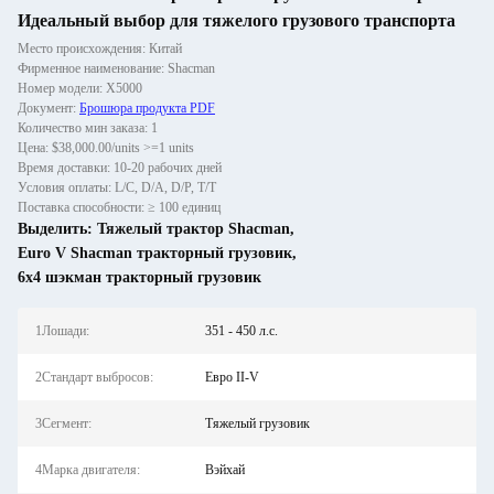
Идеальный выбор для тяжелого грузового транспорта
Место происхождения: Китай
Фирменное наименование: Shacman
Номер модели: X5000
Документ:
Брошюра продукта PDF
Количество мин заказа: 1
Цена: $38,000.00/units >=1 units
Время доставки: 10-20 рабочих дней
Условия оплаты: L/C, D/A, D/P, T/T
Поставка способности: ≥ 100 единиц
Выделить:
Тяжелый трактор Shacman
,
Euro V Shacman тракторный грузовик
,
6х4 шэкман тракторный грузовик
1Лошади:
351 - 450 л.с.
2Стандарт выбросов:
Евро II-V
3Сегмент:
Тяжелый грузовик
4Марка двигателя:
Вэйхай