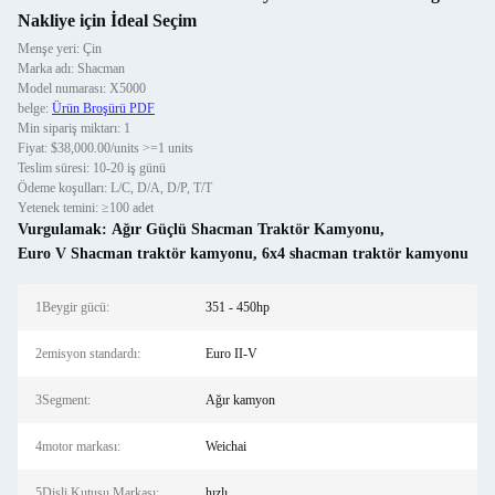
Nakliye için İdeal Seçim
Menşe yeri: Çin
Marka adı: Shacman
Model numarası: X5000
belge:
Ürün Broşürü PDF
Min sipariş miktarı: 1
Fiyat: $38,000.00/units >=1 units
Teslim süresi: 10-20 iş günü
Ödeme koşulları: L/C, D/A, D/P, T/T
Yetenek temini: ≥100 adet
Vurgulamak:
Ağır Güçlü Shacman Traktör Kamyonu
,
Euro V Shacman traktör kamyonu
,
6x4 shacman traktör kamyonu
1Beygir gücü:
351 - 450hp
2emisyon standardı:
Euro II-V
3Segment:
Ağır kamyon
4motor markası:
Weichai
5Dişli Kutusu Markası:
hızlı