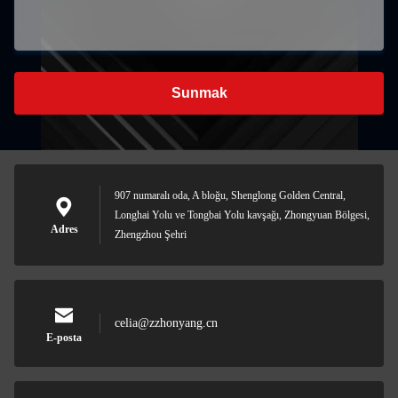
Sunmak
907 numaralı oda, A bloğu, Shenglong Golden Central,
Longhai Yolu ve Tongbai Yolu kavşağı, Zhongyuan Bölgesi,
Adres
Zhengzhou Şehri
celia@zzhonyang.cn
E-posta