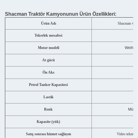
Shacman Traktör Kamyonunun Ürün Özellikleri:
Ürün Adı
Shacman 4X2
Tekerlek mesafesi
Motor modeli
Weihai
At gücü
4
Ön Aks
Petrol Tanker Kapasitesi
Lastik
Renk
Müşter
Kapasite (yük)
Satış sonrası hizmet sağlayın
Video teknik d