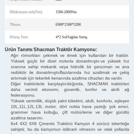
6Maksimum tork(Nm):
1500-2000Nm
7Boyut:
6500*2500*3200
8Sürüş Türü:
4*2 Sol/Sağdan Sürüş
Ürün Tanımı Shacman Traktör Kamyonu:
Ağır römorkları çekmek ve itmek için kullanılan bir traktör.
Yüksek güçlü bir dizel motorla donatılmıştır.ve yüksek hız
oranına sahip mekanik veya hidrolik bir şanzıman ve ana
redüktör ile donatılmıştırBazılarında hız azaltmak ve çekiş
artırmak için tekerlek kenarında azaltma cihazları da vardır.
Diğer traktörlerle karşılaştırıldığında, SHACMAN traktörleri
daha verimli ekonomi, güvenlik, konfor ve akıllı ağ
federasyonu.
Yüksek verimlilik, düşük yakıt tüketimi, akıllı, konforlu, eşleşen
10L,11L,12L,13L motor, dört nokta hava yastığı şok emici,
grammer hava koltuğu, çift mühürleme ve diğer gürültü
azaltma tasarımı.
6x4 4X2 6X6 Çimento Traktörü Kamyon 4 sürücü tekerleğe
sahiptir, bu da kamyonun istikrarlı olmasını ve ıslak yollarda