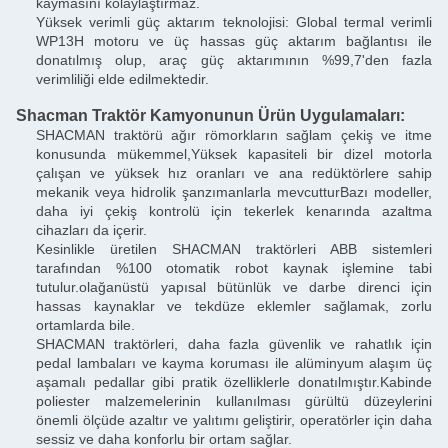
kaymasını kolaylaştırmaz.
Yüksek verimli güç aktarım teknolojisi: Global termal verimli
WP13H motoru ve üç hassas güç aktarım bağlantısı ile
donatılmış olup, araç güç aktarımının %99,7'den fazla
verimliliği elde edilmektedir.
Shacman Traktör Kamyonunun Ürün Uygulamaları:
SHACMAN traktörü ağır römorkların sağlam çekiş ve itme
konusunda mükemmel,Yüksek kapasiteli bir dizel motorla
çalışan ve yüksek hız oranları ve ana redüktörlere sahip
mekanik veya hidrolik şanzımanlarla mevcutturBazı modeller,
daha iyi çekiş kontrolü için tekerlek kenarında azaltma
cihazları da içerir.
Kesinlikle üretilen SHACMAN traktörleri ABB sistemleri
tarafından %100 otomatik robot kaynak işlemine tabi
tutulur.olağanüstü yapısal bütünlük ve darbe direnci için
hassas kaynaklar ve tekdüze eklemler sağlamak, zorlu
ortamlarda bile.
SHACMAN traktörleri, daha fazla güvenlik ve rahatlık için
pedal lambaları ve kayma koruması ile alüminyum alaşım üç
aşamalı pedallar gibi pratik özelliklerle donatılmıştır.Kabinde
poliester malzemelerinin kullanılması gürültü düzeylerini
önemli ölçüde azaltır ve yalıtımı geliştirir, operatörler için daha
sessiz ve daha konforlu bir ortam sağlar.