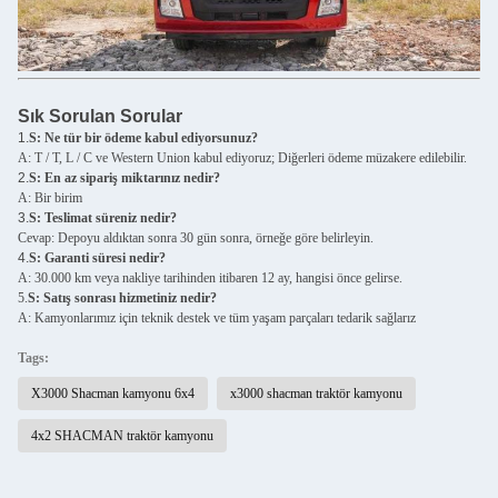
Sık Sorulan Sorular
1.
S: Ne tür bir ödeme kabul ediyorsunuz?
A: T / T, L / C ve Western Union kabul ediyoruz; Diğerleri ödeme müzakere edilebilir.
2.
S: En az sipariş miktarınız nedir?
A: Bir birim
3.
S: Teslimat süreniz nedir?
Cevap: Depoyu aldıktan sonra 30 gün sonra, örneğe göre belirleyin.
4.
S: Garanti süresi nedir?
A: 30.000 km veya nakliye tarihinden itibaren 12 ay, hangisi önce gelirse.
5.
S: Satış sonrası hizmetiniz nedir?
A: Kamyonlarımız için teknik destek ve tüm yaşam parçaları tedarik sağlarız
Tags:
X3000 Shacman kamyonu 6x4
x3000 shacman traktör kamyonu
4x2 SHACMAN traktör kamyonu