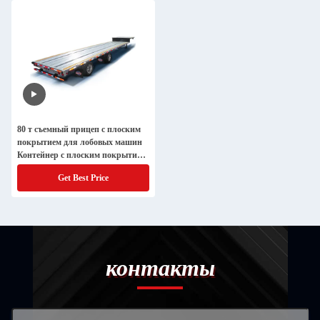
80 т съемный прицеп с плоским
покрытием для лобовых машин
Контейнер с плоским покрытием
для экскаваторов Транспортный
Get Best Price
прицеп для грузовиков с низким
покрытием
контакты