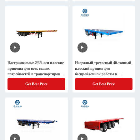
Настраиваемые 2/3/4 оси плоские
Надежный трехосный 40-тонный
прицепы для всех ваших
плоский прицеп для
потребностей в транспортировке
беспроблемной работы в
грузов
сложных условиях
Get Best Price
Get Best Price