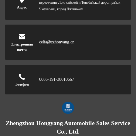
пересечение Лонгхайской и Тонгбайской дорог, район
Адрес
Чжунюань, город Чжэнчжоу
celia@zzhonyang.cn
Электронная
почта
0086-191-38010667
Телефон
Zhengzhou Hongyang Automobile Sales Service
Co., Ltd.