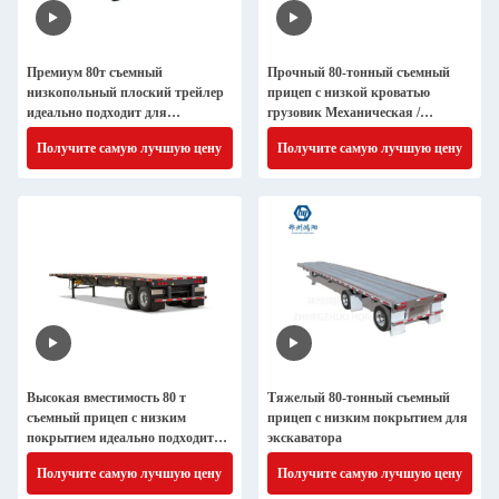
Премиум 80т съемный
Прочный 80-тонный съемный
низкопольный плоский трейлер
прицеп с низкой кроватью
идеально подходит для
грузовик Механическая /
экскаватора и контейнерного
воздушная подвеска для
Получите самую лучшую цену
Получите самую лучшую цену
транспорта
перевозки тяжелого
оборудования
Высокая вместимость 80 т
Тяжелый 80-тонный съемный
съемный прицеп с низким
прицеп с низким покрытием для
покрытием идеально подходит
экскаватора
для транспортировки
Получите самую лучшую цену
Получите самую лучшую цену
контейнеров с плоским
покрытием