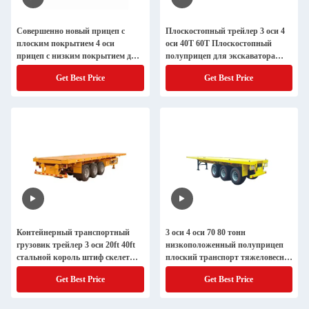
Совершенно новый прицеп с
Плоскостопный трейлер 3 оси 4
плоским покрытием 4 оси
оси 40T 60T Плоскостопный
прицеп с низким покрытием для
полуприцеп для экскаватора
грузовиков с индивидуальными
крана Контейнерная перевозка
Get Best Price
Get Best Price
цветами
Контейнерный транспортный
3 оси 4 оси 70 80 тонн
грузовик трейлер 3 оси 20ft 40ft
низкоположенный полуприцеп
стальной король штиф скелет
плоский транспорт тяжеловесное
шасси полугрузовик трейлер для
оборудование расширяемое
Get Best Price
Get Best Price
продажи