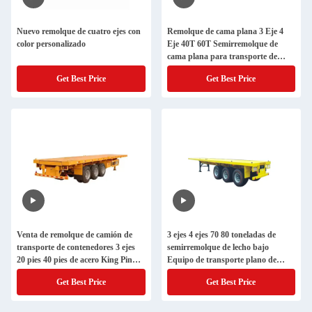
Nuevo remolque de cuatro ejes con
Remolque de cama plana 3 Eje 4
color personalizado
Eje 40T 60T Semirremolque de
cama plana para transporte de
contenedores de excavadoras y
Get Best Price
Get Best Price
grúas
Venta de remolque de camión de
3 ejes 4 ejes 70 80 toneladas de
transporte de contenedores 3 ejes
semirremolque de lecho bajo
20 pies 40 pies de acero King Pin
Equipo de transporte plano de
Esqueleto Chasis Semi camión
trabajo pesado extensible
Get Best Price
Get Best Price
remolque